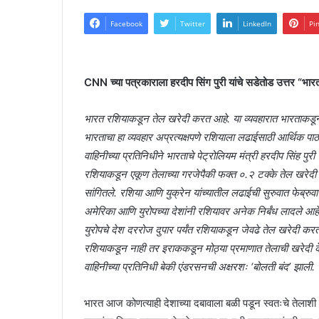
Facebook
Twitter
LinkedIn
Pi
CNN च्या पत्रकाराला हरदीप सिंग पुरी यांचे सडेतोड उत्तर “भ
भारत रशियाकडून तेल खरेदी करत आहे. या व्यवहारात भारताकडून 
भारताचा हा व्यवहार अप्रत्यक्षपणे रशियाला लढाईसाठी आर्थिक प
वाहिनीच्या प्रतिनिधीने भारताचे पेट्रोलियम मंत्री हरदीप सिंह पुरी य
रशियाकडून एकूण तेलाच्या गरजेपैकी फक्त ०.२ टक्के तेल खरेदी क
सांगितले. रशिया आणि युक्रेन यांच्यातील लढाईची सुरुवात फेब्रु
अमेरिका आणि युरोपच्या देशांनी रशियावर अनेक निर्बंध लादले आह
युरोपचे देश दररोज दुपार पर्यंत रशियाकडून जेवढे तेल खरेदी करत
रशियाकडून नाही तर इराककडून मोठ्या प्रमाणात तेलाची खरेदी केली
वाहिनीच्या प्रतिनिधी बेकी एंडरसनची अक्षरशः ‘बोलती बंद’ झाली.
भारत आज कोणत्याही देशाच्या दबावाला बळी पडून स्वतःचे तेलाशी संबंध