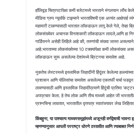
हॉलिवूड चित्रपटांपेक्षा कमी बजेटमध्ये भारताने मंगलयान लाँच के
मीडिया ग्रुप न्यूयॉर्क टाइम्सने भारताविषयी एक अत्यंत आक्षेपार्ह
महामारी टाळण्यासाठी भारतात लॉकडाऊन लागू केले गेले, तेव्हा ब्र
लोकसंख्येवर अचानक विनाशकारी लॉकडाऊन लादले,आणि हा निर्णय दे
गार्डियनने असेही लिहिले आहे की, तरुणांची संख्या जास्त असल्याने
आहे.भारताच्या लोकसंख्येच्या 10 टक्क्यांपेक्षा कमी लोकसंख्या अस
लॉकडाऊन सुरू असलेल्या देशांमध्ये ब्रिटनचा समावेश आहे.
नुकतेच लेस्टरमध्ये इस्लामिक जिहादींनी हिंदूंवर केलेल्या हल्ल्या
प्रशासन आणि पोलिसांचा समावेश असलेल्या एकतर्फी चर्चा घडवून 
लावण्यासाठी आणि इस्लामिक जिहादींप्रमाणे हिंदूंची प्रतिमा ‘कट्ट
अपप्रचार केला. हे तेच लोक आणि तीच माध्यमे आहेत जी भारतातील 
प्रश्नचिन्ह लावतात, भारतातील वृत्तपत्र स्वातंत्र्यावर लेख लिहि
किंबहुना, या पाश्चात्य माध्यमसमूहांमध्ये अजूनही वर्णद्वेषाची भावन
म्हणण्यानुसार आपली परराष्ट्र धोरणे ठरवावीत आणि त्याबाबत निर्णय घ्