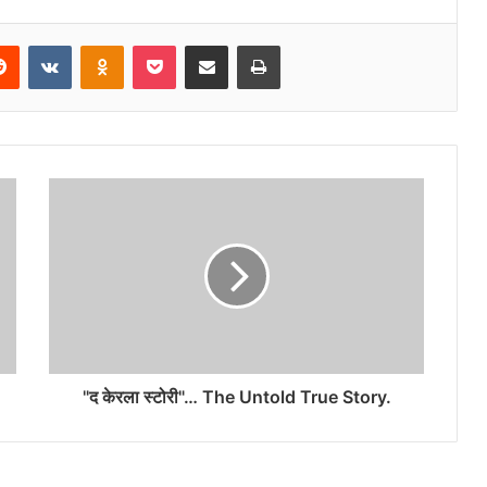
erest
Reddit
VKontakte
Odnoklassniki
Pocket
Share via Email
Print
"द केरला स्टोरी"… The Untold True Story.