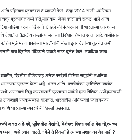
ले आणि पहिल्याच प्रयत्नात ते यशस्वी केले, तेव्हा 2014 साली अमेरिकन
 व्यंगचित्र प्रकाशित केले होते,याशिवाय, जेव्हा कोरोनाचे संकट आले आणि
िटिश मीडिया ग्रुप गार्डियनने लिहिले की पंतप्रधानांनी भारताच्या एक अब्ज
शातील वैद्यकीय तज्ज्ञांच्या मताच्या विरोधात घेण्यात आला आहे. यासोबतच
 कोरोनामुळे मरण पावलेल्या भारतीयांची संख्या इतर देशांच्या तुलनेत कमी
तानाही याच ब्रिटिश मीडियाने याकडे साफ दुर्लक्ष केले. सर्वाधिक काळ
ंच्या बाबतीत, ब्रिटीश मीडियासह अनेक परदेशी मीडिया समूहांनी स्थानिक
आणण्याचा प्रयत्न केला आहे. भारत आणि भारतीयांच्या प्रतिष्ठेला कलंक
रपंथी’ असल्याचे सिद्ध करण्यासाठी प्रसारमाध्यमांनी एका विशिष्ट अजेंड्याखाली
लोकशाही संपवल्याबद्दल बोलतात, भारतातील अभिव्यक्ती स्वातंत्र्यावर
तात आणि भारताच्या व्यवस्थेची खिल्ली उडवतात.
ा इतकी जास्त आहे की, पूर्वेकडील देशांनी, विशेषत: विकसनशील देशांनी,त्यांच्या
यावा, असे त्यांना वाटते. “गेले ते दिवस” हे त्यांच्या लक्षात का येत नाही ?