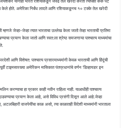
जयशंकर यांनीही भारत रशियाकडून जेवढे तेल खरेदी करतो त्यापेक्षा कैक पट
व्य केले होते. अमेरिका निर्बंध लादते आणि रशियाकडूनच १० टक्के तेल खरेदी
 म्हणजे जेव्हा-जेव्हा त्यात भारताचा उल्लेख केला जातो तेव्हा भारताची प्रतिमा
ण्याचा प्रयत्न केला जातो आणि स्वत:ला श्रेष्ठ समजणाऱ्या पाश्चात्य माध्यमांचा
े.
 परदेशी आणि विशेषत: पाश्चात्य प्रसारमाध्यमांनी केवळ भारताची आणि हिंदूंची
ूर्वी टाइमसारख्या अमेरिकन मासिकात पंतप्रधानांचे वर्णन ‘डिव्हायडर इन
मा मलिन करण्याचा हा प्रकार काही नवीन राहिला नाही. याआधीही पाश्चात्य
ली उडवण्याचा प्रयत्न केला आहे, असे विविध प्रसंगी दिसून आले आहे.जेव्हा
, अटलबिहारी वाजपेयींचा काळ असो, त्या काळातही विदेशी माध्यमांनी भारताला