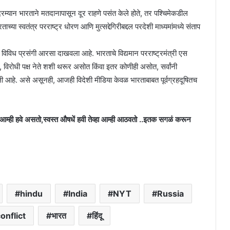
ादरम्यान भारताने मतदानापासून दूर राहणे पसंत केले होते, तर पश्चिमेकडील
्या स्वतंत्र परराष्ट्र धोरण आणि मुत्सद्देगिरीबद्दल परदेशी माध्यमांमध्ये संताप
 विविध प्रसंगी आरसा दाखवला आहे. भारताचे विद्यमान परराष्ट्रमंत्री एस
, विरोधी पक्ष नेते शशी थरूर असोत किंवा इतर कोणीही असोत, सर्वांनी
ेली आहे. असे असूनही, आजही विदेशी मीडिया केवळ भारताबाबत पूर्वग्रहदूषितच
 आम्ही हवे असतो,स्वस्त औषधें हवी तेव्हा आम्ही आठवतो ..इतक सगळं करून
hindu
India
NYT
Russia
onflict
भारत
हिंदू