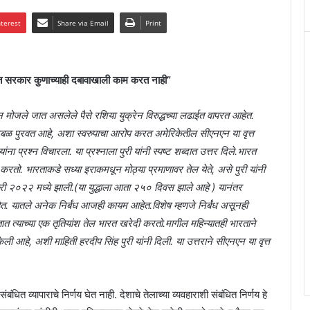
nterest
Share via Email
Print
ारत सरकार कुणाच्याही दबावाखाली काम करत नाही”
मोजले जात असलेले पैसे रशिया युक्रेन विरुद्धच्या लढाईत वापरत आहेत.
ाठबळ पुरवत आहे, अशा स्वरुपाचा आरोप करत अमेरिकेतील सीएनएन या वृत्त
ांना प्रश्न विचारला. या प्रश्नाला पुरी यांनी स्पष्ट शब्दात उत्तर दिले.भारत
रतो. भारताकडे सध्या इराकमधून मोठ्या प्रमाणावर तेल येते, असे पुरी यांनी
वारी २०२२ मध्ये झाली.(या युद्धाला आता २५० दिवस झाले आहे ) यानंतर
ेत. यातले अनेक निर्बंध आजही कायम आहेत.विशेष म्हणजे निर्बंध असूनही
ात त्याच्या एक तृतियांश तेल भारत खरेदी करतो.मागील महिन्यातही भारताने
 आहे, अशी माहिती हरदीप सिंह पुरी यांनी दिली. या उत्तराने सीएनएन या वृत्त
ित व्यापाराचे निर्णय घेत नाही. देशाचे तेलाच्या व्यवहाराशी संबंधित निर्णय हे