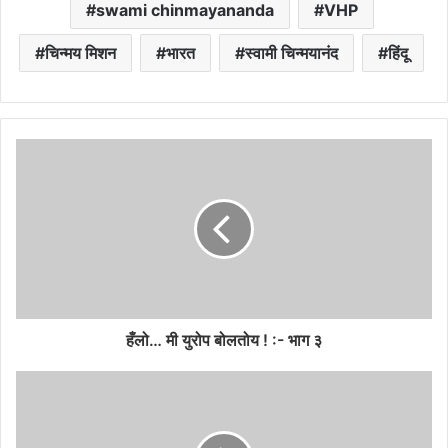
swami chinmayananda
VHP
चिन्मय मिशन
भारत
स्वामी चिन्मयानंद
हिंदू
हँलो… मी युरोप बोलतोय ! :- भाग ३