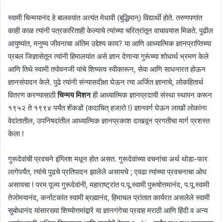
स्वामी चिन्मयानंद हे बालवयांत अत्यंत मेधावी (बुद्धिमान्) विद्यार्थी होते. तरुणपणांत
काही काळ त्यांनी पत्रकारिताही केल्याचे त्यांच्या चरित्रांतून वाचावयास मिळते. पुढील
आयुष्यांत, मनुष्य जीवनाचा अंतिम उद्देश्य काय? या आणि आध्यात्मिक ज्ञानप्राप्तिच्या
प्रबल जिज्ञासेतून त्यांनी हिमालयांत असे ज्ञान देणाऱ्या गुरूंच्या शोधार्थ भ्रमण केले
आणि तिथे स्वामी तपोवनजी यांचे शिष्यत्व स्वीकारून, सेवा आणि साधनारत होऊन
ज्ञानसंपादन केले. पुढे त्यांनी संन्यासदीक्षा घेऊन त्या अर्जित ज्ञानाचे, लोकहितार्थ
वितरण करण्यासाठी
चिन्मय मिशन
ही आध्यात्मिक ज्ञानप्रदायी संस्था स्थापन करून
१९५२ ते १९९४ पर्यंत शेंकडों (कदाचित् हजारो !) ज्ञानवर्ग घेऊन लाखों लोकांना
वेदांतातील, उपनिषदांतील आध्यात्मिक ज्ञानप्रकाश दाखवून प्रगतीचा मार्ग प्रशस्त
केला !
गुरूदेवांची प्रवचने इंग्लिश मधून होत असत. गुरूदेवांच्या वचनांचा अर्थ थोडा-फार
लागेपर्यंत, त्यांचे पुढचे प्रतिपादन झालेले असायचे ; एवढा त्यांच्या प्रवचनाचा ओघ
असायचा ! परम पूज्य गुरूदेवांनी, महाराष्ट्रांत प.पू.स्वामी पुरूषोत्तमानंद, प.पू.स्वामी
तेजोमयानंद, कर्नाटकांत स्वामी ब्रह्मानंद, हिमाचल प्रांतात कार्यरत असलेले स्वामी
सुबोधानंद यांसारख्या शिष्योत्तमांद्वारें या ज्ञानगंगेचा प्रवाह मराठी आणि हिंदी व अन्य