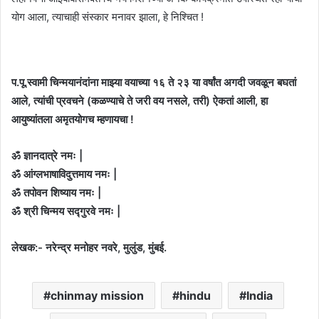
योग आला, त्याचाही संस्कार मनावर झाला, हे निश्चित !
प.पू.स्वामी चिन्मयानंदांना माझ्या वयाच्या १६ ते २३ या वर्षांत अगदी जवळून बघतां
आले, त्यांची प्रवचने (कळण्याचे ते जरी वय नसले, तरी) ऐकतां आली, हा
आयुष्यांतला अमृतयोगच म्हणायचा !
ॐ ज्ञानदात्रे नमः |
ॐ आंग्लभाषाविदुत्तमाय नमः |
ॐ तपोवन शिष्याय नमः |
ॐ श्री चिन्मय सद्गुरवे नमः |
लेखक:- नरेन्द्र मनोहर नवरे, मुलुंड, मुंबई.
chinmay mission
hindu
India