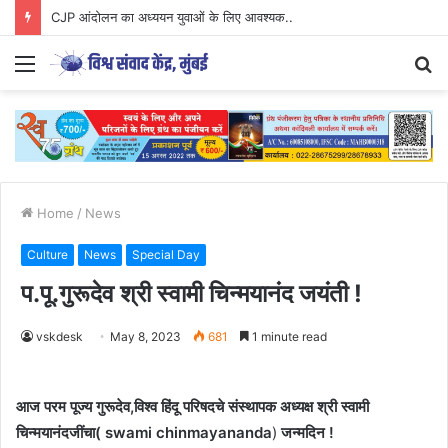
CJP आंदोलन का अध्ययन युवाओं के लिए आवश्यक..
Menu
S
fo
Home
/
News
Culture
News
Special Day
प.पू.गुरूदेव श्री स्वामी चिन्मयानंद जयंती !
vskdesk
May 8, 2023
681
1 minute read
आज परम पूज्य गुरूदेव,विश्व हिंदू परिषदचे संस्थापक अध्यक्ष श्री स्वामी
चिन्मयानंदजींचा( swami chinmayananda
)
जन्मदिन !