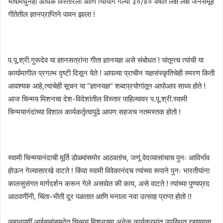
भाषांमधुनही अधिक विस्तारला आणि त्यायोगें गेल्या ३०/४० वर्षांत लक्ष लक्ष जनसमूह
गीतेतील ज्ञानप्राप्तिने पावन झाला !
प.पू.श्री.गुरूदेव या ज्ञानसत्रांना गीता ज्ञानयज्ञ असे संबोधत ! यांतूनच त्यांची या
कार्यामागील प्रगल्भ दृष्टी दिसून येते ! आपल्या प्राचीन यज्ञसंस्कृतिचेही स्मरण किती
आवश्यक आहे,त्याचेही सूचन या “ज्ञानयज्ञ” शब्दप्रयोगांतून आपोआप साध्य होते !
आज चिन्मय मिशनचा देश-विदेशांतील विस्तार पाहिल्यावर प.पू.श्री.स्वामी
चिन्मयानंदांच्या विशाल कार्यकर्तृत्वापुढे आपण सहजच नतमस्तक होतो !
स्वामी चिन्मयानंदाची मूर्ति डोळ्यांसमोर आठवतांच, जणूं वेदव्यासांचाच पुनः आविर्भाव
होऊन गेल्यासारखे वाटते ! किंवा स्वामी विवेकानंदच त्यांच्या रूपाने पुनः भारतीयांना
कालसुसंगत मार्गदर्शन करून गेले असावेत की काय, असे वाटते ! त्यांच्या पुण्यप्रद
आठवणींनी, चिंता-भीती दूर पळतात आणि मनाला नवा उत्साह प्राप्त होतो !!
लहानपणीं आईबाबांसमवेत चिन्मय मिशनच्या अनेक कार्यक्रमांत उपस्थित रहाण्याचा