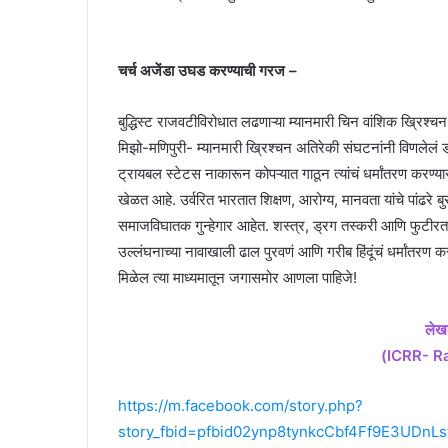
चर्च अजेंडा उघड करण्याची गरज –
बुद्धिस्ट राजवटीविरोधात लढणाऱ्या म्यानमारी चिन वांशिक ख्रिश्चन
मिझो-मणिपुरी- म्यानमारी ख्रिश्चन अतिरेकी संघटनांनी विणलेलं ड्रग
ट्रायबल स्टेटस नाकारून कोपऱ्यात गाठून त्यांचं धर्मांतरण करण
खेळत आहे. उर्वरित भारतात शिक्षण, आरोग्य, मानवता यांचे पांढरे 
समाजविघातक गुन्हेगार आहेत. शस्त्र, ड्रग तस्करी आणि फुटीरता
उल्लंघनाच्या नावाखाली ढाल पुरवणं आणि गरीब हिंदूंचं धर्मांतरण कर
मिळेल त्या माध्यमातून जगासमोर आणला पाहिजे!
लेख
(ICRR- Ra
https://m.facebook.com/story.php?
story_fbid=pfbid02ynp8tynkcCbf4Ff9E3UDn