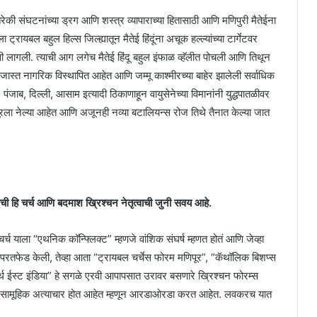
 संघटनांच्या ड्रग आणि शस्त्र व्यापाराच्या हितासाठी आणि मणिपुरी मैतेईना
्रायबल बहुल हिल्स जिल्ह्यातून मैतेई हिंदूंना अचूक हल्ल्यांच्या टार्गेटवर
 लागली. त्याची आग लगेच मैतेई हिंदू बहुल इंफाळ व्हॅलीत पोचली आणि तिथून
 जास्त नागरिक विस्थापित आहेत आणि जम्मू काश्मीरच्या बाहेर झालेली सर्वाधिक
पंजाब, दिल्ली, आसाम इत्यादी ठिकाणाहून वायुसेनेच्या विमानांनी युद्धपातळीवर
पूरला नेल्या आहेत आणि अजूनही नव्या बटालियन्स रोज तिथे तैनात केल्या जात
ि चर्च आणि बदमाश ख्रिश्चन नेतृत्वाची जुनी सवय आहे.
्हा चर्च याला “एथनिक कॉन्फ्लिक्ट” म्हणजे वांशिक संघर्ष म्हणत होतं आणि जेव्हा
याज परतफेड केली, तेव्हा आता “ट्रायबल चर्चेस फोरम मणिपूर”, “कॅथॉलिक बिशप्स
्थ ईस्ट इंडिया” हे सगळे एरवी आपापसात उरावर बसणारे ख्रिश्चन फोरम्स
्ये सामूहिक अत्याचार होत आहेत म्हणून आरडाओरडा करत आहेत. लवकरच यात