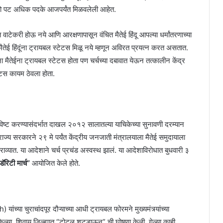
हजारो पट अधिक पदके आजपर्यंत मिळवलेली आहेत.
त वाटेकरी होऊ नये आणि आरक्षणापासून वंचित मैतेई हिंदू आपल्या धर्मांतरणाच्या
ेई हिंदूंना ट्रायबल स्टेटस मिळू नये म्हणून अविरत प्रयत्न करत असतात.
ना मैतेईना ट्रायबल स्टेटस होता पण चर्चच्या दबावात येऊन तत्कालीन केंद्र
ेटस कायम ठेवला होता.
विष्ट करण्यासंदर्भात दाखल २०१२ सालातल्या याचिकेच्या सुनावणी दरम्यान
ज्य सरकारने २९ मे पर्यंत केंद्रीय जनजाती मंत्रालयाला मैतेई समुदायाला
्यात. या आदेशाने चर्च प्रचंड अस्वस्थ झालं. या आदेशाविरोधात बुधवारी ३
ॅरिटी मार्च”
आयोजित केले होते.
ंच्या चुराचांदपूर दौऱ्याच्या आधी ट्रायबल फोरमने मुख्यमंत्र्यांच्या
केल्या. शिवाय जिल्ह्यात “टोटल शटडाऊन” ची घोषणा केली. गेल्या काही