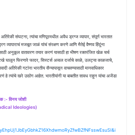
 अतिरेकी संघटना, त्यांचा मणिपूरमधील अवैध ड्रग्ज व्यापार, संपूर्ण भारतात
 व्यापाराचं मजबूत जाळं यांचं संरक्षण करणे आणि मैतेई वैष्णव हिंदूंना
्यासाठी अनुकूल वातावरण तयार करणं यासाठी हा भीषण रक्तरंजित खेळ चर्च
बुरखे घालून फिरणारे फादर, सिस्टर्स अव्वल दर्जाचे काळे, उलट्या काळजाचे,
वादी अतिरेकी गटांना भारतीय सैन्यापासून वाचवण्यासाठी मानवाधिकार
णं हे त्यांचे खरे उद्योग आहेत. भारतीयांनी या बाबतीत सावध राहून यांचा अजेंडा
क :- विनय जोशी
dical Ideologies)
LsyEhpUj1JbEyGbhkZ16XhdwmoRyZfwBZfNFsswEsuSl&i