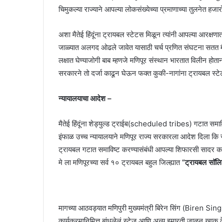
चिमुकल्या राज्याने आपल्या लोकसंख्येच्या प्रमाणाच्या तुलनेत 
अशा मैतेई हिंदूंना ट्रायबल स्टेटस मिळून त्यांनी आपल्या आरक्षणा
जाळ्यात अलगद ओढले जावेत यासाठी चर्च प्रणित संघटना सतत मैत
लक्षात घेण्याजोगी बाब म्हणजे मणिपूर संस्थान भारतात विलीन होता
सरकारने तो दर्जा काढून घेऊन फक्त कुकी-नागांना ट्रायबल स्ट
न्यायालयाचा आदेश –
मैतेई हिंदूंना शेड्युल्ड ट्राईब(scheduled tribes) गटात समा
इंफाळ उच्च न्यायालयाने मणिपूर राज्य सरकारला आदेश दिला कि रा
ट्रायबल गटात समाविष्ट करण्यासंबंधी आपल्या शिफारसी सादर कराव
मे ला मणिपूरच्या सर्व १० ट्रायबल बहुल जिल्ह्यात
“ट्रायबल सॉलिड
मागच्या आठवड्यात मणिपुरी मुख्यमंत्री बिरेन सिंग (Biren Singh) या
कार्यक्रमानिमित्त बांधलेलं स्टेज आणि अन्य इमारती जाळून खाक 