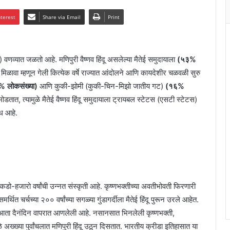
nterest
Share via Email
Print
व्यात जळतो आहे. मणिपुरी वैष्णव हिंदू असलेल्या मैतेई समुदायाला
(५३%
िळावा म्हणून गेली कित्येक वर्षे राज्यात आंदोलने आणि कायदेशीर चळवळी सुरु
 लोकसंख्या)
आणि कुकी-झोमी (कुकी-चिन-मिझो जातीय गट)
(१६%
ात, त्यामुळे मैतेई वैष्णव हिंदू समुदायाला ट्रायबल स्टेटस (एसटी स्टेटस)
ोध आहे.
ेकडो-हजारो वर्षांची उन्नत संस्कृती आहे. कृष्णभक्तीच्या अवतीभोवती फिरणारी
 चर्चच्या २०० वर्षांच्या सगळ्या गुंडागर्दीला मैतेई हिंदू पुरून उरले आहेत.
ून ती आता दैनंदिन वापरात आणलेली आहे. नसानसात भिनलेली कृष्णभक्ती,
 अख्ख्या पुर्वांचलात मणिपुरी हिंदू उठून दिसतात. भारतीय क्रीडा इतिहासात या