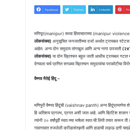
Facebook
Twitter
LinkedIn
Pi
मणिपूर(manipur) सध्या हिंसाचाराच्या (manipur violence) वण
लोकसंख्या)
अनुसूचित जनजातीच्या दर्जा अर्थात ट्रायबल स्टेटस म
आहेत. अन्य दोन समुदाय तांगखुल आणि अन्य नागा उपजाती
(२४%
लोकसंख्या)
या दोन ख्रिश्चन बहुल जाती आधीच ट्रायबल गटात मोडत
देण्याला चर्च प्रणित सगळ्या ख्रिश्चन समुदायांचा पराकोटीचा विर
वैष्णव मैतेई हिंदू –
मणिपुरी वैष्णव हिंदूंची (vaishnav panth) अन्य हिंदूंप्रमाणेच श
हि अतिशय प्रगल्भ, प्रगत अशी जात आहे. आणि ब्रिटिश शासन समर्थित
त्यांनी २० वर्षांपूर्वी स्वतःच्या भाषेला स्वतःची लिपी तयार कर
गावागावात रुजलेली क्रीडासंस्कृती आणि हाडाची लढाऊ वृत्ती यामुळे