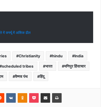
 में कर्फ्यू में आंशिक ढील
ries
Christianity
hindu
India
scheduled tribes
भारत
मणिपुर हिंसाचार
ाम
वैष्णव पंथ
हिंदू
erest
Reddit
VKontakte
Odnoklassniki
Pocket
Share via Email
Print