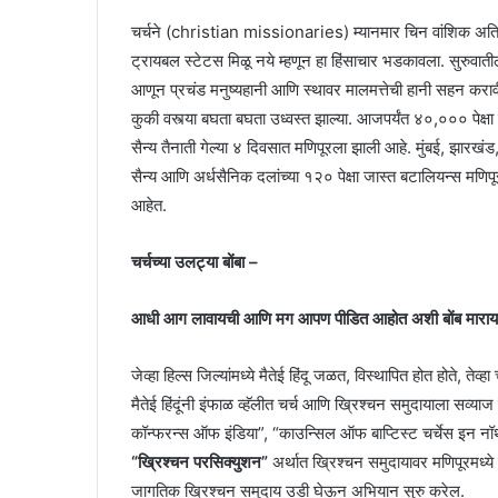
चर्चने (christian missionaries) म्यानमार चिन वांशिक अतिरेकी
ट्रायबल स्टेटस मिळू नये म्हणून हा हिंसाचार भडकावला. सुरुवातीला ट
आणून प्रचंड मनुष्यहानी आणि स्थावर मालमत्तेची हानी सहन करावी
कुकी वस्त्या बघता बघता उध्वस्त झाल्या. आजपर्यंत ४०,००० पेक्षा
सैन्य तैनाती गेल्या ४ दिवसात मणिपूरला झाली आहे. मुंबई, झारखंड, 
सैन्य आणि अर्धसैनिक दलांच्या १२० पेक्षा जास्त बटालियन्स मणि
आहेत.
चर्चच्या उलट्या बोंबा –
आधी आग लावायची आणि मग आपण पीडित आहोत अशी बोंब मारायची ह
जेव्हा हिल्स जिल्यांमध्ये मैतेई हिंदू जळत, विस्थापित होत होते, तेव
मैतेई हिंदूंनी इंफाळ व्हॅलीत चर्च आणि ख्रिश्चन समुदायाला सव्
कॉन्फरन्स ऑफ इंडिया”, “काउन्सिल ऑफ बाप्टिस्ट चर्चेस इन नॉर
“ख्रिश्चन परसिक्युशन”
अर्थात ख्रिश्चन समुदायावर मणिपूरमध
जागतिक ख्रिश्चन समुदाय उडी घेऊन अभियान सुरु करेल.