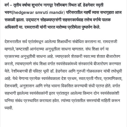
वर्ग – तृतीय वर्षाचा शुभारंभ नागपूर रेशीमबाग स्थित डॉ. हेडगेवार स्मृती
भवन(hedgewar smruti mandir
)
परिसरातील महर्षी व्यास सभागृहात आज
सकाळी झाला. उद्घाटन सोहळ्याप्रसंगी सहसरकार्यवाह तसेच वर्गाचे पालक
अधिकारी मा. रामदत्तजी यांनी भारत मातेच्या प्रतिमेला पुष्पार्पण केले.
देशभरातील सर्व प्रांतांमधून आलेल्या शिक्षार्थींना संबोधित करताना मा. रामदत्तजी
म्हणाले,‘कष्टातही आनंदाच्या अनुभूतीला साधना म्हणतात. संघ शिक्षा वर्ग या
प्रकारच्या अनुभूतीची साधना आहे. ज्याप्रकारे शेतकरी स्वत:च्या शेतात बीजारोपण
करतो, त्याचप्रमाणे संघ शिक्षा वर्गात स्वयंसेवकांमध्ये संस्कारांचे बीजारोपण करण्यात
येते. रेशीमबागची ही पवित्र भूमी डॉ. हेडगेवार आणि गुरुजी गोळवलकर यांची तपोभूमी
आहे. येथे येणाऱ्या प्रत्येक स्वयंसेवकाला देश प्रथम, स्वत:प्रती गौरव, प्रामाणिकता,
देशभक्ती, अनुशासन आणि स्नेह भावना विकसित करण्याची संधी प्राप्त होते. वर्गात
सहभागी झालेल्या स्वयंसेवकांनी इतर प्रांतातून आलेल्या किमान दोन स्वयंसेवकांशी
घनिष्ठ संबंध प्रस्थापित करायला हवेत. त्यांच्या प्रांतातील समस्यांची माहिती करून
घ्यावी.