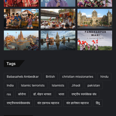
Tags
Babasaheb Ambedkar
British
christian missionaries
hindu
India
Islamic terrorists
Islamists
Jihadi
pakistan
rss
कोरोना
डॉ. मोहन भागवत
भारत
राष्ट्रीय स्वयंसेवक संघ
राष्ट्रीयस्वयंसेवकसंघ
संत एकनाथ महाराज
संत ज्ञानेश्वर महाराज
हिंदू