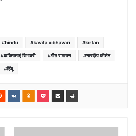
hindu
kavita vibhavari
kirtan
कविताताई विभावरी
गीत रामायण
नारदीय कीर्तन
हिंदू
erest
Reddit
VKontakte
Odnoklassniki
Pocket
Share via Email
Print