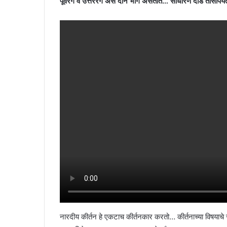
पूर्वरंग व उत्तररंग असे दोन भाग असतात… साधारण दीड तासापर्यंत
नारदीय कीर्तन हे एकटाच कीर्तनकार करतो… कीर्तनाच्या विषयाचे 