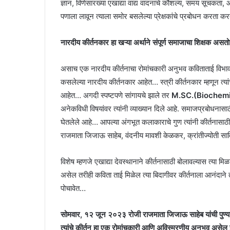
ज्ञान, विणेसारख्या एखाद्या वाद्य वादनाचे कौशल्य, समय स
पणाला लावून त्याला समोर बसलेल्या प्रेक्षकांचे प्रबोधन करता क
नारदीय कीर्तनकार हा खऱ्या अर्थाने संपूर्ण समाजाचा शिक्षक असत
असाच एक नारदीय कीर्तनाचा रोमांचकारी अनुभव कविताताई विभा
कसलेल्या नारदीय कीर्तनकार आहेत… स्त्री कीर्तनकार म्हणून त्य
आहेत… अगदी स्पष्टपणे सांगायचे झाले तर
M.SC.(Biochem
अनेकविधी विषयांवर त्यांनी व्याख्यान दिले आहे. समाजप्रबोधनासाठी
घेतलेले आहे… आपल्या अंगभूत कलाकाराचे गुण त्यांनी कीर्तनासा
राजमाता जिजाऊ साहेब, वंदनीय मावशी केळकर, क्रांतीज्योती साव
विशेष म्हणजे एखाद्या देवस्थानाने कीर्तनासाठी बोलावल्यास त्या 
असेल तरीही कविता ताई मिळेल त्या बिदागीवर कीर्तनाला आनंदाने तया
पोचावेत…
सोमवार, १२ जून २०२३ रोजी राजमाता जिजाऊ साहेब यांची पुण्
त्यांचे कीर्तन हा एक रोमांचकारी आणि अविस्मरणीय अनुभव असेल 