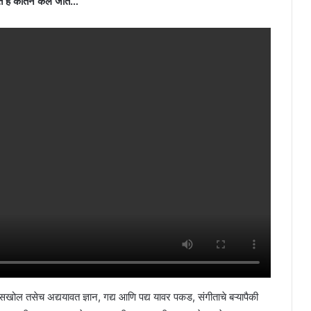
 हे कीर्तन केले जाते…
सखोल तसेच अद्ययावत ज्ञान, गद्य आणि पद्य यावर पकड, संगीताचे बऱ्यापैकी