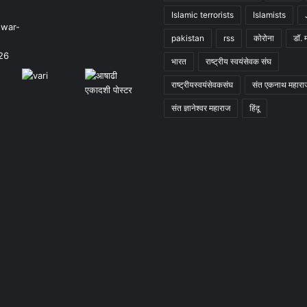
Islamic terrorists
Islamists
pakistan
rss
कोरोना
डॉ. 
भारत
राष्ट्रीय स्वयंसेवक संघ
राष्ट्रीयस्वयंसेवकसंघ
संत एकनाथ महारा
संत ज्ञानेश्वर महाराज
हिंदू