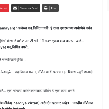
nterest
Share via Email
Print
et ramayan
)
“अयोध्या मनू निर्मित नगरी” हे राजा दशरथाच्या अयोध्येचे वर्णन
ूषित” होत्या हे दर्शवण्यासाठी गदिमांनी फक्त एकच शब्द वापरला आहे…
dhya
)
मनू निर्मित नगरी..
जे उच्चविद्याविभूषित…
 गेल्यामुळे… सहाजिकच भजन, कीर्तन आणि प्रवचन ह्या शिक्षण पद्धती अनादी
षक आहे… एका चांगल्या कीर्तनकारासाठी कीर्तन ही एक कला असते…
ीय कीर्तन( nardiya kirtan
)
असे दोन प्रकार आहेत… नारदीय कीर्तनात