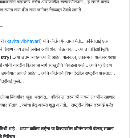
ूचकता, आवाजातील चढउतार तसेच आवाजातील खणखणीतपणा… हे सगळे कसब
रता त्यांना तास दीड तास जागेवर खिळवून ठेवावे लागते…
ो…
वरी
(kavita vibhavari)
यांचे कीर्तन ऐकताना येतो… कविताताई एक
ांचे शिक्षण काय झाले असेल अशी शंका घेऊ नका… त्या उच्चविद्याविभूषित
istry)…
त्या उत्तम व्याख्यात्या ही आहेत. पालकत्व, एकात्मता, अहंकार आशा
 त्यांनी नारदीय किर्तनाचा मार्ग स्वखुशीने निवडला आहे… त्याचे प्रशिक्षण
ठी उपयोगात आणले आहेत… त्यांचे कीर्तनाचे विषय देखील राष्ट्रीय असतात…
ित्रीबाई फुले…
मिळालेल्या बिदागीवर खुश असतात… कीर्तनाला तरुणांची संख्या लक्षणीय रहाणार
र होतात… त्यांचा हेतू अत्यंत शुद्ध असतो… राष्ट्रीय विषय तरुणाई पर्यंत
यतिथी आहे… आपण कविता ताईंना या विषयावरील कीर्तनासाठी बोलावू शकता…
हे निश्चित…