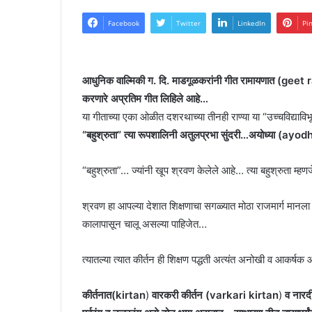
Facebook
Twitter
LinkedIn
Pi
आधुनिक वाल्मिकी ग. दि. माडगूळकरांनी गीत रामायणात (ge
करणारे अप्रतिम गीत लिहिले आहे…
या गीताच्या एका ओळीत दशरथाच्या तीनही राण्या या “उच्चविद्याविभ
“बहुश्रुता” त्या रूपशालिनी अतुलप्रभा सुंदरी…अयोध्या (ayo
“बहुश्रुता”… ज्यांनी खूप श्रवण केलेले आहे… त्या बहुश्रुता म्हण
श्रवण हा आपल्या देशात शिक्षणाचा सगळ्यात मोठा राजमार्ग मानला
कालापासून चालू असल्या पाहिजेत…
त्यातल्या त्यात कीर्तन ही शिक्षण पद्धती अत्यंत अनोखी व आकर्
कीर्तनात(
kirtan
)
वारकरी कीर्तन (varkari kirtan
)
व नारद