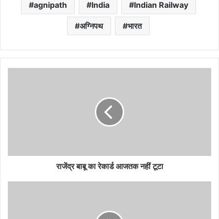
agnipath
India
Indian Railway
अग्निपथ
भारत
राजेंद्र बाबू का रेकार्ड आजतक नहीं टूटा