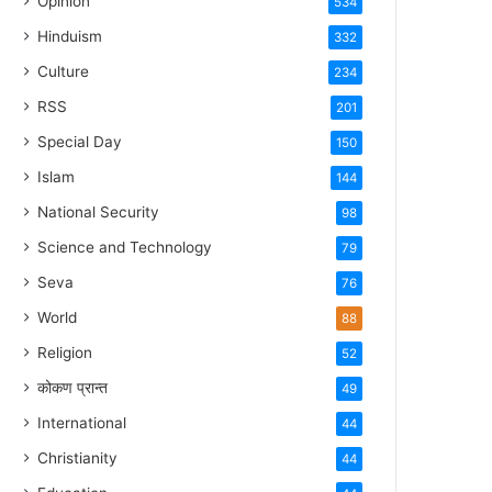
Opinion
534
Hinduism
332
Culture
234
RSS
201
Special Day
150
Islam
144
National Security
98
Science and Technology
79
Seva
76
World
88
Religion
52
कोकण प्रान्त
49
International
44
Christianity
44