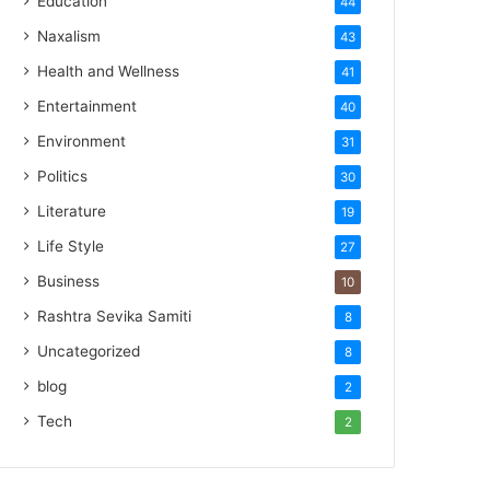
Education
44
Naxalism
43
Health and Wellness
41
Entertainment
40
Environment
31
Politics
30
Literature
19
Life Style
27
Business
10
Rashtra Sevika Samiti
8
Uncategorized
8
blog
2
Tech
2