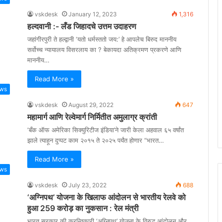
vskdesk
January 12, 2023
1,316
हल्दवानी :- लँड जिहादचे उत्तम उदाहरण
जहांगीरपुरी ते हल्द्वानी ‘यतो धर्मस्ततो जय:’ हे आपलेच बिरुद माननीय
सर्वोच्च न्यायालय विसरलाय का ? बेकायदा अतिक्रमण प्रकरणे आणि
माननीय…
Read More »
ws
vskdesk
August 29, 2022
647
महामार्ग आणि रेल्वेमार्ग निर्मितीत अमुलाग्र क्रांती
‘बँक ऑफ अमेरिका सिक्युरिटीज इंडिया’ने जारी केला अहवाल ६५ वर्षांत
झाले त्याहून दुप्पट काम २०१५ ते २०२५ पर्यंत होणार “भारत…
Read More »
ws
vskdesk
July 23, 2022
688
‘अग्निपथ’ योजना के खिलाफ आंदोलन से भारतीय रेलवे को
हुआ 259 करोड़ का नुकसान : रेल मंत्री
भारत सरकार की क्रन्तिकारी ‘अग्निपथ’ योजना के विरुद्ध आंदोलन और