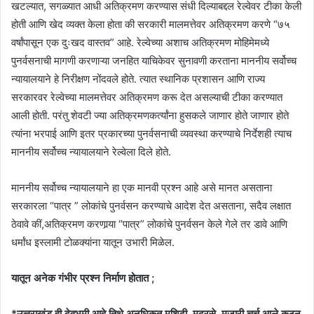
खटल्यात, सगळ्यात आधी अतिक्रमण करण्यास संधी दिल्याबद्दल रेल्वेवर टीका केली
होती आणि खेद व्यक्त केला होता की सरकारी मालमत्तेवर अतिक्रमण करणे “७५
वर्षांपासून एक दुःखद वास्तव” आहे. रेल्वेच्या अशाच अतिक्रमण मोहिमेमध्ये
पुनर्वसनाची मागणी करणाऱ्या जनहित याचिकेवर सुनावणी करताना माननीय सर्वोच्च
न्यायालयाने हे निरीक्षण नोंदवले होते. त्यात स्थानिक प्रशासन आणि राज्य
सरकारवर रेल्वेच्या मालमत्तेवर अतिक्रमण करू देत असल्याची टीका करण्यात
आली होती. परंतु शेवटी ज्या अतिक्रमणकर्त्यांना हुसकले जाणार होते जाणार होते
त्यांना भरपाई आणि इतर प्रकारच्या पुनर्वसनाची व्यवस्था करण्याचे निर्देशही त्याच
माननीय सर्वोच्च न्यायालयाने रेल्वेला दिले होते.
माननीय सर्वोच्च न्यायालयाने हा एक मानवी प्रश्न आहे असे मानत असताना
सरकारला “पात्र ” लोकांचे पुनर्वसन करण्याचे आदेश देत असताना, सदैव लक्षात
ठेवावे कीं,अतिक्रमण करणार्‍या “पात्र” लोकांचे पुनर्वसन केले गेले तर डावे आणि
धर्मांध इस्लामी टोळक्यांना यातून उभारी मिळेल.
यातून अनेक गंभीर प्रश्न निर्माण होतात ;
*उत्तराखंड ही देवभूमी आहे तिथे अनधिकृत मशिदी, मदरसे, मजारी,चर्च आले कुठून