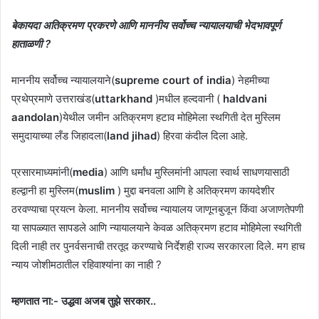
बेकायदा अतिक्रमण प्रकरणे आणि माननीय सर्वोच्च न्यायालयाची भेदभावपूर्ण
हाताळणी ?
माननीय सर्वोच्च न्यायालयाने(
supreme court of india
) नेहमीच्या
प्रथेप्रमाणे उत्तराखंड(
uttarkhand
)मधील हल्दवानी (
haldvani
aandolan
)येथील जमीन अतिक्रमण हटाव मोहिमेला स्थगिती देत मुस्लिम
समुदायाच्या लँड जिहादला(
land jihad
) हिरवा कंदील दिला आहे.
प्रसारमाध्यमांनी(
media
) आणि धर्मांध मुस्लिमांनी आपला स्वार्थ साधणयासाठी
हल्द्वानी हा मुस्लिम(
muslim
) मुद्दा बनवला आणि हे अतिक्रमण कायदेशीर
ठरवण्याचा प्रयत्न केला. माननीय सर्वोच्च न्यायालय जाणूनबुजून किंवा अजाणतेपणी
या सापळ्यात सापडले आणि न्यायालयाने केवळ अतिक्रमण हटाव मोहिमेला स्थगिती
दिली नाही तर पुनर्वसनाची तरतूद करण्याचे निर्देशही राज्य सरकारला दिले. मग हाच
न्याय जोशीमठातील रहिवाश्यांना का नाही ?
म्हणतात ना:- उद्धवा अजब तुझे सरकार..