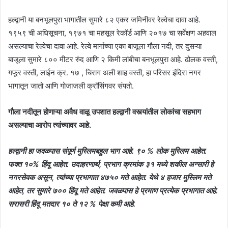
हल्द्वानी या बनभूलपुरा भागातील सुमारे ८२ एकर जमिनीवर रेल्वेचा दावा आहे.
१९५९ ची अधिसूचना, १९७१ चा महसूल रेकॉर्ड आणि २०१७ चा सर्वेक्षण अहवाल
असल्याचा रेल्वेचा दावा आहे. रेल्वे मार्गाच्या एका बाजूला गौला नदी, तर दुसऱ्या
बाजूला सुमारे ८०० मीटर रुंद आणि २ किमी लांबीचा बनभूलपुरा आहे. ढोलक वस्ती,
गफूर वस्ती, लाईन क्र. १७ , चिराग अली शाह वस्ती, हा परिसर इंदिरा नगर
भागातून जातो आणि गोजाजली क्रॉसिंगवर संपतो.
गौला नदीतून होणाऱ्या अवैध वाळू उपशात हल्द्वानी वस्त्यांतील लोकांचा सहभाग
असल्याचा आरोप त्यांच्यावर आहे.
हल्द्वानी हा जवळपास संपूर्ण मुस्लिमबहुल भाग आहे. ९० % लोक मुस्लिम आहेत.
फक्त १०% हिंदू आहेत. उदाहरणार्थ, प्रभाग क्रमांक ३१ मध्ये शकील अन्सारी हे
नगरसेवक असून, त्यांच्या प्रभागात ४७५० मते आहेत. येथे ४ हजार मुस्लिम मते
आहेत, तर सुमारे ७०० हिंदू मते आहेत. जवळपास हे प्रमाण प्रत्येक प्रभागात आहे.
सरासरी हिंदू मतदार १० ते १२ % पेक्षा कमी आहे.