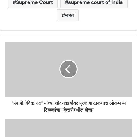
Supreme Court
supreme court of india
भारत
"स्वामी विवेकानंद" यांच्या जीवनकार्यावर प्रकाश टाकणारा लोकमान्य
टिळकांचा "केसरीमधील लेख"