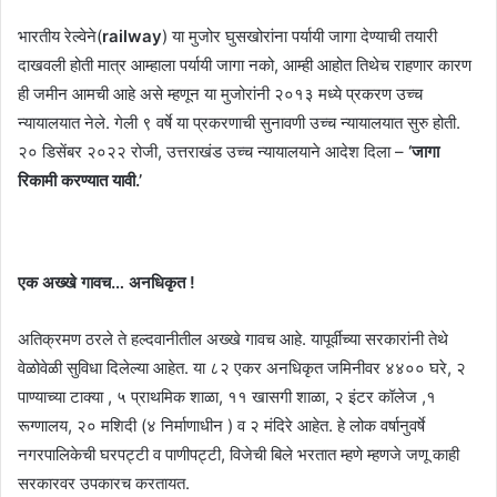
भारतीय रेल्वेने(
railway
) या मुजोर घुसखोरांना पर्यायी जागा देण्याची तयारी
दाखवली होती मात्र आम्हाला पर्यायी जागा नको, आम्ही आहोत तिथेच राहणार कारण
ही जमीन आमची आहे असे म्हणून या मुजोरांनी २०१३ मध्ये प्रकरण उच्च
न्यायालयात नेले. गेली ९ वर्षे या प्रकरणाची सुनावणी उच्च न्यायालयात सुरु होती.
२० डिसेंबर २०२२ रोजी, उत्तराखंड उच्च न्यायालयाने आदेश दिला –
‘जागा
रिकामी करण्यात यावी.’
एक अख्खे गावच… अनधिकृत !
अतिक्रमण ठरले ते हल्दवानीतील अख्खे गावच आहे. यापूर्वीच्या सरकारांनी तेथे
वेळोवेळी सुविधा दिलेल्या आहेत. या ८२ एकर अनधिकृत जमिनीवर ४४०० घरे, २
पाण्याच्या टाक्या , ५ प्राथमिक शाळा, ११ खासगी शाळा, २ इंटर कॉलेज ,१
रूग्णालय, २० मशिदी (४ निर्माणाधीन ) व २ मंदिरे आहेत. हे लोक वर्षानुवर्षे
नगरपालिकेची घरपट्टी व पाणीपट्टी, विजेची बिले भरतात म्हणे म्हणजे जणू काही
सरकारवर उपकारच करतायत.