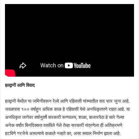
हल्द्वानी आणि विवाद
हल्द्वानी येथील या जमिनीवरून रेल्वे आणि रहिवासी यांच्यातील वाद फार जुना आहे.
जवळपास १०० वर्षाहुन अधिक काळ हे रहिवासी येथे अनधिकृतपणे राहत आहे. या
अनधिकृत जागेवर वर्षानुवर्षे सरकारी रूग्णालय, शाळा, बाजारपेठा हे सारे गेल्या
अनेक वर्षांत बिनदिक्कत वसविले गेले तेव्हा सरकारी यंत्रणेला ही अतिक्रमणे
हटविणे गरजेचे असल्याचे कळाले नव्हते का, असा सवाल निर्माण झाला आहे.