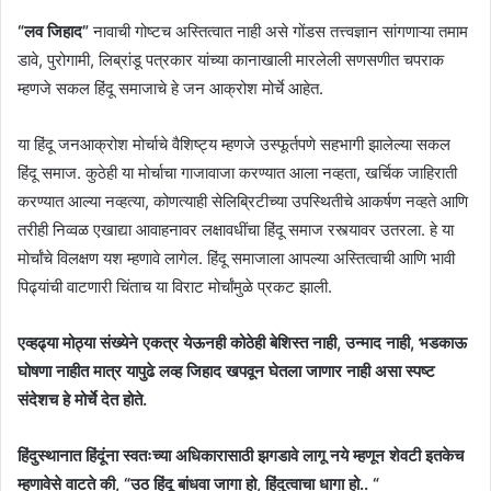
“लव जिहाद”
नावाची गोष्टच अस्तित्वात नाही असे गोंडस तत्त्वज्ञान सांगणाऱ्या तमाम
डावे, पुरोगामी, लिब्रांडू पत्रकार यांच्या कानाखाली मारलेली सणसणीत चपराक
म्हणजे सकल हिंदू समाजाचे हे जन आक्रोश मोर्चे आहेत.
या हिंदू जनआक्रोश मोर्चाचे वैशिष्ट्य म्हणजे उस्फूर्तपणे सहभागी झालेल्या सकल
हिंदू समाज. कुठेही या मोर्चाचा गाजावाजा करण्यात आला नव्हता, खर्चिक जाहिराती
करण्यात आल्या नव्हत्या, कोणत्याही सेलिब्रिटीच्या उपस्थितीचे आकर्षण नव्हते आणि
तरीही निव्वळ एखाद्या आवाहनावर लक्षावधींचा हिंदू समाज रस्त्यावर उतरला. हे या
मोर्चांचे विलक्षण यश म्हणावे लागेल. हिंदू समाजाला आपल्या अस्तित्वाची आणि भावी
पिढ्यांची वाटणारी चिंताच या विराट मोर्चांमुळे प्रकट झाली.
एव्हढ्या मोठ्या संख्येने एकत्र येऊनही कोठेही बेशिस्त नाही, उन्माद नाही, भडकाऊ
घोषणा नाहीत मात्र यापुढे लव्ह जिहाद खपवून घेतला जाणार नाही असा स्पष्ट
संदेशच हे मोर्चे देत होते.
हिंदुस्थानात हिंदूंना स्वतःच्या अधिकारासाठी झगडावे लागू नये म्हणून शेवटी इतकेच
म्हणावेसे वाटते की, “उठ हिंदू बांधवा जागा हो, हिंदुत्वाचा धागा हो.. “