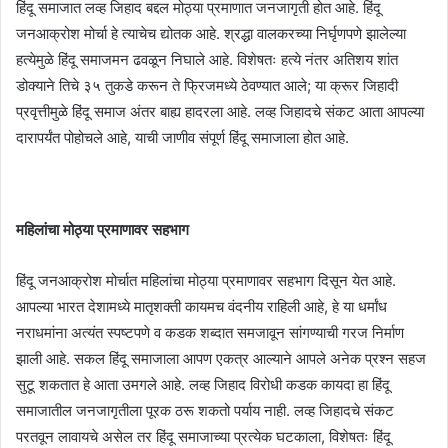
हिंदू समाजात लव्ह जिहाद बद्दल मोठ्या प्रमाणात जनजागृती होत आहे. हिंदू
जनआक्रोश मोर्चा हे त्याचेच द्योतक आहे. श्रद्धा वालकरच्या निर्घृणपणे झालेल्या
हत्येमुळे हिंदू समाजमन ढवळून निघाले आहे. विशेषतः हत्ये नंतर अतिशय शांत
डोक्याने तिचे ३५ तुकडे करून ते फ्रिजमध्ये ठेवण्यात आले; या क्रूर जिहादी
प्रवृत्तीमुळे हिंदू समाज अंतर बाह्य हादरला आहे. लव्ह जिहादचे संकट आता आपल्या
दारापर्यंत पोहोचले आहे, याची जाणीव संपूर्ण हिंदू समाजाला होत आहे.
महिलांचा मोठ्या प्रमाणावर सहभाग
हिंदू जनआक्रोश मोर्चात महिलांचा मोठ्या प्रमाणावर सहभाग दिसून येत आहे.
आपल्या भारत देशामध्ये मातृशक्ती कायमच वंदनीय राहिली आहे, हे या धर्मांध
नराधमांना अत्यंत स्पष्टपणे व कडक शब्दात समजावून सांगण्याची गरज निर्माण
झाली आहे. सकल हिंदू समाजाला आपण एकत्र आल्याने आपले अनेक प्रश्न सहज
सुटू शकतात हे आता उमगले आहे. लव्ह जिहाद विरोधी कडक कायदा हा हिंदू
समाजातील जनजागृतीला पूरक ठरू शकतो पर्याय नाही. लव्ह जिहादचे संकट
परतवून लावायचे असेल तर हिंदू समाजाच्या प्रत्येक घटकाला, विशेषतः हिंदू