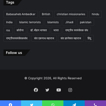
Tags
Babasaheb Ambedkar
British
christian missionaries
hindu
India
Islamic terrorists
Islamists
Jihadi
pakistan
rss
कोरोना
डॉ. मोहन भागवत
भारत
राष्ट्रीय स्वयंसेवक संघ
राष्ट्रीयस्वयंसेवकसंघ
संत एकनाथ महाराज
संत ज्ञानेश्वर महाराज
हिंदू
Follow us
© Copyright 2026, All Rights Reserved
Facebook
Twitter
YouTube
Instagram