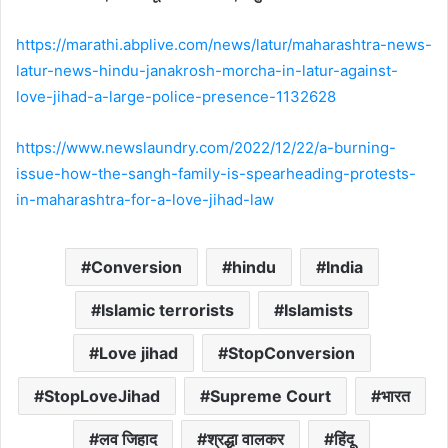
https://marathi.abplive.com/news/latur/maharashtra-news-
latur-news-hindu-janakrosh-morcha-in-latur-against-
love-jihad-a-large-police-presence-1132628
https://www.newslaundry.com/2022/12/22/a-burning-
issue-how-the-sangh-family-is-spearheading-protests-
in-maharashtra-for-a-love-jihad-law
Conversion
hindu
India
Islamic terrorists
Islamists
Love jihad
StopConversion
StopLoveJihad
Supreme Court
भारत
लव जिहाद
श्रद्धा वालकर
हिंदू