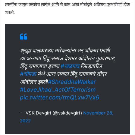
तरुणींना जागृत करावेच लागेल आणि ते काम अशा मोर्चाद्वारे अतिशय प्रभावीपणे होऊ
शकते.
श्रद्धा वालकरच्या मारेकऱ्यांना भर चौकात फाशी
द्या अन्यथा हिंदू समाज देशभर आंदोलन पुकारणार;
हिंदू समाजाचा इशारा
#जळगाव
जिल्ह्यातील
#चोपडा
येथे आज सकल हिंदू समाजाचे तीव्र
आंदोलन झाले!
#ShraddhaWalkar
#LoveJihad_ActOfTerrorism
pic.twitter.com/rmQLxw7Vx6
— VSK Devgiri (@vskdevgiri)
November 28,
2022