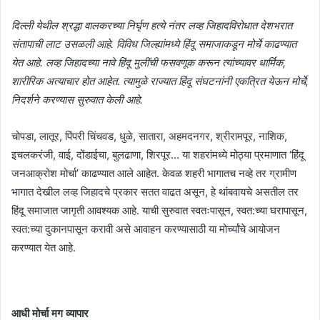
दिल्ली येथील श्रद्धा वालकरच्या निर्घृण हत्ये नंतर लव्ह जिहादविरोधात देशभरात
संतापाची लाट उसळली आहे. विविध जिल्ह्यांमध्ये हिंदू समाजाकडून मोर्चे काढण्यात
येत आहे. लव्ह जिहादच्या नावे हिंदू मुलींची फसवणूक करून त्यांच्यावर धार्मिक,
शारीरिक अत्याचार होत आहेत. त्यामुळे राज्यात हिंदू संघटनांनी एकत्रित येऊन मोर्चे,
निदर्शने करण्यास सुरुवात केली आहे.
चोपडा, लातूर, पिंपरी चिंचवड, धुळे, सातारा, अहमदनगर, श्रीरामपूर, नाशिक,
इचलकरंजी, वाई, दोंडाईचा, बुलढाणा, शिरपूर… या शहरांमध्ये मोठ्या प्रमाणात ‘हिंदू
जनआक्रोश मोर्चा’ काढण्यात आले आहेत. केवळ शहरी भागातच नव्हे तर ग्रामीण
भागात देखील लव्ह जिहादचे प्रकार सतत वाढत असून, हे थांबवायचे असतील तर
हिंदू समाजात जागृती आवश्यक आहे. याची सुरुवात स्वतःपासून, स्वत:च्या घरापासून,
स्वत:च्या दुकानपासून करावी असे आवाहन करण्यासाठी या मोर्च्यांचे आयोजन
करण्यात येत आहे.
आधी मोर्चा मग व्यापार