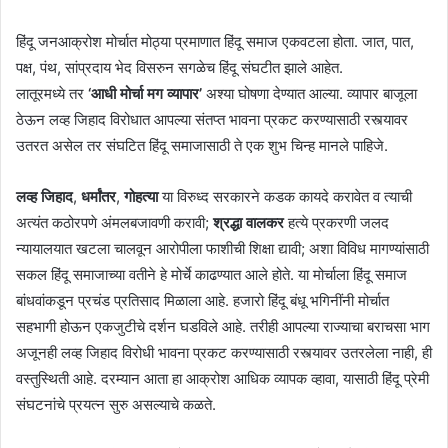
हिंदू जनआक्रोश मोर्चात मोठ्या प्रमाणात हिंदू समाज एकवटला होता. जात, पात,
पक्ष, पंथ, सांप्रदाय भेद विसरुन सगळेच हिंदू संघटीत झाले आहेत.
लातूरमध्ये तर
‘आधी मोर्चा मग व्यापार’
अश्या घोषणा देण्यात आल्या. व्यापार बाजूला
ठेऊन लव्ह जिहाद विरोधात आपल्या संतप्त भावना प्रकट करण्यासाठी रस्त्यावर
उतरत असेल तर संघटित हिंदू समाजासाठी ते एक शुभ चिन्ह मानले पाहिजे.
लव्ह जिहाद
,
धर्मांतर
,
गोहत्या
या विरुध्द सरकारने कडक कायदे करावेत व त्याची
अत्यंत कठोरपणे अंमलबजावणी करावी;
श्रद्धा वालकर
हत्ये प्रकरणी जलद
न्यायालयात खटला चालवून आरोपीला फाशीची शिक्षा द्यावी; अशा विविध मागण्यांसाठी
सकल हिंदू समाजाच्या वतीने हे मोर्चे काढण्यात आले होते. या मोर्चाला हिंदू समाज
बांधवांकडून प्रचंड प्रतिसाद मिळाला आहे. हजारो हिंदू बंधू भगिनींनी मोर्चात
सहभागी होऊन एकजुटीचे दर्शन घडविले आहे. तरीही आपल्या राज्याचा बराचसा भाग
अजूनही लव्ह जिहाद विरोधी भावना प्रकट करण्यासाठी रस्त्यावर उतरलेला नाही, ही
वस्तुस्थिती आहे. दरम्यान आता हा आक्रोश आधिक व्यापक व्हावा, यासाठी हिंदू प्रेमी
संघटनांचे प्रयत्न सुरु असल्याचे कळते.