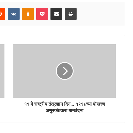
erest
Reddit
VKontakte
Odnoklassniki
Pocket
Share via Email
Print
११ मे राष्ट्रीय तंत्रज्ञान दिन… १९९८च्या पोखरण
अणुस्फोटाला मानवंदना