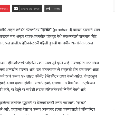
nterest
Share via Email
Print
ावटीचे
लाइट कॉम्बॅट हेलिकॉप्टर
“प्रचंड”
(prachand) दाखल झाल्याने आता
ॉप्टरचे नाव असून राजस्थानमधील जोधपूर येथे संरक्षणमंत्री राजनाथ सिंह
दलात दाखल झाली.५ हेलिकॉप्टरची पहिली तुकडी या आधीच थलसेनेत दाखल
ढाऊ हेलिकॉप्टरचे पाहिलेले स्वप्न आता पूर्ण झाले आहे. नवरात्रीत अष्टमीच्या
ाकद आणखीन वाढणार आहे. उंच डोंगररांगांमध्ये शत्रूशी दोन हात करणे आता
ये खर्च करून १५ लाइट कॉम्बॅट हेलिकॉप्टर तयार केली आहेत. बंगळुरूहून
ाई दलात दाखल होतील. यासाठी हवाई दलाच्या १५ वैमानिकांना प्रशिक्षण
े व्हावे, या हेतूने या स्वदेशी लढाऊ हेलिकॉप्टरची निर्मिती केली आहे.
ालेल्या कारगिल युद्धातही या हेलिकॉप्टरची उणीव जाणवली. ‘प्रचंड’
ले आहे. शत्रूला बेसावध करून त्याच्यावर हल्ला करण्यासाठी हे हेलिकॉप्टर