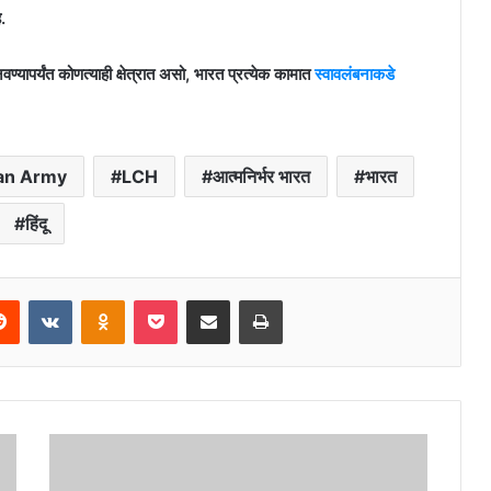
.
ण्यापर्यंत कोणत्याही क्षेत्रात असो, भारत प्रत्येक कामात
स्वावलंबनाकडे
ian Army
LCH
आत्मनिर्भर भारत
भारत
हिंदू
erest
Reddit
VKontakte
Odnoklassniki
Pocket
Share via Email
Print