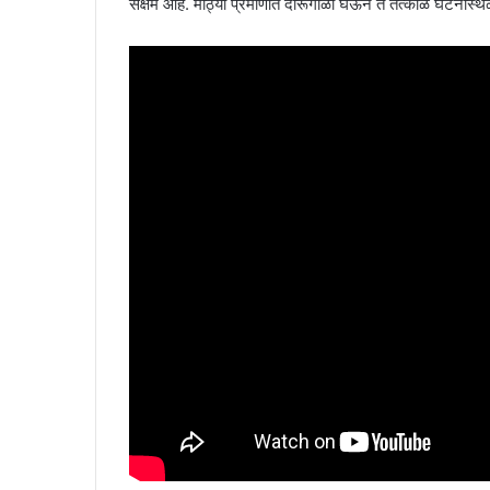
सक्षम आहे. मोठ्या प्रमाणात दारूगोळा घेऊन ते तत्काळ घटनास्थ