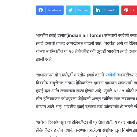
Facebook
Twitter
LinkedIn
Pi
भारतीय हवाई दलात(
indian air force
) सोमवारी स्वदेशी बन
हवाई दलाची ताकद आणखीनच वाढली आहे.
‘प्रचंड’
असे या हेलिक
यांच्या उपस्थितीत या १० हेलिकॉप्टरची तुकडी भारतीय हवाई 
झाली आहे.
साधारणपणे दोन वर्षांपूर्वी भारतीय हवाई दलाने
स्वदेशी
बनावटीच्या ल
दिवशीच वायुसेनेत लढाऊ हेलिकॉप्टर दाखल झाल्याने लष्कराची त
हवाई दल आणि लष्कराला शक्य होणार आहे. सुमारे ३८८५ कोटी रुप
तीन हेलिकॉप्टर जोधपूरला पोहोचली असून उर्वरित सात लवकरच हव
देण्यात आले आहे. भारतीय हवाई दलाला उचं पर्वतरांगांमध्ये लढणे सोप
‘अनेक दिवसांपासून या हेलिकॉप्टरची प्रतिक्षा होती. १९९९ साली झ
हेलिकॉप्टर हे दोन दशके करण्यात आलेल्या संशोधनातून निर्माण झा