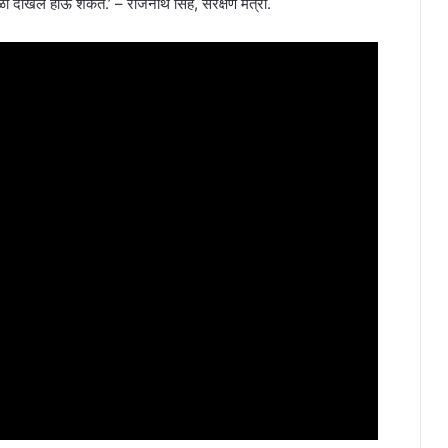
ळी दाखल होऊ शकते.’ – राजनाथ सिंह, संरक्षण मंत्री.