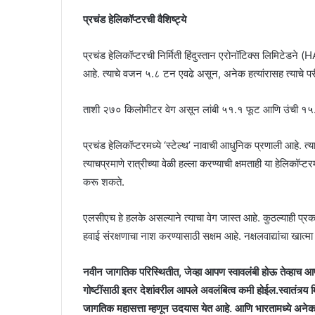
प्रचंड हेलिकॉप्टरची वैशिष्ट्ये
प्रचंड हेलिकॉप्टरची निर्मिती हिंदुस्तान एरोनॉटिक्स लिमिटेडने
आहे. त्याचे वजन ५.८ टन एवढे असून, अनेक हत्यांरासह त्याचे प
ताशी २७० किलोमीटर वेग असून लांबी ५१.१ फूट आणि उंची १५
प्रचंड हेलिकॉप्टरमध्ये ‘स्टेल्थ’ नावाची आधुनिक प्रणाली आहे. त
त्याचप्रमाणे रात्रीच्या वेळी हल्ला करण्याची क्षमताही या हेलिकॉप
करू शकते.
एलसीएच हे हलके असल्याने त्याचा वेग जास्त आहे. कुठल्याही प्र
हवाई संरक्षणाचा नाश करण्यासाठी सक्षम आहे. नक्षलवाद्यांचा खात
नवीन जागतिक परिस्थितीत, जेव्हा आपण स्वावलंबी होऊ तेव्हाच 
गोष्टींसाठी इतर देशांवरील आपले अवलंबित्व कमी होईल.स्वातंत्र
जागतिक महासत्ता म्हणून उदयास येत आहे. आणि भारतामध्ये अ