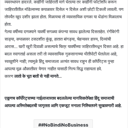
व्यवस्थापन हादरले. काहींनी जाहिराती मागे घेतल्या तर काहींनी फोटोशॉप करून
जाहिरातीतील मॉडेल्सच्या कपाळावर दिसेल न दिसेल अशी छोटी टिकली लावली. पण
तोपर्यंत खूप उशीर झाला होता. मिळायचा तो व्यावसायिक दणका या धेंडांना मिळालाच
होता.
गेल्या वर्षीच्या दणक्याने यावर्षी सगळ्या कंपन्या सावध झालेल्या दिसताहेत. रंगीबेरंगी
साड्या, कपाळावर ठसठशीत कुंकू, हातात बांगड्या, चेहऱ्यावर हास्य, दिव्यांची
आरास… खरी खुरी दिवाळी असल्याचे चित्र यावर्षीच्या जाहिरातीमधून दिसत आहे. हा
बदल स्वागतार्ह असला तरी तो व्यावसायिक नुकसानाच्या भीतीपोटी घेतलेला आहे,
स्वखुशीने नाही; त्यामुळे हिंदू समाजाला अत्यंत सावध राहून ही कॉर्पोरेट्स पुन्हा
आपल्या मूळ औकातीवर येणार नाहीत यासाठी नित्य सिद्ध राहायला हवे.
कारण
लातो के भूत बातों से नही मानते…
एकूणच कॉर्पोरेट्सच्या नाईलाजास्तव बदललेल्या मानसिकतेपेक्षा हिंदू समाजाची
आपल्या अस्मितेबद्दलची जागृतता आणि एकजूट मनाला निश्चितपणे सुखावणारी आहे.
#NoBindiNoBusiness