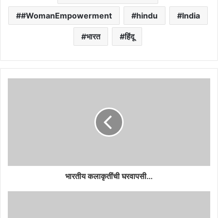
#WomanEmpowerment
hindu
India
भारत
हिंदू
भारतीय कलाकृतींची घरवापसी…