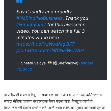
Say it loudly and proudly.
#NoBindiNoBusiness
. Thank you
@prachyam7
for this awesome
video. You can watch the full 3
minutes video here
https://t.co/VzWJdMgQ77
pic.twitter.com/Nf0NHWUzAH
— Shefali Vaidya.
(@ShefVaidya)
October
23, 2022
या जाहिराती करताना हिंदू मानसाची दखलही न घेणाऱ्या या सगळ्या कॉर्पोरेट्सना
सोशल मीडिया नावाच्या ब्रहस्त्राचा विसर पडला होता. किंबहुना त्यांनी ते
खिजगणतीतही देखील धरले नव्हते. आणि इथेच त्यांच्यावर प्रहार करण्याची सुसंधी