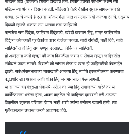
मॉडेल्स बिंदी (टिकली) शिवाय दाखवत होते. शिवाय इतरही सौभाग्य लक्षणे त्या
मॉडेल्सच्या अंगावर दिसत नव्हती. मॉडेल्सचे चेहरे देखील सुतक लागल्यासारखे
मख्ख. त्यांचे कपडे हे एखाद्या शोकसभेला जात असल्यासारखे काळया रंगाचे. एकूणच
दिवाळी म्हणजे भकास सण असावा तशा जाहिराती.
म्हणजेच सण हिंदूंचा, जाहिरात हिंदूंसाठी, खरेदी करणार हिंदू; मात्र जाहिरातीत
हिंदूंच्या कोणत्याही प्रतिकांचा वापर केलेला नव्हता. नाही रांगोळी, नाही दिवे, नाही
जाहिरातीत तो हिंदू सण म्हणून उत्साह… निर्विकार जाहिराती.
ही अवहेलना कमी म्हणून की काय दिवाळीला जशन ए रीवाज म्हणून जाहिरातीत
संबोधले जाऊ लागले. दिवाली की सौगात तोफा ए खास ही जाहिरातीची पंचलाईन
झाली. सर्वधर्मसमभावाच्या नावाखाली आमच्या हिंदू सणांचे इस्लामीकरण करण्याचा
पद्धतशीर डाव असावा अशी शंका हिंदू जनमानसाला येऊ लागली.
या सगळ्या षडयंत्राला भेदायचे असेल तर ज्या हिंदू समाजाच्या खरेदीवर या
कॉर्पोरेट्सना भरोसा होता, आपण वाट्टेल ती जाहिरात दाखवली तरी आपल्या
विक्रीवर सुतराम परिणाम होणार नाही अशी ज्यांना मनोमन खात्री होती; त्या
गृहीतकालाच उध्वस्त करणे आवश्यक होते.