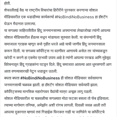
होती.
शेफालीताई वैद्य या राष्ट्रीय विचारांचा हिरीरीने पुरस्कार करणाऱ्या सोशल
मीडियावरील एक धडाडीच्या कार्यकर्त्या #NoBindiNoBusiness हा हॅशटॅग
घेऊन मैदानात उतरल्या.
या सगळ्या जाहिरातीतील हिंदू जनमानसाच्या अपमानाचा लेखाजोखा त्यांनी आपल्या
सोशल मीडियावरील हँडल्स मधून मांडायला सुरुवात केली. या कंपन्यांनी हिंदू
समाजाला ग्राहक म्हणून कसे गृहीत धरले आहे याची जाणीव हिंदू जनमानसाला
करून दिली. या सगळ्या कॉर्पोरेट्स ना वठणीवर आणायचे असेल तर यांच्याकडून
खरेदी न करणे हा एकमेव प्रभावी उपाय आहे हे त्यांनी आपल्या परखड आणि मुद्देसूद
विवेचनातून हिंदू ग्राहकांना पटवून दिले. हिंदू समाजात आतल्या आत धुमसणारी आग
आता वणव्यासारखी पेटून धडाडून उठली.
बघता बघता
#NoBindiNoBusiness
ही सोशल मीडियावर सर्वसामान्य
जनमानसाची चळवळ झाली. हा हॅशटॅग सोशल मीडियावर सर्वव्यापी झाला.
कॉर्पोरेट्सच्या मानसिक महारोगावर वैद्यांची मात्रा अचूक लागू पडली.
सोशल मीडियावरील या चळवळीचा सगळ्यात मोठा फटका बसला तो फॅब इंडियाला.
त्याच्या मागोमाग तनिष्क, अमेझॉन अशी रांगच लागली. दिवाळी जवळ आली तरी
आपल्या दुकानात म्हणावं तसं गिऱ्हाईक फिरकत नाही या जाणिवेने या कॉर्पोरेटचे