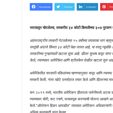
Facebook
Twitter
LinkedIn
Pi
भारतातून चोरलेल्या, तस्करीत ३४ कोटी किमतीच्या ३०७ पुरातन वस
आंतरराष्ट्रीय तस्करी नेटवर्कच्या १५ वर्षांच्या तपासाचा भाग म्ह
वस्तूंची अंदाजे किंमत ३४ कोटी पेक्षा जास्त आहे, या वस्तू न्यूयॉर
तस्करीच्या गुन्ह्यांसाठी खटला सुरू आहे. डीलर सुभाष कपूर यांना 
केले, त्याच्यावर अमेरिकेत आणि श्रीलंकेत देखील खटला सुरु आह
अमेरिकेतील सरकारी वकिलांच्या म्हणण्यानुसार कपूर आणि त्याच्या 
तस्करी केली. नंतर खोटे दस्तऐवज तयार केले आणि डीलरच्या माध्यम
सन २०११ मध्ये, भारतीय अमेरिकन डीलरला जर्मनीमध्ये अटक करण
त्याच्यावर चोरी, कट रचणे, फसवणूक करण्याची योजना आखणे आणि च
केले.”ऑपरेशन हिडन आयडॉल” तपासात अमेरिकन अधिकाऱ्यांनी कप
अधिक कलाकृती जप्त केल्या.