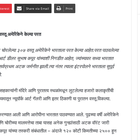
nterest
Share via Email
Print
्तू अमेरिकेने केल्या परत
णून चोरलेल्या ३०७ वस्तू अमेरिकेने भारताला परत केल्या आहेत.परत पाठवलेल्या
्क आर्ट डीलर सुभाष कपूर यांच्याशी निगडीत आहेत, ज्यांच्यावर सध्या भारतात
सर्वप्रथम अटक जर्मनीत झाली.त्या नंतर त्याला इंटरपोलने भारताला सुपूर्द
े.
सहकाऱ्यांनी मंदिरे आणि पुरातत्व स्थळांमधून लुटलेल्या हजारो कलाकृतींची
ातून न्यूयॉर्क आर्ट गॅलरी आणि इतर ठिकाणी या पुरातन वस्तू विकल्या.
्यात आली आणि आरोपीना भारतात पाठवण्यात आले. पुढच्या वर्षी अमेरिकेने
ोरीच्या मालमत्तेचा ताबा यासह अनेक गुन्ह्यांसाठी अटक वॉरंट जारी
ूर यांच्या तस्करी संबंधातील – अंदाजे १२० कोटी किमतीच्या २५०० हून