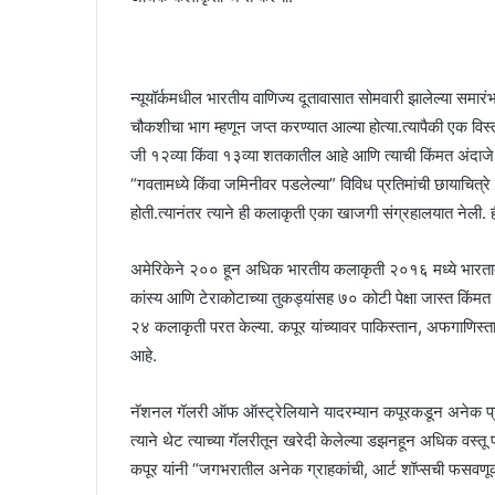
न्यूयॉर्कमधील भारतीय वाणिज्य दूतावासात सोमवारी झालेल्या समार
चौकशीचा भाग म्हणून जप्त करण्यात आल्या होत्या.त्यापैकी एक वि
जी १२व्या किंवा १३व्या शतकातील आहे आणि त्याची किंमत अंदाजे 
“गवतामध्ये किंवा जमिनीवर पडलेल्या” विविध प्रतिमांची छायाचित
होती.त्यानंतर त्याने ही कलाकृती एका खाजगी संग्रहालयात नेली. 
अमेरिकेने २०० हून अधिक भारतीय कलाकृती २०१६ मध्ये भारतात प
कांस्य आणि टेराकोटाच्या तुकड्यांसह ७० कोटी पेक्षा जास्त किंमत आहे
२४ कलाकृती परत केल्या. कपूर यांच्यावर पाकिस्तान, अफगाणिस्त
आहे.
नॅशनल गॅलरी ऑफ ऑस्ट्रेलियाने यादरम्यान कपूरकडून अनेक प्रस
त्याने थेट त्याच्या गॅलरीतून खरेदी केलेल्या डझनहून अधिक वस्तू 
कपूर यांनी “जगभरातील अनेक ग्राहकांची, आर्ट शॉप्सची फसवणूक