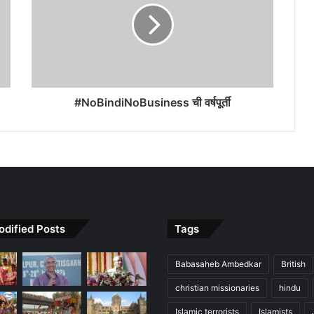
#NoBindiNoBusiness ची वर्षपूर्ती
odified Posts
Tags
Babasaheb Ambedkar
British
christian missionaries
hindu
Islamic terrorists
Islamists