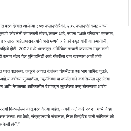
ंभात परत देण्यात आलेल्या ३०७ कलाकृतींपैकी, २३५ कलाकृतीं कपूर यांच्या
स्तृतपणे कोरलेली संगमरवरी तोरण/कमान आहे, ज्याला “आर्क परिकार” म्हणतात,
७० लाख आहे.तपासकर्त्यांचे असे म्हणणे आहे की कपूर यांनी या कमानीची ,
्रे पहिली होती. 2002 मध्ये भारतातून अमेरिकेत तस्करी करण्यास मदत केली
ही कमान नंतर येल युनिव्हर्सिटी आर्ट गॅलरीला दान करण्यात आली होती.
रत पाठवल्या. कपूरने आयात केलेल्या शिपमेंटचा एक भाग धार्मिक पुतळे,
.या वर्षाच्या सुरुवातीला, न्यूयॉर्कच्या या कार्यालयाने कंबोडियाला लुटलेल्या
ान आणि नेपाळसह आशियातील देशांमधून लुटलेल्या वस्तू चोरल्याचा आरोप
ंगी मिळवलेल्या वस्तू परत केल्या आहेत, अगदी अलीकडे २०२१ मध्ये जेव्हा
परत केल्या. त्या वेळी, संग्रहालयाचे संचालक, निक मित्झेविच यांनी सांगितले की
 केली होती.”