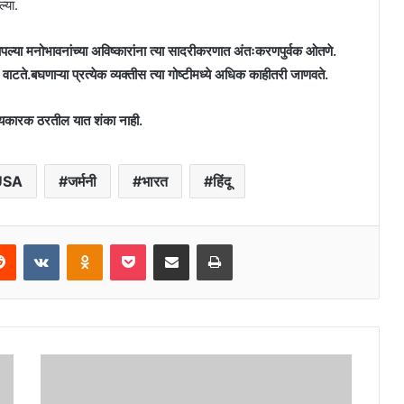
्या.
पल्या मनोभावनांच्या अविष्कारांना त्या सादरीकरणात अंतःकरणपुर्वक ओतणे.
टते.बघणाऱ्या प्रत्येक व्यक्तीस त्या गोष्टीमध्ये अधिक काहीतरी जाणवते.
य्यकारक ठरतील यात शंका नाही.
USA
जर्मनी
भारत
हिंदू
erest
Reddit
VKontakte
Odnoklassniki
Pocket
Share via Email
Print