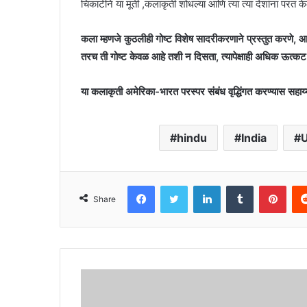
चिकाटीने या मूर्ती ,कलाकृती शोधल्या आणि त्या त्या देशांना परत केल
कला म्हणजे कुठलीही गोष्ट विशेष सादरीकरणाने प्रस्तुत करणे, आ
तरच ती गोष्ट केवळ आहे तशी न दिसता, त्यापेक्षाही अधिक ऊत्कट वा
या कलाकृती अमेरिका-भारत परस्पर संबंध वृद्धिंगत करण्यास सहा
hindu
India
Facebook
Twitter
LinkedIn
Tumblr
Pint
Share