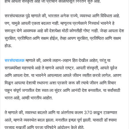
हीच आपली संस्कृती आहे जी प्राचीन काळापासून निरंतन सुरु आहे.
सरसंघचालक पुढे म्हणाले की, भारतात अनेक राज्ये, व्यवस्था आणि विविधता आहे.
पण, यामुळे आपली एकता बदलत नाही. म्हणूनच प्रत्येकाने निस्वार्थ भावनेने हे
समजून घेणे आवश्यक आहे की देशापेक्षा मोठी कोणतीही गोष्ट नाही. जेव्हा आपला देश
सुरक्षित, प्रतिष्ठित आणि सक्षम होईल, तेव्हा आपण सुरक्षित, प्रतिष्ठित आणि सक्षम
होऊ.
सरसंघचालक
म्हणाले की, आमचे लहान-लहान हित देखील आहेत, परंतु या
सगळ्यांपेक्षा महत्त्वाचे आहे ते म्हणजे आपले राष्ट्र. आपली संस्कृती, आपले पूर्वज
आणि आपला देश. या भावनेने आपल्याला आपले जीवन व्यतीत करावे लागेल. आपण
मिळून आपल्या देशाची स्थापना अशा प्रकारे करू की त्याचे जीवन आणि विचार
पाहून संपूर्ण जगातील देश स्वतःला सुंदर आणि आनंदी देश बनवतील. या सर्वांसाठी
भारत आहे, आम्ही भारतीय आहोत.
ते म्हणाले की, व्यवस्था बदलते आणि या अंतर्गतच कलम 370 काढून टाकण्यात
आले, म्हणजे व्यवस्थेत बदल झाला. मनातील इच्छा पूर्ण झाली. यासाठी डॉ श्यामा
प्रसाद मुखर्जी आणि प्रजा परिषदेने आंदोलन केले होते.