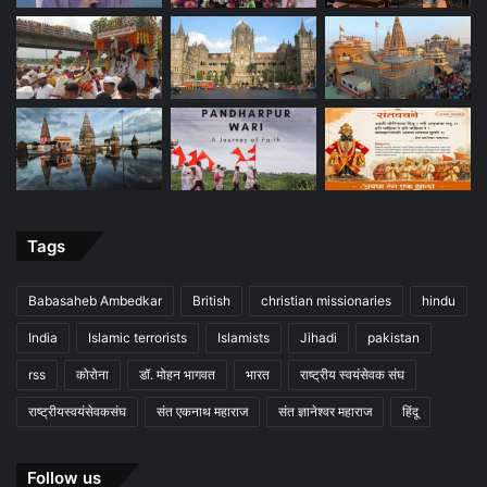
Tags
Babasaheb Ambedkar
British
christian missionaries
hindu
India
Islamic terrorists
Islamists
Jihadi
pakistan
rss
कोरोना
डॉ. मोहन भागवत
भारत
राष्ट्रीय स्वयंसेवक संघ
राष्ट्रीयस्वयंसेवकसंघ
संत एकनाथ महाराज
संत ज्ञानेश्वर महाराज
हिंदू
Follow us