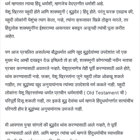
धर्म म्हणतात त्याचा हिंदू धर्माशी, म्हणजेच वेदप्रणीत धर्माशी आहे.
येशू ख्रिस्त यहुदी होते आणि शाक्यमुनी ( बुद्धदेव ) हिंदू होते. परंतु फरक एवढाच की,
यहुदी लोकांनी येशुंचा त्याग केला, नव्हे, त्यांना क्रूसावर खिळे ठोकून मारले, तर
हिंदुलोक शाक्यमुनींना ईश्वराच्या आसनावर बसवून अजूनही त्यांची पूजा करीत
आहेत.
पण आज प्रचलित असलेल्या बौद्धधर्मात आणि खुद्द बुद्धदेवांच्या उपदेशांत जो एक
मुख्य भेद आम्ही दाखवून देऊ इच्छितो तो हा की, शाक्यमुनी कोणत्याही नवीन मताचा
प्रचार करण्यासाठी अवतरले नव्हते. येशूप्रमाणेच तेही पूर्ती करण्यासाठी आले होते,
ध्वंस करण्यासाठी नव्हे. फक्त, येशू ख्रिस्तांना जुने यहुदी लोक ओळखू शकले
नाहीत, तर बुद्धांच्या खुद्द अनुयायांनाच त्यांच्या उपदेशाचे मर्म कळले नाही. यहुदी
लोकांना येशू ख्रिस्तांच्या धर्मात प्राचीन धर्ममतांची ( Old Testament ची )
परिपूर्ती दिसू शकली नाही, तर इकडे बुद्ध देवांचा धर्म म्हणजे हिंदुधर्मान्तर्गत सत्यांचीच
परिणती होय हे बुद्धांच्या अनुयायांनाच उमजले नाही.
मी आपणास पुन्हा सांगतो की बुद्धदेव ध्वंस करण्यासाठी आले नव्हते, ते पूर्ती
करण्यासाठी आले होते. आणि म्हणून त्यांचा धर्म म्हणजे हिंदुधर्माचीच स्वाभाविक