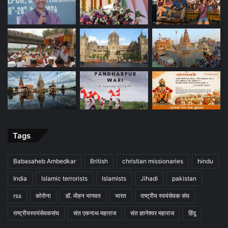
Tags
Babasaheb Ambedkar
British
christian missionaries
hindu
India
Islamic terrorists
Islamists
Jihadi
pakistan
rss
कोरोना
डॉ. मोहन भागवत
भारत
राष्ट्रीय स्वयंसेवक संघ
राष्ट्रीयस्वयंसेवकसंघ
संत एकनाथ महाराज
संत ज्ञानेश्वर महाराज
हिंदू