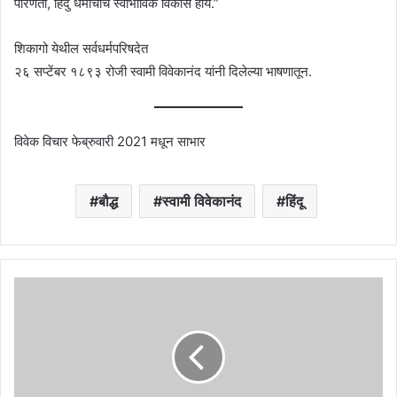
परिणती, हिंदु धर्माचाच स्वाभाविक विकास होय.”
शिकागो येथील सर्वधर्मपरिषदेत
२६ सप्टेंबर १८९३ रोजी स्वामी विवेकानंद यांनी दिलेल्या भाषणातून.
विवेक विचार फेब्रुवारी 2021 मधून साभार
बौद्ध
स्वामी विवेकानंद
हिंदू