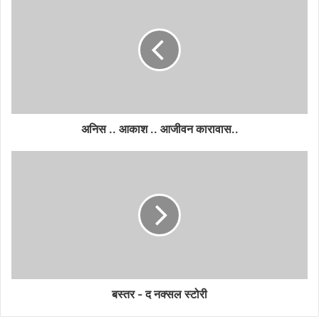
अनिस .. आकाश .. आजीवन कारावास..
बस्तर - द नक्सल स्टोरी