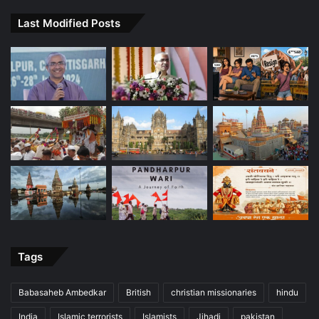
Last Modified Posts
Tags
Babasaheb Ambedkar
British
christian missionaries
hindu
India
Islamic terrorists
Islamists
Jihadi
pakistan