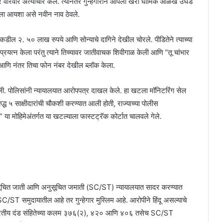
्यावर वारंवार अत्याचार केले. त्यानंतर गुन्हेगाराने आपली खरी धार्मिक ओळख उघड
तिला आयशा असे नवीन नाव ठेवले.
्याकडील २. ५० लाख रुपये आणि सोन्याचे दागिने देखील चोरले. पीडितेने त्याच्या
 प्रयत्न केला परंतु त्याने तिच्यावर जातीवाचक शिवीगाळ केली आणि “तू चांभार
 आणि नंतर तिचा फोन नंबर देखील ब्लॉक केला.
. पोलिसांनी न्यायालयात आरोपपत्र दाखल केले. हा खटला मॉनिटरिंग सेल
ुद्ध ५ साक्षीदारांची चौकशी करण्यात आली होती, राज्याच्या पोलीस
” या मोहिमेअंतर्गत या खटल्याला फास्टट्रॅक कोर्टात चालवले गेले.
नुसूचित जाती आणि अनुसूचित जमाती (SC/ST) न्यायालयात सादर करण्यात
/ST समुदायातील आहे तर गुन्हेगार मुस्लिम आहे. आरोपीने हिंदू असल्याचे
 “भारतीय दंड संहितेच्या कलम ३७६(२), ४२० आणि ४०६ तसेच SC/ST