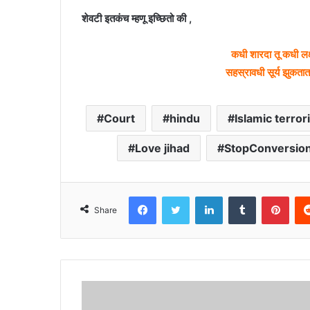
शेवटी इतकंच म्हणू इच्छितो की ,
कधी शारदा तू कधी लक्ष
सहस्रावधी सूर्य झुकतात
Court
hindu
Islamic terror
Love jihad
StopConversio
Facebook
Twitter
LinkedIn
Tumblr
Pint
Share