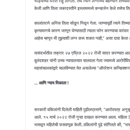
भाड्याच्या घरात राहू लागला. तेथे त्याने लग्नाच्या बहाण्याने तिच
केली आणि तिला जबरदस्तीने इस्लाममध्ये कन्व्हर्जन केले तसेच 
कालांतराने अनिस तिला सोडून निघून गेला. जाण्यापूर्वी त्याने तिच
कृत्यामागचे कारण जाणून घेण्यासाठी त्याला फोन करण्याचा वारंवार
आहेस म्हणून मी तुझ्याशी लग्न करू शकत नाही,” असा दावा केला
यासंदर्भातील तक्रार २७ एप्रिल २०२२ रोजी सादर करण्यात आली
बुलंदशहर यांनी उच्च न्यायालयात चालवला गेला ज्यामध्ये आरोपींविर
महासंचालकांद्वारे चालविण्यात येत असलेल्या “ऑपरेशन कन्व्हिक्शन
… आणि न्याय मिळाला !
सरकारी वकिलांनी दिलेली माहिती पुढीलप्रमाणे, “आरोपपत्र अ
आले. १५ मार्च २०२२ रोजी गुन्हा दाखल करण्यात आला. महिला SC
भासवून महिलेची फसवणूक केली..वकिलांनी पुढे सांगितले की,