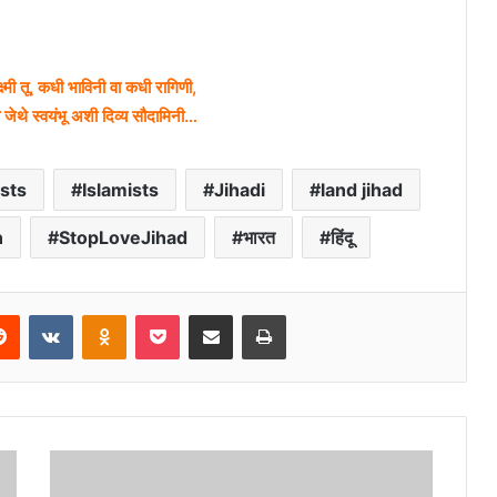
्मी तू, कधी भाविनी वा कधी रागिणी,
 जेथे स्वयंभू अशी दिव्य सौदामिनी…
ists
Islamists
Jihadi
land jihad
n
StopLoveJihad
भारत
हिंदू
erest
Reddit
VKontakte
Odnoklassniki
Pocket
Share via Email
Print