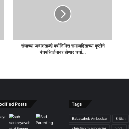
संघाच्या जन्मशताब्दी वर्षानिमित्त समाजहिताच्या दृष्टीने
पंचपरिवर्तनावर होणार चर्चा…
odified Posts
Tags
Babasaheb Ambedkar
British
christian missionaries
hindu