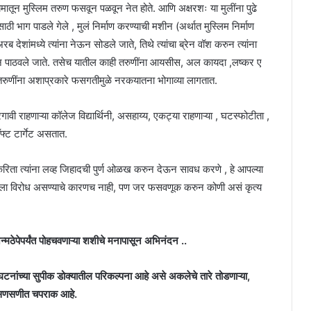
यमातून मुस्लिम तरुण फसवून पळवून नेत होते. आणि अक्षरशः या मुलींना पुढे
ठी भाग पाडले गेले , मुलं निर्माण करण्याची मशीन (अर्थात मुस्लिम निर्माण
 देशांमध्ये त्यांना नेऊन सोडले जाते, तिथे त्यांचा ब्रेन वॉश करुन त्यांना
्हणून पाठवले जाते. तसेच यातील काही तरुणींना आयसीस, अल कायदा ,लष्कर ए
या तरुणींना अशाप्रकारे फसगतीमुळे नरकयातना भोगाव्या लागतात.
गावी राहणाऱ्या कॉलेज विद्यार्थिनी, असहाय्य, एकट्या राहणाऱ्या , घटस्फोटीता ,
ॉफ्ट टार्गेट असतात.
करिता त्यांना लव्ह जिहादची पुर्ण ओळख करुन देऊन सावध करणे , हे आपल्या
ल.प्रेमाला विरोध असण्याचे कारणच नाही, पण जर फसवणूक करुन कोणी असं कृत्य
जन्मठेपेपर्यंत पोहचवणाऱ्या शशीचे मनापासून अभिनंदन ..
 संघटनांच्या सुपीक डोक्यातील परिकल्पना आहे असे अकलेचे तारे तोडणाऱ्या,
ेली सणसणीत चपराक आहे.