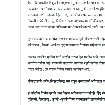
केले. केरळमधील हिंदू आणि ख्रिश्चन मुलींना लव्ह जिहादच्या माध्
नरकयातनाच भोगाव्या लागल्या आहेत. अनेक मुलींना तर वेश्यावृत्तिसा
करण्याची मशीन म्हणता येईल) म्हणूनच त्यांचा वापर केला जातोय .अरब
जिहादी अतिरेकी बनवून सिरियासारख्या देशांमध्ये मानवी बॉम्ब म
तैयबा अशा संघटनांच्या अतिरेक्यांच्या भोगासाठी वापरले जाते . 
नुकत्याच यौवनात पदार्पण करणाऱ्या अल्लड मुली, शिक्षणासाठी बाहेर
परितक्त्या , विधवा , आर्थिक दृष्ट्या कमजोर निराधार महिला या स
अल्लड वयातील मुलींना यांची जाणीव करून देणे गरजेचे आहे. त्या
सर्वांचेच कर्तव्य आहे. त्यासाठी सातत्याने कार्यरत रहावे लागे
करत असेल , तर त्याला वेळीच रोखणे आवश्यक आहे.
धीरोदात्तपणे धर्मांध,जिहादाविरुद्ध उभे राहून क्रूरकर्मा अनिसला 
हा कोर्टाचा निर्णय म्हणजे लव्ह जिहाद अस्तित्वातच नाही ही, हिंदू
पुरोगामी, लिब्रान्डु , तुकडे -तुकडे गँगला न्यायालयाने लागवल