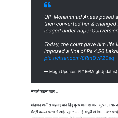
UP: Mohammad Anees posed as A
then converted her & changed 
lodged under Rape-Conversion
Today, the court gave him life i
imposed a fine of Rs 4.56 Lakh
pic.twitter.com/8RmDvP20sq
— Megh Updates 🚨™ (@MeghUpdates
नेमकी घटना काय ..
मोहम्मद अनीस अहमद याने हिंदू पुरुष आकाश असा मुखवटा धारण 
मैत्री करून फसवले आहे. सुमारे ८ महिन्यांपूर्वी तो तिला उत्तर