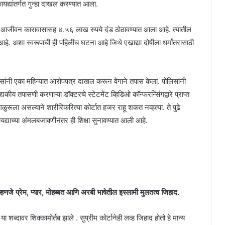
ायद्यांतर्गत गुन्हा दाखल करण्यात आला.
ा आजीवन कारावासासह ४.५६ लाख रुपये दंड ठोठावण्यात आला आहे. त्यातील
हे. अशा स्वरूपाची ही पहिलीच घटना आहे जिथे एखाद्या दोषीला धर्मांतरासाठी
लिसांनी एका महिन्यात आरोपपत्र दाखल करून वेगाने तपास केला. पोलिसांनी
यकीय तपासणी करणाऱ्या डॉक्टरचे स्टेटमेंट व्हिडिओ कॉन्फरन्सिंगद्वारे प्राप्त
ळुरूला असल्याने शारीरिकरित्या कोर्टात हजर राहू शकत नव्हत्या. ते पुढे
कायद्याच्या अंमलबजावणीनंतर ही शिक्षा सुनावण्यात आली आहे.
म्हणजे प्रेम, प्यार, मोहब्बत आणि अरबी भाषेतील इस्लामी मुलतत्व जिहाद.
या शब्दावर शिक्कामोर्तब झाले . सुप्रीम कोर्टानेही लव्ह जिहाद होतो हे मान्य