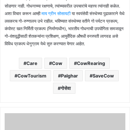
सोडणार नाही. गोधनाच्या रक्षणाचे, त्यांच्यावरील उपचारांचे महत्त्व त्यांनाही कळेल.
अशा विचार करून आम्ही
माय ग्रीन सोसायटी
या स्वयंसेवी संस्थेच्या पुढाकाराने येथे
लवकरच गो-रुग्णालय उभे राहील. भविष्यात संस्थेच्या वतीने गो पर्यटन प्रकल्प,
कंपोस्ट खत निर्मिती प्रकल्प (निर्माणाधीन), भारतीय गोधनाची उपयोगिता समजावून
गो-वंशवृद्धीसाठी शेतकऱ्यांना प्रशिक्षण, आयुर्वेदिक औषधी वनस्पती लागवड असे
विविध प्रकल्प धेनुग्राम येथे सुरु करण्यात येणार आहेत.
Care
Cow
CowRearing
CowTourism
Palghar
SaveCow
गोसेवा