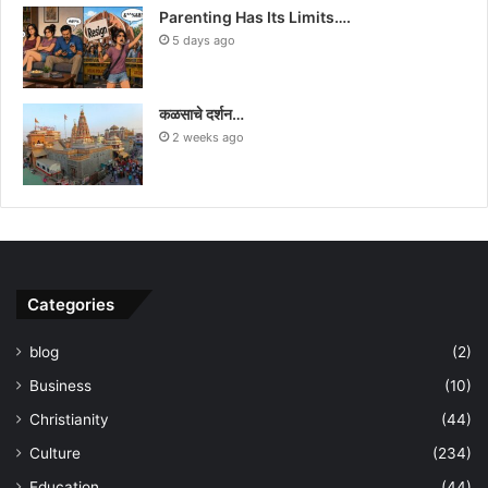
Parenting Has Its Limits….
5 days ago
कळसाचे दर्शन…
2 weeks ago
Categories
blog
(2)
Business
(10)
Christianity
(44)
Culture
(234)
Education
(44)