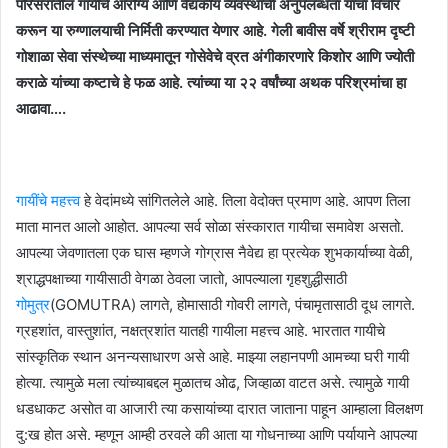
परिसरातील गायींचे आरोग्य आणि वैद्यकीय व्यवस्थांची अनुपलब्धता यांचा विचार
करून या रुग्णालयाची निर्मिती करण्यात येणार आहे. गेली बावीस वर्षे श्रीराम दृष्टी
गोशाळा सेवा संस्थेच्या माध्यमातून गोसेवेचे व्रत अंगीकारणारे किशोर आणि ज्योती
कराळे यांच्या कष्टाचे हे फळ आहे. त्यांच्या या २२ वर्षांच्या अथक परिश्रमांचा हा
आढावा….
गायींचे महत्त्व
हे वेदांमध्ये सांगितलेले आहे. तिला वेदोक्त प्रमाण आहे. आपण तिला
माता मानत आलो आहोत. आपल्या सर्व सोळा संस्कारात गायीचा समावेश असतो.
आपल्या जेवणातला एक घास म्हणजे गोग्रास नैवेद्य हा प्रत्येक शुभकार्याच्या वेळी,
श्राद्धपक्षाच्या गायीसाठी वेगळा ठेवला जातो, आपल्याला गृहशुद्धीसाठी
गोमुत्र
(GOMUTRA) लागते, होमासाठी गोवरी लागते, पंचामृतासाठी दूध लागते.
ग्रहशांत, वास्तुशांत, नक्षत्रशांत यातही गायीला महत्त्व आहे. भारतात गायीचे
सांस्कृतिक स्थान अनन्यसाधारण असे आहे. माझ्या लहानपणी आमच्या घरी गायी
होत्या. त्यामुळे मला त्यांच्याबद्दल मुळातच ओढ, जिव्हाळा वाटत असे. त्यामुळे गायी
धडधाकट असोत वा आजारी त्या कसायांच्या दारात जाताना पाहून आम्हाला विलक्षण
दु:ख होत असे. म्हणून आम्ही ठरवले की आता या गोधनाच्या आणि पर्यायाने आपल्या