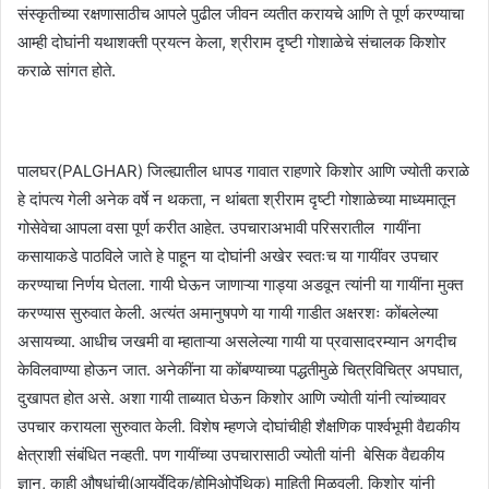
संस्कृतीच्या रक्षणासाठीच आपले पुढील जीवन व्यतीत करायचे आणि ते पूर्ण करण्याचा
आम्ही दोघांनी यथाशक्ती प्रयत्न केला, श्रीराम दृष्टी गोशाळेचे संचालक किशोर
कराळे सांगत होते.
पालघर(PALGHAR) जिल्ह्यातील धापड गावात राहणारे किशोर आणि ज्योती कराळे
हे दांपत्य गेली अनेक वर्षे न थकता, न थांबता श्रीराम दृष्टी गोशाळेच्या माध्यमातून
गोसेवेचा आपला वसा पूर्ण करीत आहेत. उपचाराअभावी परिसरातील गायींना
कसायाकडे पाठविले जाते हे पाहून या दोघांनी अखेर स्वतःच या गायींवर उपचार
करण्याचा निर्णय घेतला. गायी घेऊन जाणाऱ्या गाड्या अडवून त्यांनी या गायींना मुक्त
करण्यास सुरुवात केली. अत्यंत अमानुषपणे या गायी गाडीत अक्षरशः कोंबलेल्या
असायच्या. आधीच जखमी वा म्हाताऱ्या असलेल्या गायी या प्रवासादरम्यान अगदीच
केविलवाण्या होऊन जात. अनेकींना या कोंबण्याच्या पद्धतीमुळे चित्रविचित्र अपघात,
दुखापत होत असे. अशा गायी ताब्यात घेऊन किशोर आणि ज्योती यांनी त्यांच्यावर
उपचार करायला सुरुवात केली. विशेष म्हणजे दोघांचीही शैक्षणिक पार्श्वभूमी वैद्यकीय
क्षेत्राशी संबंधित नव्हती. पण गायींच्या उपचारासाठी ज्योती यांनी बेसिक वैद्यकीय
ज्ञान, काही औषधांची(आयुर्वेदिक/होमिओपॅथिक) माहिती मिळवली, किशोर यांनी