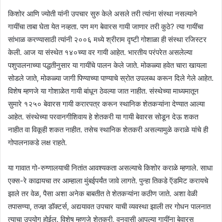
किशोर आणि ज्योती यांनी उपचार सुरु केले असले तरी त्यांना संस्था नसल्याने
गायींचा ताबा घेता येत नव्हता. पण मग बेवारस गायी जाणार तरी कुठे? त्या गायींचा
सांभाळ करण्यासाठी त्यांनी २००६ मध्ये श्रीराम दृष्टी गोशाळा ही संस्था रजिस्टर
केली. आज या संस्थेत १४०च्या वर गायी आहेत. भारतीय परंपरेत असलेल्या
पशुपालनाच्या पद्धतीनुसार या गायींचे पालन केले जाते. मोकळ्या हवेत चारा खायला
सोडले जाते, मोकळ्या जागी पिण्याच्या पाण्याचे स्रोत उपलब्ध करून दिले गेले आहेत.
विशेष म्हणजे या गोशाळेत गायी बांधून ठेवल्या जात नाहीत. संस्थेच्या माध्यमातून
सुमारे १२५० बेवारस गायी करारपत्र करून स्थानिक शेतकऱ्यांना देण्यात आल्या
आहेत. संस्थेच्या परवानगीशिवाय हे शेतकरी या गायी बेवारस सोडून देऊ शकत
नाहीत वा विकूही शकत नाहीत. तसेच स्थानिक शेतकरी असल्यामुळे कराळे यांचे ही
गोपालनाकडे लक्ष राहते.
या गावात गो-रुग्णालयाची नितांत आवश्यकता असल्याचे किशोर कराळे म्हणाले. साधा
एक्स-रे काढायचा तर आम्हाला मुंबईपर्यंत जावे लागते. पुन्हा तिकडे ऍडमिट करायचे
झाले तर वेळ, पैसा अशा अनेक बाबतीत ते शेतकऱ्यांना कठीण जाते. अशा वेळी
तपासण्या, तज्ज्ञ डॉक्टर्स, अद्ययावत उपचार याची व्यवस्था झाली तर गोधन पालनात
त्याचा उपयोग होईल. विशेष म्हणजे शेतकरी, वनवासी आपल्या गायींना बेवारस