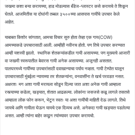
जखमा कशा बऱ्या करायच्या, हाड मोडल्यास बँडेज-प्लास्टर कसे करायचे ते शिकून
घेतले. आजमितीस या दोघांनी तब्बल ३५००च्या आसपास गायींचे उपचार केले
आहेत.
याबाबत किशोर सांगतात, आमचा विचार सुरु होता तेव्हा एक गाय(COW)
आमच्याकडे उपचारासाठी आली. आम्हीही नवीनच होतो. पण तिचे उपचार करण्यात
आम्ही यशस्वी झालो. स्थानिक शेतकऱ्यांकडील गायी असायच्या. पण मुख्यत्वे आजारी
वा जखमी स्वरूपातील बेवारस गायी अनेक असायच्या. अजूनही असतात.
पालघरमध्ये गायींच्या उपचारांसाठी दवाखान्याचा पर्याय नव्हता. गायी टेम्पोत घालून
उपचारासाठी मुंबईला न्यायच्या तर शेतकऱ्यांना, वनवासींना ते खर्च परवडत नसत.
अक्षरशः मग अशा गायी मरायला सोडून दिल्या जात अशा अनेक गायी आम्हाला
रस्त्याच्या कडेला, खड्यात, शेतात आढळल्या. लोकांना जसजसे कळू लागले तसतसे
आम्हाला लोक फोन करून, भेटून स्वतः या अशा गायींची माहिती देऊ लागले. तिथे
जायचे आणि गायीला घेऊन यायचे एक दिव्यच असे. अनेकदा गायी खड्यात पडलेल्या
असत. आम्ही त्यांना बाहेर काढून त्यांच्यावर उपचार करायचो.