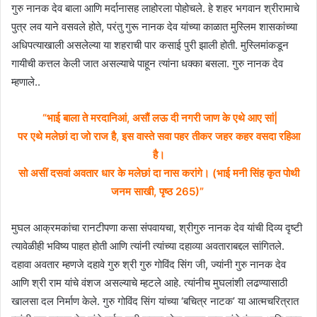
गुरु नानक देव बाला आणि मर्दानासह लाहोरला पोहोचले. हे शहर भगवान श्रीरामाचे
पुत्र लव याने वसवले होते, परंतु गुरू नानक देव यांच्या काळात मुस्लिम शासकांच्या
अधिपत्याखाली असलेल्या या शहराची पार कसाई पुरी झाली होती. मुस्लिमांकडून
गायीची कत्तल केली जात असल्याचे पाहून त्यांना धक्का बसला. गुरु नानक देव
म्हणाले..
“भाई बाला ते मरदानिआं, असौं लऊ दी नगरी जाण के एथे आए सां|
पर एथे मलेछां दा जो राज है, इस वास्ते सवा पहर तीकर जहर कहर वसदा रहिआ
है।
सो असीं दसवां अवतार धार के मलेछां दा नास करांगे। (भाई मनी सिंह कृत पोथी
जनम साखी, पृष्ठ 265)”
मुघल आक्रमकांचा रानटीपणा कसा संपवायचा, श्रीगुरु नानक देव यांची दिव्य दृष्टी
त्यावेळीही भविष्य पाहत होती आणि त्यांनी त्यांच्या दहाव्या अवताराबद्दल सांगितले.
दहावा अवतार म्हणजे दहावे गुरु श्री गुरु गोविंद सिंग जी, ज्यांनी गुरु नानक देव
आणि श्री राम यांचे वंशज असल्याचे म्हटले आहे. त्यांनीच मुघलांशी लढण्यासाठी
खालसा दल निर्माण केले. गुरु गोविंद सिंग यांच्या ‘बचित्र नाटक’ या आत्मचरित्रात