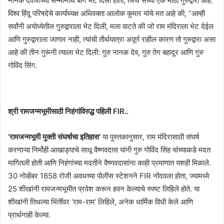
नानक देवजींच्या सन्मानार्थ बाग भेट दिली होती, जिथे सध्या एक मोठा गुरुद्वारा आहे.
विश्व हिंदू परिषदेचे कार्याध्यक्ष अधिवक्ता आलोक कुमार यांचे मत आहे की, “आम्ही
सर्वांनी अयोध्येतील गुरुद्वाराला भेट दिली, मला वाटते की जो राम मंदिराला भेट देईल
आणि गुरुद्वाराला जाणार नाही, त्यांची तीर्थयात्रा अपूर्ण राहील कारण तो गुरुद्वारा असा
आहे की तीन गुरूंनी त्याला भेट दिली: गुरु नानक देव, गुरु तेग बहादूर आणि गुरु
गोविंद सिंग.
श्री रामजन्मभूमीसाठी निहंगांविरुद्ध पहिली FIR..
‘रामजन्मभूमी मुक्ती संघर्षाचा इतिहास’
या पुस्तकानुसार, राम मंदिरासाठी संघर्ष
करणाऱ्या निर्मोही आखाड्याचे साधू वैष्णवदास यांनी गुरु गोविंद सिंह यांच्याकडे मदत
मागितली होती आणि निहंगांच्या मदतीने वैष्णवदासांना काही प्रमाणात यशही मिळाले.
30 नोव्हेंबर 1858 रोजी अवधच्या पोलीस स्टेशनने FIR नोंदवला होता, ज्यामध्ये
25 शीखांनी रामजन्मभूमीत प्रवेश करून हवन केल्याचे स्पष्ट लिहिले होते. या
शीखांनी तिथल्या भिंतींवर ‘राम-राम’ लिहिले, अनेक धार्मिक विधी केले आणि
प्रार्थनाही केल्या.