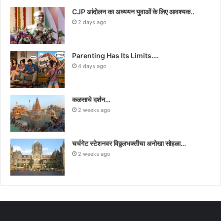
CJP आंदोलन का अध्ययन युवाओं के लिए आवश्यक..
2 days ago
Parenting Has Its Limits….
4 days ago
कळसाचे दर्शन…
2 weeks ago
चर्चगेट स्टेशनवर विठ्ठलभक्तीचा अनोखा सोहळा…
2 weeks ago