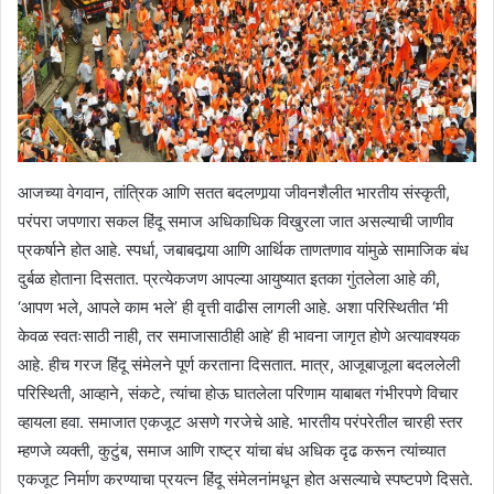
आजच्या वेगवान, तांत्रिक आणि सतत बदलणार्‍या जीवनशैलीत भारतीय संस्कृती,
परंपरा जपणारा सकल हिंदू समाज अधिकाधिक विखुरला जात असल्याची जाणीव
प्रकर्षाने होत आहे. स्पर्धा, जबाबदार्‍या आणि आर्थिक ताणतणाव यांमुळे सामाजिक बंध
दुर्बळ होताना दिसतात. प्रत्येकजण आपल्या आयुष्यात इतका गुंतलेला आहे की,
‘आपण भले, आपले काम भले’ ही वृत्ती वाढीस लागली आहे. अशा परिस्थितीत ‘मी
केवळ स्वतःसाठी नाही, तर समाजासाठीही आहे’ ही भावना जागृत होणे अत्यावश्यक
आहे. हीच गरज हिंदू संमेलने पूर्ण करताना दिसतात. मात्र, आजूबाजूला बदललेली
परिस्थिती, आव्हाने, संकटे, त्यांचा होऊ घातलेला परिणाम याबाबत गंभीरपणे विचार
व्हायला हवा. समाजात एकजूट असणे गरजेचे आहे. भारतीय परंपरेतील चारही स्तर
म्हणजे व्यक्ती, कुटुंब, समाज आणि राष्ट्र यांचा बंध अधिक दृढ करून त्यांच्यात
एकजूट निर्माण करण्याचा प्रयत्न हिंदू संमेलनांमधून होत असल्याचे स्पष्टपणे दिसते.