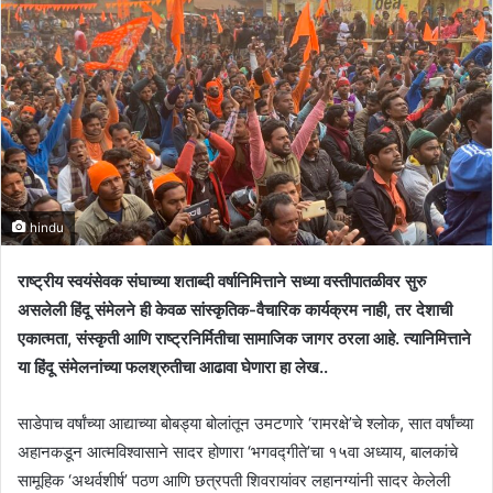
hindu
राष्ट्रीय स्वयंसेवक संघाच्या शताब्दी वर्षानिमित्ताने सध्या वस्तीपातळीवर सुरु
असलेली हिंदू संमेलने ही केवळ सांस्कृतिक-वैचारिक कार्यक्रम नाही, तर देशाची
एकात्मता, संस्कृती आणि राष्ट्रनिर्मितीचा सामाजिक जागर ठरला आहे. त्यानिमित्ताने
या हिंदू संमेलनांच्या फलश्रुतीचा आढावा घेणारा हा लेख..
साडेपाच वर्षांच्या आद्याच्या बोबड्या बोलांतून उमटणारे ‘रामरक्षे’चे श्लोक, सात वर्षांच्या
अहानकडून आत्मविश्वासाने सादर होणारा ‘भगवद्गीते’चा १५वा अध्याय, बालकांचे
सामूहिक ‘अथर्वशीर्ष’ पठण आणि छत्रपती शिवरायांवर लहानग्यांनी सादर केलेली