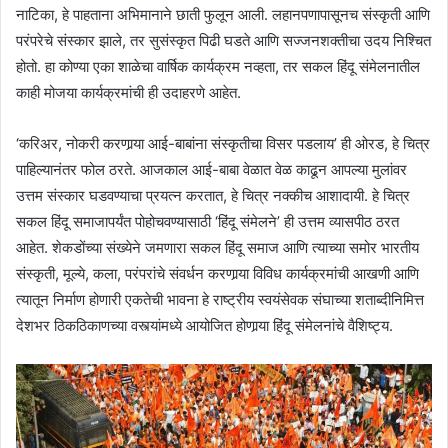
नाटिका, हे पाहताना अभिमानाने छाती फुलून आली. लहानपणापासूनच संस्कृती आणि
परंपरेचे संस्कार झाले, तर सुसंस्कृत पिढी घडते आणि सज्जनशक्तीचा उदय निश्चित
होतो. हा कोण्या एका शाळेचा वार्षिक कार्यक्रम नव्हता, तर सकल हिंदू संमेलनातील
काही मोजया कार्यक्रमांची ही उदाहरणे आहेत.
‘करिअर, नोकरी करणार्‍या आई-बाबांना संस्कृतीचा विसर पडलाय’ ही ओरड, हे चित्र
पाहिल्यानंतर फोल ठरते. आजकाल आई-बाबा वेळात वेळ काढून आपल्या मुलांवर
उत्तम संस्कार घडवण्याचा प्रयत्न करतात, हे चित्र नक्कीच आशादायी. हे चित्र
सकल हिंदू समाजापर्यंत पोहोचवण्यासाठी ‘हिंदू संमेलने’ ही उत्तम व्यासपीठ ठरत
आहेत. शेकडोंच्या संख्येने जमणारा सकल हिंदू समाज आणि त्याच्या समोर भारतीय
संस्कृती, मूल्ये, कला, परंपरांचे संवर्धन करणार्‍या विविध कार्यक्रमांची आखणी आणि
त्यातून निर्माण होणारी एकतेची भावना हे राष्ट्रीय स्वयंसेवक संघाच्या शताब्दीनिमित्त
देशभर ठिकठिकाणच्या वस्त्यांमध्ये आयोजित होणार्‍या हिंदू संमेलनांचे वैशिष्ट्य.