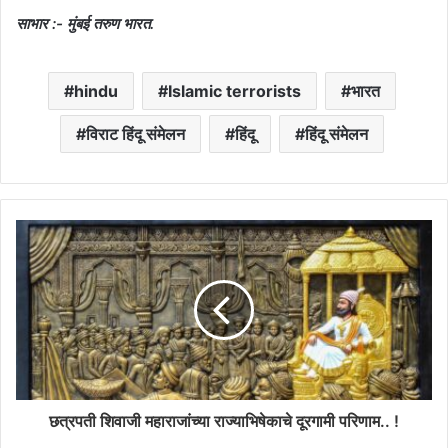
साभार :- मुंबई तरुण भारत.
hindu
Islamic terrorists
भारत
विराट हिंदू संमेलन
हिंदू
हिंदू संमेलन
छत्रपती शिवाजी महाराजांच्या राज्याभिषेकाचे दूरगामी परिणाम.. !