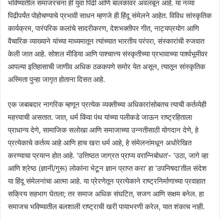
भविष्यातील समाजरचना ही युवा पिढी आणि बालकांवर अवलंबून आहे. या नव्या
पिढीपर्यंत पोहोचण्याचे प्रभावी साधन म्हणजे ही हिंदू संमेलने आहेत. विविध सांस्कृतिक
कार्यक्रम, पारंपरिक कलांचे सादरीकरण, देशभक्तीपर गीत, नाट्यप्रयोग आणि
वैचारिक व्याख्याने यांच्या माध्यमातून त्यांच्यात भारतीय परंपरा, संस्कारांची रुजवात
केली जात आहे. सोशल मीडिया आणि पाश्चात्त्य संस्कृतीच्या प्रभावाच्या पार्श्वभूमीवर
आपल्या इतिहासाची जाणीव अधिक ठळकपणे समोर येत असून, त्यातून सांस्कृतिक
अस्मिता पुन्हा जागृत होताना दिसत आहे.
एक जबाबदार नागरिक म्हणून प्रत्येक व्यक्तीच्या अधिकारांसोबतच त्याची कर्तव्येही
महत्त्वाची असतात. जात, धर्म किंवा पंथ यांच्या पलीकडे जाऊन राष्ट्रहिताला
प्राधान्य देणे, सामाजिक सलोखा आणि समाजाच्या उन्नतीसाठी योगदान देणे, हे
प्रत्येकाचे कर्तव्य आहे आणि हाच खरा धर्म आहे, हे संमेलनांमधून अधोरेखित
करण्याचा प्रयत्न होत आहे. ‘उत्तिष्ठत जाग्रत प्राप्य वरान्निबोधत’- ‘उठा, जागे व्हा
आणि श्रेष्ठ (ज्ञानी/गुरू) लोकांना भेटून ज्ञान प्राप्त करा’ हा ‘उपनिषदा’तील संदेश
या हिंदू संमेलनांचा आत्मा आहे. या प्रेरणेतून प्रत्येकाने राष्ट्रनिर्माणाच्या प्रवाहात
सक्रिय सहभाग घेतला; तर समाज अधिक संघटित, सजग आणि सक्षम बनेल. हा
समाजच भविष्यातील बलशाली राष्ट्राची खरी पायाभरणी करेल, यात शंकाच नाही.