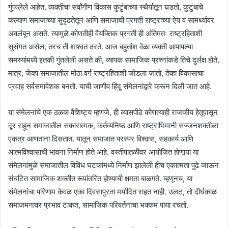
गुंफलेले आहेत. व्यक्तीचा सर्वांगीण विकास कुटुंबाच्या स्थैर्यातून घडतो, कुटुंबाचे
कल्याण समाजाच्या सुदृढतेतून आणि समाजाची प्रगती राष्ट्राच्या ऐय व सामर्थ्यावर
अवलंबून असते. त्यामुळे कोणतीही वैयक्तिक प्रगती ही अंतिमतः राष्ट्रहिताशी
सुसंगत असेल, तरच ती शाश्वत ठरते. आज बहुतांश वेळा व्यक्ती आपापल्या
समस्यांमध्ये इतकी गुंतलेली असते की, व्यापक सामाजिक प्रश्नांकडे तिचे दुर्लक्ष होते.
मात्र, जेव्हा समाजातील मोठा वर्ग राष्ट्रहिताशी जोडला जातो, तेव्हा विकासाचा
प्रवाह सर्वसमावेशक बनतो. याची जाणीव हिंदू संमेलनांद्वारे करून दिली जात आहे.
या संमेलनांचे एक ठळक वैशिष्ट्य म्हणजे, ही व्यासपीठे कोणत्याही राजकीय हेतूपासून
दूर राहून समाजातील सकारात्मक, कर्तव्यनिष्ठ आणि राष्ट्राभिमानी सज्जनशक्तीला
एकत्र आणताना दिसतात. यातून समाजात परस्पर विश्वास, सहकार्य आणि
आत्मविश्वासाची भावना निर्माण होते आहे. वस्तीपातळीवर आयोजित होणार्‍या या
संमेलनांमुळे समाजातील विविध घटकांमध्ये निर्माण झालेली हीच एकात्मता पुढे जाऊन
संघटित सामाजिक शक्तीत रूपांतरित होण्याची क्षमता बाळगते. म्हणूनच, या
संमेलनांचा परिणाम केवळ एका दिवसापुरता मर्यादित राहत नाही. उलट, तो दीर्घकाळ
समाजमनावर प्रभाव टाकत, सामाजिक परिवर्तनाचा भक्कम पाया रचतो.