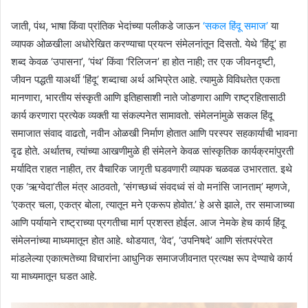
जाती, पंथ, भाषा किंवा प्रांतिक भेदांच्या पलीकडे जाऊन
‘सकल हिंदू समाज’
या
व्यापक ओळखीला अधोरेखित करण्याचा प्रयत्न संमेलनांतून दिसतो. येथे ‘हिंदू’ हा
शब्द केवळ ‘उपासना’, ‘पंथ’ किंवा ‘रिलिजन’ हा होत नाही; तर एक जीवनदृष्टी,
जीवन पद्धती याअर्थी ‘हिंदू’ शब्दाचा अर्थ अभिप्रेत आहे. त्यामुळे विविधतेत एकता
मानणारा, भारतीय संस्कृती आणि इतिहासाशी नाते जोडणारा आणि राष्ट्रहितासाठी
कार्य करणारा प्रत्येक व्यक्ती या संकल्पनेत सामावतो. संमेलनांमुळे सकल हिंदू
समाजात संवाद वाढतो, नवीन ओळखी निर्माण होतात आणि परस्पर सहकार्याची भावना
दृढ होते. अर्थातच, त्यांच्या आखणीमुळे ही संमेलने केवळ सांस्कृतिक कार्यक्रमांपुरती
मर्यादित राहत नाहीत, तर वैचारिक जागृती घडवणारी व्यापक चळवळ उभारतात. इथे
एक ‘ऋग्वेदा’तील मंत्र आठवतो, ‘संगच्छध्वं संवदध्वं सं वो मनांसि जानताम्’ म्हणजे,
‘एकत्र चला, एकत्र बोला, त्यातून मने एकरूप होवोत.’ हे असे झाले, तर समाजाच्या
आणि पर्यायाने राष्ट्राच्या प्रगतीचा मार्ग प्रशस्त होईल. आज नेमके हेच कार्य हिंदू
संमेलनांच्या माध्यमातून होत आहे. थोडयात, ‘वेद’, ‘उपनिषदे’ आणि संतपरंपरेत
मांडलेल्या एकात्मतेच्या विचारांना आधुनिक समाजजीवनात प्रत्यक्ष रूप देण्याचे कार्य
या माध्यमातून घडत आहे.