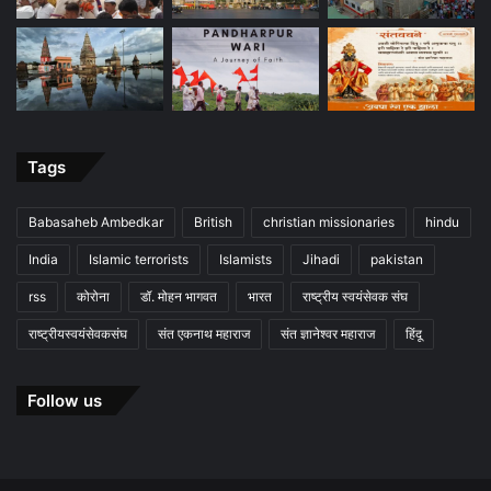
Tags
Babasaheb Ambedkar
British
christian missionaries
hindu
India
Islamic terrorists
Islamists
Jihadi
pakistan
rss
कोरोना
डॉ. मोहन भागवत
भारत
राष्ट्रीय स्वयंसेवक संघ
राष्ट्रीयस्वयंसेवकसंघ
संत एकनाथ महाराज
संत ज्ञानेश्वर महाराज
हिंदू
Follow us