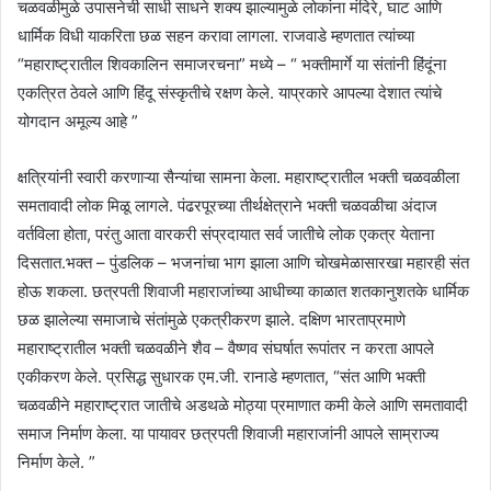
चळवळीमुळे उपासनेची साधी साधने शक्य झाल्यामुळे लोकांना मंदिरे, घाट आणि
धार्मिक विधी याकरिता छळ सहन करावा लागला. राजवाडे म्हणतात त्यांच्या
“महाराष्ट्रातील शिवकालिन समाजरचना” मध्ये – “ भक्तीमार्गे या संतांनी हिंदूंना
एकत्रित ठेवले आणि हिंदू संस्कृतीचे रक्षण केले. याप्रकारे आपल्या देशात त्यांचे
योगदान अमूल्य आहे ”
क्षत्रियांनी स्वारी करणाऱ्या सैन्यांचा सामना केला. महाराष्ट्रातील भक्ती चळवळीला
समतावादी लोक मिळू लागले. पंढरपूरच्या तीर्थक्षेत्राने भक्ती चळवळीचा अंदाज
वर्तविला होता, परंतु आता वारकरी संप्रदायात सर्व जातीचे लोक एकत्र येताना
दिसतात.भक्त – पुंडलिक – भजनांचा भाग झाला आणि चोखमेळासारखा महारही संत
होऊ शकला. छत्रपती शिवाजी महाराजांच्या आधीच्या काळात शतकानुशतके धार्मिक
छळ झालेल्या समाजाचे संतांमुळे एकत्रीकरण झाले. दक्षिण भारताप्रमाणे
महाराष्ट्रातील भक्ती चळवळीने शैव – वैष्णव संघर्षात रूपांतर न करता आपले
एकीकरण केले. प्रसिद्ध सुधारक एम.जी. रानाडे म्हणतात, “संत आणि भक्ती
चळवळीने महाराष्ट्रात जातीचे अडथळे मोठ्या प्रमाणात कमी केले आणि समतावादी
समाज निर्माण केला. या पायावर छत्रपती शिवाजी महाराजांनी आपले साम्राज्य
निर्माण केले. ”