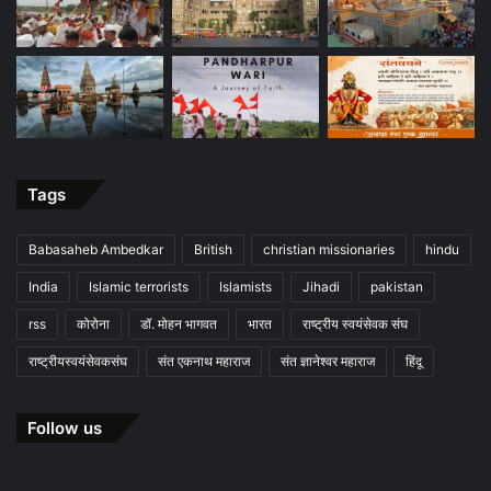
Tags
Babasaheb Ambedkar
British
christian missionaries
hindu
India
Islamic terrorists
Islamists
Jihadi
pakistan
rss
कोरोना
डॉ. मोहन भागवत
भारत
राष्ट्रीय स्वयंसेवक संघ
राष्ट्रीयस्वयंसेवकसंघ
संत एकनाथ महाराज
संत ज्ञानेश्वर महाराज
हिंदू
Follow us