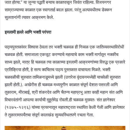
जात होत्या.” या जुन्या पद्धती बऱ्याच काळापासून जिवंत राहिल्या. विजयनगर
साम्राज्याच्या काळात एक स्वागतार्ह बदल झाला. परंतु अल्पावधीतच डेक्कन
सुलतानांनी त्यावर आक्रमण केले.
इस्लामी हल्ले आणि भक्ती परंपरा
पाठ्यपुस्तकांवर विश्वास ठेवला तर भक्ती चळवळ ही निव्वळ एक जातिव्यवस्थाविरोधी
चळवळ होती. समाजाला एकजूट करण्याचे महत्वाचे काम भक्ती मार्गातून नक्कीच
साध्य झाले, मात्र हि चळवळ त्या काळाच्या इस्लामी आक्रमणांच्या विरुद्ध एक प्रकारे
प्रतिक्रिया होती, हे सत्य क्वचितच पाठ्य पुस्तकात वाचायला मिळते. भक्ती
चळवळीची सुरुवात तामिळनाडूमध्ये झाली (उत्तरेस वृंदावनमध्येही याचवेळी सुरुवात
झाली होती.). अखेरीस ही चळवळ मध्ययुगीन काळात संपूर्ण देशात पसरली आणि
तुकाराम, मीराबाई, श्री शंकरदेव आणि चैतन्य महाप्रभु अशा काही महान संत आणि
विचारवंतांनी आपल्या कार्याची मुहूर्तमेढ रोवली.ही चळवळ मुख्यतः संत ज्ञानेश्वर
(१२७५-१२९६) यांच्या प्रयत्नातून महाराष्ट्रात स्थापित केली गेली आणि ज्ञानेश्वर
ते तुकारामापर्यंतचा संपूर्ण कालखंड सुव्यवस्थितपणे रचला गेला.