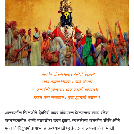
ज्ञानदेव रचिला पाया I रचिले देवालय
नामा तयाचा किंकार I केले विस्तार
जनार्दनी एकनाथ I ध्वज उभारी भागवत II
भजन करा सावकाश I तुका झालासे कळस II
अल्लाउद्दीन खिलजीने देवगिरी यादव यांचे पतन केल्यानंतर त्याच वेळेस
महाराष्ट्रातील भक्ती चळवळीचा उदय झाला. बदललेल्या राजकीय परिस्थितीने
मुक्तपणे हिंदू धर्माचा अभ्यास करण्यासाठी प्रचंड दबाव आणला होता. भक्ती