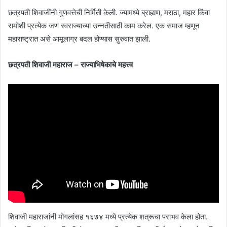
छत्रपती शिवाजींनी गुणवत्तेची निर्मिती केली. ज्यामध्ये ब्राह्मण, मराठा, महार किंवा
रामोशी प्रत्येक जण स्वराज्याच्या उन्नतीसाठी काम करेल. एक समाज म्हणून
महाराष्ट्रात असे आमूलाग्र बदल होण्यास सुरुवात झाली.
छत्रपती शिवाजी महाराज – राज्याभिषेकाचे महत्त्व
शिवाजी महाराजांनी मोगलांसह १६७४ मध्ये प्रत्येक शत्रूचा पराभव केला होता.