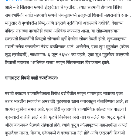
आले – हे सिंहासन म्हणजे इंद्रदेवता चे प्रतीक . त्यात सहभागी होणाऱ्या विविध
समारंभांपैकी सर्वात महत्त्वाचे म्हणजे पंचामृतामध्ये छत्रपती शिवाजी महाराजांचे स्नान.
यानुसार ते पृथ्वीवरील विष्णू आणि इंद्राचे प्रतिनिधी असल्याचे दर्शविते. देशाच्या
पवित्र नद्यांच्या पाण्यानेही त्यांचा अभिषेक करण्यात आला. या सोहळ्यादरम्यान
छत्रपती शिवाजींनी विष्णूची सोन्याची मूर्ती देखील सोबत ठेवली होती. तुळजापूरच्या
भवानी तसेच गणपतीला नैवेद्य चढविण्यात आले. अखेरीस, एका शुभ मुहूर्तावर (ज्येष्ठ
शुद्ध त्रयोदशी), साधारणतः ६ जून १६७४ च्या पहाटे, एका शुभ मुहूर्तावर छत्रपती
शिवाजी महाराज “अभिषेक राजा” म्हणून सिंहासनावर विराजमान झाले.
गागाभट्ट विषयी काही स्पष्टीकरणः
मराठी ब्राह्मण राज्याभिषेकाला विरोध दर्शवितील म्हणून गागाभट्ट नावाच्या एका
उत्तर भारतीय (म्हणजेच अमराठी) गृहस्थास खास बनारसहून बोलाविण्यात आले, हा
अत्यंत चुकीचा समज आहे. एका हिंदी ब्राह्मणाने राज्याभिषेक सोहळा पार पाडला !
क्रमवारी काहीही झाले नाही. मूळचे विश्वेश्वर असे नाव असलेले गागाभट्ट मूळचे
औरंगाबादजवळ पैठणचे रहिवासी होते. त्यांचे कुटुंब कोल्हापूरच्या महालक्ष्मीला आपले
कुलदैवत मानत. शिवाय, एकेकाळी ते दख्खनला गेले होते आणि छत्रपती शिवाजी