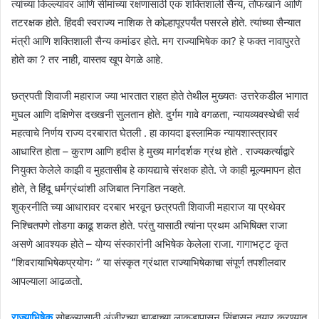
त्यांच्या किल्ल्यांवर आणि सीमांच्या रक्षणासाठी एक शक्तिशाली सैन्य, तोफखाने आणि
तटरक्षक होते. हिंदवी स्वराज्य नाशिक ते कोल्हापूरपर्यंत पसरले होते. त्यांच्या सैन्यात
मंत्री आणि शक्तिशाली सैन्य कमांडर होते. मग राज्याभिषेक का? हे फक्त नावापुरते
होते का ? तर नाही, वास्तव खूप वेगळे आहे.
छत्रपती शिवाजी महाराज ज्या भारतात राहत होते तेथील मुख्यतः उत्तरेकडील भागात
मुघल आणि दक्षिणेस दख्खनी सुलतान होते. दुर्गम गावे वगळता, न्यायव्यवस्थेची सर्व
महत्वाचे निर्णय राज्य दरबारात घेतली . हा कायदा इस्लामिक न्यायशास्त्रावर
आधारित होता – कुराण आणि हदीस हे मुख्य मार्गदर्शक ग्रंथ होते . राज्यकर्त्याद्वारे
नियुक्त केलेले काझी व मुहतासीब हे कायद्याचे संरक्षक होते. जे काही मूल्यमापन होत
होते, ते हिंदू धर्मग्रंथांशी अजिबात निगडित नव्हते.
शुक्रनीति च्या आधारावर दरबार भरवून छत्रपती शिवाजी महाराज या प्रथेवर
निश्चितपणे तोडगा काढू शकत होते. परंतु यासाठी त्यांना प्रथम अभिषिक्त राजा
असणे आवश्यक होते – योग्य संस्कारांनी अभिषेक केलेला राजा. गागाभट्ट कृत
“शिवरायाभिषेकप्रयोगः ” या संस्कृत ग्रंथात राज्याभिषेकाचा संपूर्ण तपशीलवार
आपल्याला आढळतो.
राज्याभिषेक
सोहळ्यासाठी अंजीरच्या झाडाच्या लाकडापासून सिंहासन तयार करण्यात