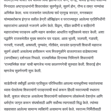
निनादात अष्टप्रधानांनी शिवरायांवर सुवर्णफुले, सुवर्ण होन, रौप्य व ताम्र नाण्यांचा
अभिषेक केला. भव्य राजसभेत जमलेल्या सर्व प्रमुख सरदार, मनसबदार
यांच्याबरोबरच इंग्रज वकील हेन्री ऑक्झिंडन व परराज्यातून आलेल्या प्रतिनिधींनी
महाराजांना आपापले नजराणे अर्पण केले. विद्वान, पंडित कवींनी व शाहिरांनी
महाराजांच्या पराक्रम आणि महान कार्यावर आधारित स्तुतिकाव्ये सादर केली. अशा
पद्धतीने राजसभेतील मुख्य समारंभ पार पडला. आता भूपती, जलपती, गडपती,
नरपती, गजपती, अश्वपती, पुण्यवंत, नीतीवंत, वरदवंत छत्रपती शिवाजी महाराज
सुवर्ण अंबारी असलेल्या हत्तीवरून भव्य मिरवणुकीने वाजतगाजत वाडेश्वराच्या
(जगदीश्वर) दर्शनाला निघाले. राज्याभिषेक दिनाच्या निमित्ताने शिवरायांनी
‘राज्याभिषेक शक’ याची म्हणजेच नव्या कालगणनेची सुरुवात केली. शिवराई होन
म्हणजेच सुवर्णनाणी सुरू केली.
साडेतीनशे वर्षांपूर्वी अत्यंत प्रतिकुल परिस्थितीत आपल्या मायभूमीच्या स्वातंत्र्याचा
ध्यास घेतलेल्या शिवरायांनी पराक्रमाची शर्थ करून हिंदवी स्वराज्याची स्थापना
केली. कुशल संघटक असलेल्या शिवरायांनी सर्वसामान्य लोकांमध्ये देशप्रेम आणि
धर्मप्रेम जागृत करून संघर्षासाठी आणि सर्वोच्च त्यागासाठी सिद्ध केले. त्यांच्या
सहवासात आलेल्या सामान्य व्यक्तिंनी असामान्य कार्य केले. स्वराज्य निर्मितीसाठी