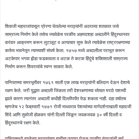
शिवाजी महाराजांपासून प्रेरणा घेतलेल्या मराठ्यांनी अठराव्या शतकात जसे
साम्राज्य निर्माण केले तसेच ज्यावेळेस परकीय अहमदशहा अब्दालीने हिंदुस्थानवर
वारंवार आक्रमण करून लुटालूट व अत्याचार सुरू केले त्यावेळेस राष्ट्ररक्षणाच्या
कर्तव्य भावनेतून त्याच्याशी संघर्ष केला. १७५७ मध्ये अब्दालीला पराभूत करून
अटकेपार भगवा झेंडा फडकावला व अटक ते कटक हिंदुंचे शक्तिशाली साम्राज्य
निर्माण करून शिवरायांचे स्वप्न साकार केले.
पानिपतच्या समरभूमीवर १७६१ साली एक लाख मराठ्यांनी बलिदान देऊन देशाचे
रक्षण केले. जरी युद्धात अब्दाली जिंकला तरी देशरक्षणाच्या ध्येयात मराठे यशस्वी
झाले कारण त्यानंतर अब्दाली कधीही दिल्लीपर्यंत येऊ शकला नाही. दहा वर्षातच
म्हणजेच १२ फेब्रुवारी १७७१ रोजी माधवराव पेशव्यांच्या मार्गदर्शनाखाली महादजी
शिंदे आणि तुकोजी होळकर यांनी दिल्ली जिंकून जवळजवळ ३० वर्षे दिल्ली व
हिंदुस्थानचे रक्षण केले.
पानिपतमध्ये झालेल्या मराठ्यांच्या हानीचा फायदा घेऊन परकीय इंग्रजांनी सर्व