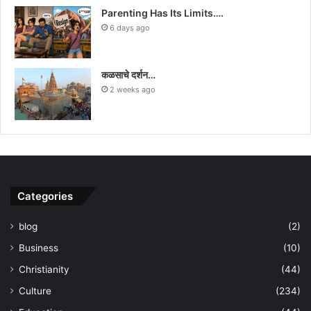
Parenting Has Its Limits….
6 days ago
कळसाचे दर्शन…
2 weeks ago
Categories
blog
(2)
Business
(10)
Christianity
(44)
Culture
(234)