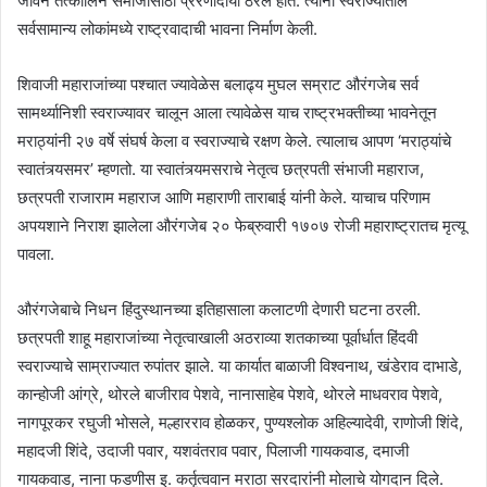
जीवन तत्कालिन समाजासाठी प्रेरणादायी ठरले होते. त्यांनी स्वराज्यातील
सर्वसामान्य लोकांमध्ये राष्ट्रवादाची भावना निर्माण केली.
शिवाजी महाराजांच्या पश्चात ज्यावेळेस बलाढ्य मुघल सम्राट औरंगजेब सर्व
सामर्थ्यानिशी स्वराज्यावर चालून आला त्यावेळेस याच राष्ट्रभक्तीच्या भावनेतून
मराठ्यांनी २७ वर्षे संघर्ष केला व स्वराज्याचे रक्षण केले. त्यालाच आपण ‘मराठ्यांचे
स्वातंत्र्यसमर’ म्हणतो. या स्वातंत्र्यमसराचे नेतृत्व छत्रपती संभाजी महाराज,
छत्रपती राजाराम महाराज आणि महाराणी ताराबाई यांनी केले. याचाच परिणाम
अपयशाने निराश झालेला औरंगजेब २० फेब्रुवारी १७०७ रोजी महाराष्ट्रातच मृत्यू
पावला.
औरंगजेबाचे निधन हिंदुस्थानच्या इतिहासाला कलाटणी देणारी घटना ठरली.
छत्रपती शाहू महाराजांच्या नेतृत्वाखाली अठराव्या शतकाच्या पूर्वार्धात हिंदवी
स्वराज्याचे साम्राज्यात रुपांतर झाले. या कार्यात बाळाजी विश्वनाथ, खंडेराव दाभाडे,
कान्होजी आंग्रे, थोरले बाजीराव पेशवे, नानासाहेब पेशवे, थोरले माधवराव पेशवे,
नागपूरकर रघुजी भोसले, मल्हारराव होळकर, पुण्यश्लोक अहिल्यादेवी, राणोजी शिंदे,
महादजी शिंदे, उदाजी पवार, यशवंतराव पवार, पिलाजी गायकवाड, दमाजी
गायकवाड, नाना फडणीस इ. कर्तृत्ववान मराठा सरदारांनी मोलाचे योगदान दिले.