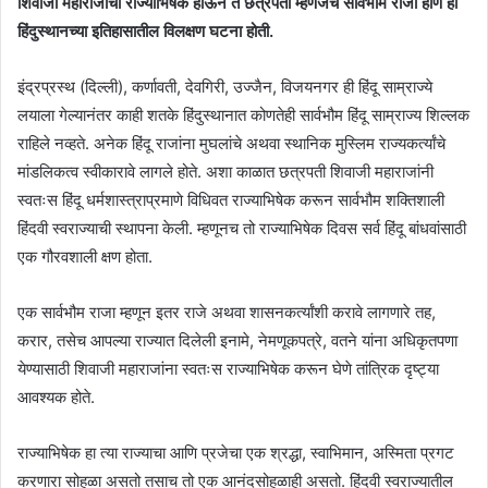
शिवाजी महाराजांचा राज्याभिषेक होऊन ते छत्रपती म्हणजेच सार्वभौम राजा होणे ही
हिंदुस्थानच्या इतिहासातील विलक्षण घटना होती.
इंद्रप्रस्थ (दिल्ली), कर्णावती, देवगिरी, उज्जैन, विजयनगर ही हिंदू साम्राज्ये
लयाला गेल्यानंतर काही शतके हिंदुस्थानात कोणतेही सार्वभौम हिंदू साम्राज्य शिल्लक
राहिले नव्हते. अनेक हिंदू राजांना मुघलांचे अथवा स्थानिक मुस्लिम राज्यकर्त्यांचे
मांडलिकत्व स्वीकारावे लागले होते. अशा काळात छत्रपती शिवाजी महाराजांनी
स्वतःस हिंदू धर्मशास्त्राप्रमाणे विधिवत राज्याभिषेक करून सार्वभौम शक्तिशाली
हिंदवी स्वराज्याची स्थापना केली. म्हणूनच तो राज्याभिषेक दिवस सर्व हिंदू बांधवांसाठी
एक गौरवशाली क्षण होता.
एक सार्वभौम राजा म्हणून इतर राजे अथवा शासनकर्त्यांशी करावे लागणारे तह,
करार, तसेच आपल्या राज्यात दिलेली इनामे, नेमणूकपत्रे, वतने यांना अधिकृतपणा
येण्यासाठी शिवाजी महाराजांना स्वतःस राज्याभिषेक करून घेणे तांत्रिक दृष्ट्या
आवश्यक होते.
राज्याभिषेक हा त्या राज्याचा आणि प्रजेचा एक श्रद्धा, स्वाभिमान, अस्मिता प्रगट
करणारा सोहळा असतो तसाच तो एक आनंदसोहळाही असतो. हिंदवी स्वराज्यातील