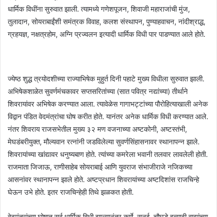
धार्मिक विधींना सुरुवात झाली. त्यामध्ये गणेशपूजन, शिवाजी महाराजांची मुंज,
तुलादान, सोयराबाईंशी समंत्रक विवाह, कलश संस्थापन, पुण्याहवाचन, नांदीश्राद्ध,
ग्रहयज्ञ, नक्षत्रहोम, अग्नि प्रज्वलन इत्यादी धार्मिक विधी पार पाडण्यात आले होते.
ज्येष्ठ शुद्ध त्रयोदशीच्या राज्याभिषेक मुहुर्त दिनी पहाटे मुख्य विधीला सुरुवात झाली.
अभिषेकशाळेत सुवर्णमंचकावर सप्तसरितांच्या (सात पवित्र नद्यांच्या) तीर्थाने
शिवरायांवर अभिषेक करण्यात आला. त्यावेळेस गागाभट्टांच्या पौरोहित्याखाली अनेक
विद्वान पंडित वेदमंत्रांचा घोष करीत होते. यानंतर अनेक धार्मिक विधी करण्यात आले.
नंतर शिवराय राजसभेतील मुख्य ३२ मण वजनाच्या अष्टकोनी, अष्टस्तंभी,
मेघडंबरीयुक्त, मौल्यवान रत्नांनी जडविलेल्या सुवर्णसिंहासनावर स्थानापन्न झाले.
शिवरायांच्या खांद्यावर धनुष्यबाण होते. त्यांच्या कमरेला भवानी तलवार लावलेली होती.
राजमाता जिजाऊ, राणीसाहेब सोयराबाई आणि युवराज संभाजीराजे नजिकच्या
आसनांवर स्थानापन्न झाले होते. अष्टप्रधान शिवरायांच्या अष्टदिशांस राजचिन्हे
घेऊन उभे होते. इतर राजचिन्हेही तिथे झळकत होती.
वेदमंत्रांच्या घोषात सर्व धार्मिक विधी झाल्यानंतर कर्णे, सनई, चौघडे इत्यादी वाद्यांच्या