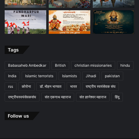
Tags
Babasaheb Ambedkar
British
christian missionaries
hindu
India
Islamic terrorists
Islamists
Jihadi
pakistan
rss
कोरोना
डॉ. मोहन भागवत
भारत
राष्ट्रीय स्वयंसेवक संघ
राष्ट्रीयस्वयंसेवकसंघ
संत एकनाथ महाराज
संत ज्ञानेश्वर महाराज
हिंदू
Follow us