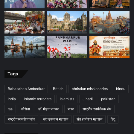
Tags
Babasaheb Ambedkar
British
christian missionaries
hindu
India
Islamic terrorists
Islamists
Jihadi
pakistan
rss
कोरोना
डॉ. मोहन भागवत
भारत
राष्ट्रीय स्वयंसेवक संघ
राष्ट्रीयस्वयंसेवकसंघ
संत एकनाथ महाराज
संत ज्ञानेश्वर महाराज
हिंदू