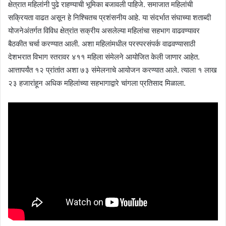
क्षेत्रात महिलांनी पुढे राहण्याची भूमिका बजावली पाहिजे. समाजात महिलांची
सक्रियता वाढत असून हे निश्चितच प्रशंसनीय आहे. या संदर्भात संघाच्या शताब्दी
योजनेअंतर्गत विविध क्षेत्रांत सक्रीय असलेल्या महिलांचा सहभाग वाढवण्यावर
बैठकीत चर्चा करण्यात आली. अशा महिलांमधील परस्परसंपर्क वाढवण्यासाठी
देशभरात विभाग स्तरावर ४११ महिला संमेलने आयोजित केली जाणार आहेत.
आत्तापर्यंत १२ प्रांतांत अशा ७३ संमेलनाचे आयोजन करण्यात आले. त्याला १ लाख
२३ हजारांहून अधिक महिलांच्या सहभागाद्वारे चांगला प्रतिसाद मिळाला.