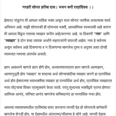
नरहरी सोनार हरीचा दास। भजन करी रात्रंदिवस ।।
ईश्वरा/ पांडुरंगा मी आपला भाविक भक्त असून मला सोनार जातीचा असल्याचा सार्थ
अभिमान आहे. माझी सोनारकी ही प्रेमभाव भक्ती, आध्यात्मिक स्वरूपाची आहे कारण
मी आपला विठ्ठल नामाचा व्यवहार करीत आहे/करणार आहे. या ठिकाणी “
नाम
” आणि
“
व्यवहार
” हे दोन शब्द व्यापक अर्थाने महाराजांनी वापरली आहेत. नाम हे सर्वनाम
असून सर्वरूप आहे दिसणाऱ्या व न दिसणान्या म्हणजेच दृश्य व अदृश्य अशा दोन्ही
स्वरूपात नामाचा अंतर्भाव असतो.
ज्ञान आकलने म्हणजे ज्ञान होणे होय, अध्यात्मशास्त्रात ज्ञान म्हणजे आत्मज्ञान,
आत्मानुभूती होय ‘व्यवहार’ या शब्दाचा अर्थ सोन्याचांदीचा व्यवहार करणे हा प्रापंचिक
अर्थ होय ईश्वराच्या भावभक्तीचा व्यवहार हा परमार्थिक अर्थ होय, प्रापंचिक व्यवहारात
नफा तोट्याचा विचार प्रामुख्याने केला जातो. परंतु शुध्दभाव भक्तीद्वारे प्राप्त होणारा
आत्मिक आनंद, सत्चित आनंद म्हणजेच सच्चिदानंद हा परमार्थिक नफा होय.
आपल्या व्यवसायामधील प्रतिमांबा वापर करताना मानवी देह हो सोनाराचे बागेश्वरी
म्हणजेच शेगडी होय, या देहामधील अंतरात्मा/जीवात्मा हे सोने आहे. मानवी देहास