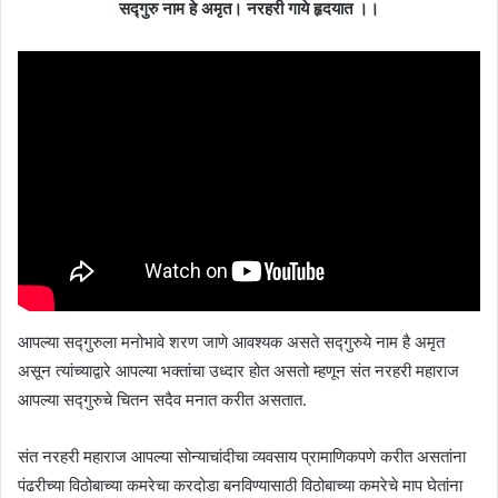
सद्गुरु नाम हे अमृत। नरहरी गाये हृदयात ।।
आपल्या सद्गुरुला मनोभावे शरण जाणे आवश्यक असते सद्गुरुये नाम है अमृत
असून त्यांच्याद्वारे आपल्या भक्तांचा उध्दार होत असतो म्हणून संत नरहरी महाराज
आपल्या सद्गुरुचे चितन सदैव मनात करीत असतात.
संत नरहरी महाराज आपल्या सोन्याचांदीचा व्यवसाय प्रामाणिकपणे करीत असतांना
पंढरीच्या विठोबाच्या कमरेचा करदोडा बनविण्यासाठी विठोबाच्या कमरेचे माप घेतांना