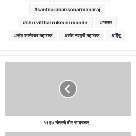
santnaraharisonarmaharaj
shri vitthal rukmini mandir
भारत
संत ज्ञानेश्वर महाराज
संत नरहरी महाराज
हिंदू
१९३७ नंतरचे वीर सावरकर…