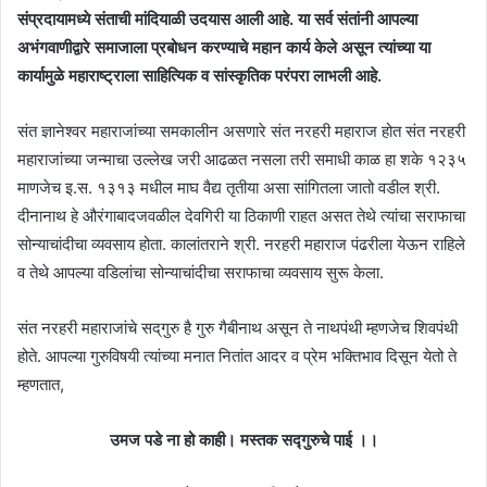
संप्रदायामध्ये संताची मांदियाळी उदयास आली आहे. या सर्व संतांनी आपल्या
अभंगवाणीद्वारे समाजाला प्रबोधन करण्याचे महान कार्य केले असून त्यांच्या या
कार्यामुळे महाराष्ट्राला साहित्यिक व सांस्कृतिक परंपरा लाभली आहे.
संत ज्ञानेश्वर महाराजांच्या समकालीन असणारे संत नरहरी महाराज होत संत नरहरी
महाराजांच्या जन्माचा उल्लेख जरी आढळत नसला तरी समाधी काळ हा शके १२३५
माणजेच इ.स. १३१३ मधील माघ वैद्य तृतीया असा सांगितला जातो वडील श्री.
दीनानाथ हे औरंगाबादजवळील देवगिरी या ठिकाणी राहत असत तेथे त्यांचा सराफाचा
सोन्याचांदीचा व्यवसाय होता. कालांतराने श्री. नरहरी महाराज पंढरीला येऊन राहिले
व तेथे आपल्या वडिलांचा सोन्याचांदीचा सराफाचा व्यवसाय सुरू केला.
संत नरहरी महाराजांचे सद्‌गुरु है गुरु गैबीनाथ असून ते नाथपंथी म्हणजेच शिवपंथी
होते. आपल्या गुरुविषयी त्यांच्या मनात नितांत आदर व प्रेम भक्तिभाव दिसून येतो ते
म्हणतात,
उमज पडे ना हो काही। मस्तक सद्गुरुचे पाई ।।