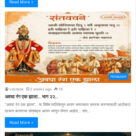
Read More »
Hinduism
vskdesk
2 weeks ago
18
अवघा रंग एक झाला.. भाग २२..
“अवघा रंग एक झाला”.. या विशेष मालिकेतून आपण समाजाला समरस करण्यासाठी आटोकाट
प्रयत्न करणाऱ्या संतांबद्दल आपण जाणून घेणार आहोत… संत…
Read More »