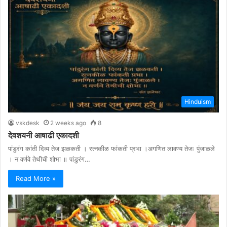
Hinduism
vskdesk
2 weeks ago
8
देवशयनी आषाढी एकादशी
पांडुरंग कांती दिव्य तेज झळकती । रत्नकीळ फांकती प्रभा ।अगणित लावण्य तेजः पुंजाळले
। न वर्णवे तेथीची शोभा ॥ पांडुरंग…
Read More »