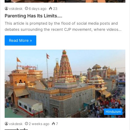
vskdesk
6 days ago
23
Parenting Has Its Limits….
This article is prompted by the flood of social media posts and
debates surrounding the recent CJP movement, where videos…
Read More »
Hinduism
vskdesk
2 weeks ago
7