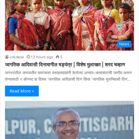
News
vskdesk
13 hours ago
5
जागतिक आदिवासी दिनामागील षड्यंत्र | विशेष मुलाखत | शरद चव्हाण
जगभरातील जनजातीय समाजावर वसाहतवाद्यांनी केलेल्या अन्याय-अत्याचारांची जाणीव करून
देण्यासाठी ९ ऑगस्ट हा दिवस ‘जागतिक आदिवासी दिन’ किंवा ‘जागतिक मूलनिवासी दिन’…
Read More »