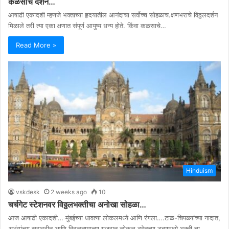
कळसाचे दर्शन…
आषाढी एकादशी म्हणजे भक्ताच्या हृदयातील आनंदाचा सर्वोच्च सोहळाच.क्षणभराचे विठ्ठलदर्शन
मिळाले तरी त्या एका क्षणात संपूर्ण आयुष्य धन्य होते. किंवा कळसाचे…
Read More »
Hinduism
vskdesk
2 weeks ago
10
चर्चगेट स्टेशनवर विठ्ठलभक्तीचा अनोखा सोहळा…
आज आषाढी एकादशी… मुंबईच्या धावत्या लोकलमध्ये आणि रंगला….टाळ-चिपळ्यांच्या नादात,
अभंगांच्या सुरावटीत आणि विठ्ठलनामाच्या गजरात लोकल ट्रेनच्या डब्यामध्ये भक्ती चा