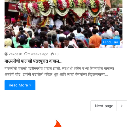
Hinduism
vskdesk
2 weeks ago
13
माऊलींची पालखी पंढरपुरात दाखल…
माऊलींची पालखी पंढरीनगरीत दाखल झाली. त्याआधी अंतिम उभ्या रिंगणातील मानाच्या
अश्वांची दौड, टापांनी उडालेली पवित्र धूळ आणि लाखो वैष्णवांच्या विठ्ठलनामाच्या…
Read More »
Next page