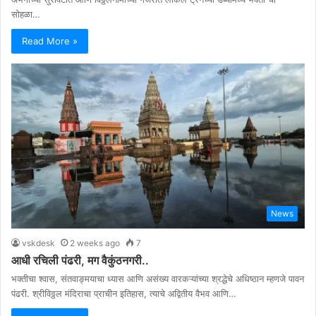
सोहळा…
Read More »
News
vskdesk
2 weeks ago
7
आधी रचिली पंढरी, मग वैकुंठनगरी..
भक्तीचा श्वास, संतवाङ्मयाचा ध्यास आणि असंख्य वारकऱ्यांच्या श्रद्धेचे अधिष्ठान म्हणजे पावन
पंढरी. श्रीविठ्ठल मंदिराचा प्राचीन इतिहास, त्याचे अद्वितीय वैभव आणि…