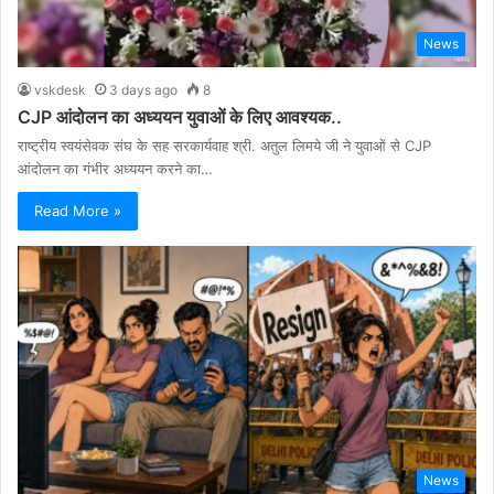
News
vskdesk
3 days ago
8
CJP आंदोलन का अध्ययन युवाओं के लिए आवश्यक..
राष्ट्रीय स्वयंसेवक संघ के सह सरकार्यवाह श्री. अतुल लिमये जी ने युवाओं से CJP
आंदोलन का गंभीर अध्ययन करने का…
Read More »
News