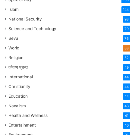
150
Islam
144
National Security
98
Science and Technology
79
Seva
76
World
88
Religion
52
कोकण प्रान्त
49
International
44
Christianity
44
Education
44
Naxalism
43
Health and Wellness
41
Entertainment
40
Environment