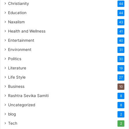
Christianity
44
Education
44
Naxalism
43
Health and Wellness
41
Entertainment
40
Environment
31
Politics
30
Literature
19
Life Style
27
Business
10
Rashtra Sevika Samiti
8
Uncategorized
8
blog
2
Tech
2