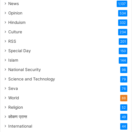
News
1,137
Opinion
534
Hinduism
332
Culture
234
RSS
201
Special Day
150
Islam
144
National Security
98
Science and Technology
79
Seva
76
World
88
Religion
52
कोकण प्रान्त
49
International
44