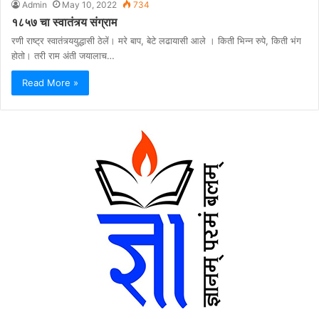
Admin
May 10, 2022
734
१८५७ चा स्वातंत्र्य संग्राम
रणी राष्ट्र स्वातंत्र्ययुद्धासी ठेलें। मरे बाप, बेटे लढायासी आले । किती भिन्न रुपे, किती भंग
होतो। तरी राम अंती जयालाच…
Read More »