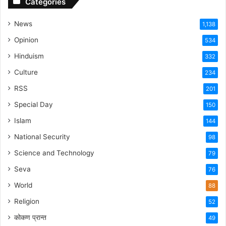
Categories
News
1,138
Opinion
534
Hinduism
332
Culture
234
RSS
201
Special Day
150
Islam
144
National Security
98
Science and Technology
79
Seva
76
World
88
Religion
52
कोकण प्रान्त
49