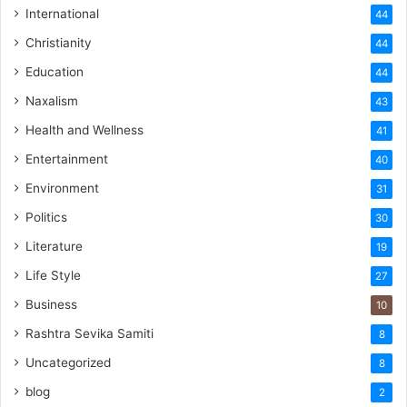
International
44
Christianity
44
Education
44
Naxalism
43
Health and Wellness
41
Entertainment
40
Environment
31
Politics
30
Literature
19
Life Style
27
Business
10
Rashtra Sevika Samiti
8
Uncategorized
8
blog
2