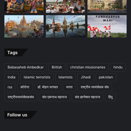
Tags
Babasaheb Ambedkar
British
christian missionaries
hindu
India
Islamic terrorists
Islamists
Jihadi
pakistan
rss
कोरोना
डॉ. मोहन भागवत
भारत
राष्ट्रीय स्वयंसेवक संघ
राष्ट्रीयस्वयंसेवकसंघ
संत एकनाथ महाराज
संत ज्ञानेश्वर महाराज
हिंदू
Follow us