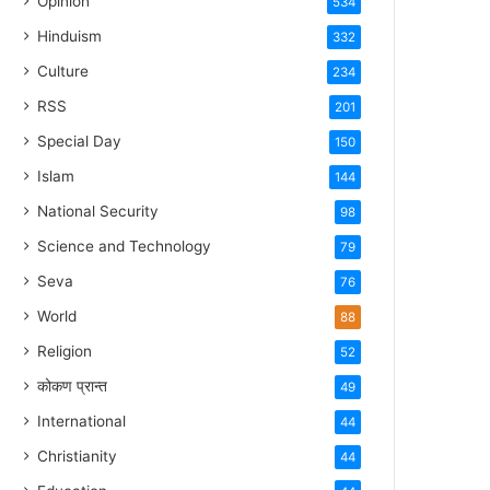
Opinion
534
Hinduism
332
Culture
234
RSS
201
Special Day
150
Islam
144
National Security
98
Science and Technology
79
Seva
76
World
88
Religion
52
कोकण प्रान्त
49
International
44
Christianity
44