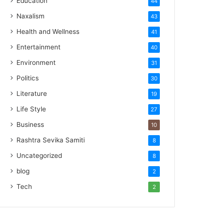
Education
44
Naxalism
43
Health and Wellness
41
Entertainment
40
Environment
31
Politics
30
Literature
19
Life Style
27
Business
10
Rashtra Sevika Samiti
8
Uncategorized
8
blog
2
Tech
2