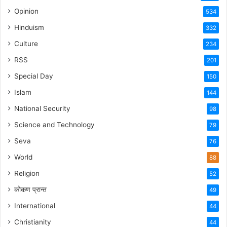
Opinion
534
Hinduism
332
Culture
234
RSS
201
Special Day
150
Islam
144
National Security
98
Science and Technology
79
Seva
76
World
88
Religion
52
कोकण प्रान्त
49
International
44
Christianity
44