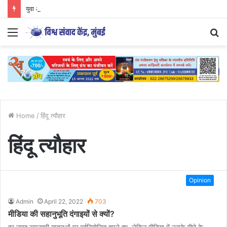
युवा आंदोलनों की दिशा और वैचारिक परिप्रेक्ष्य
Menu
S
fo
Home
/
हिंदू त्यौहार
हिंदू त्यौहार
Opinion
Admin
April 22, 2022
703
मीडिया की सहानुभूति दंगाइयों से क्यों?
हर जगह रामनवमी यात्राओं पर पूर्वनियोजित हमले हुए, लेकिन मीडिया में उसके पीछे के