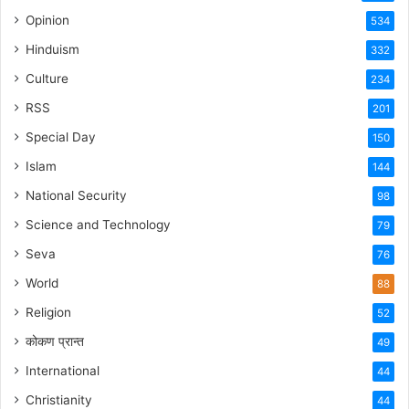
Opinion
534
Hinduism
332
Culture
234
RSS
201
Special Day
150
Islam
144
National Security
98
Science and Technology
79
Seva
76
World
88
Religion
52
कोकण प्रान्त
49
International
44
Christianity
44