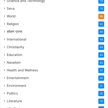
Science and Technology
79
Seva
76
World
88
Religion
52
कोकण प्रान्त
49
International
44
Christianity
44
Education
44
Naxalism
43
Health and Wellness
41
Entertainment
40
Environment
31
Politics
30
Literature
19