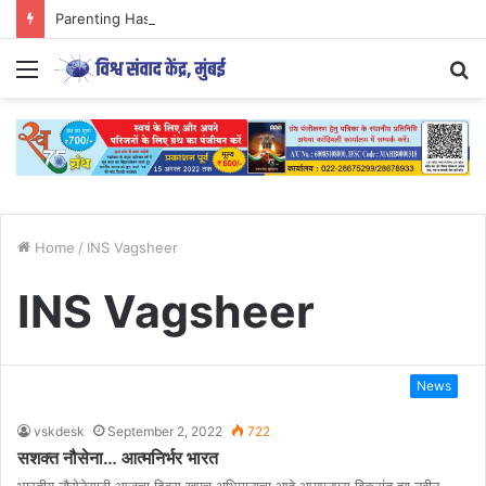
Parenting Has Its Limits….
Menu
S
fo
Home
/
INS Vagsheer
INS Vagsheer
News
vskdesk
September 2, 2022
722
सशक्त नौसेना… आत्मनिर्भर भारत
भारतीय नौसेनेसाठी आजचा दिवस खूपच अभिमानाचा आहे.आयएनएस विक्रांत ह्या नवीन