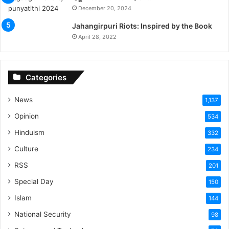
December 20, 2024
Jahangirpuri Riots: Inspired by the Book
April 28, 2022
Categories
News
1,137
Opinion
534
Hinduism
332
Culture
234
RSS
201
Special Day
150
Islam
144
National Security
98