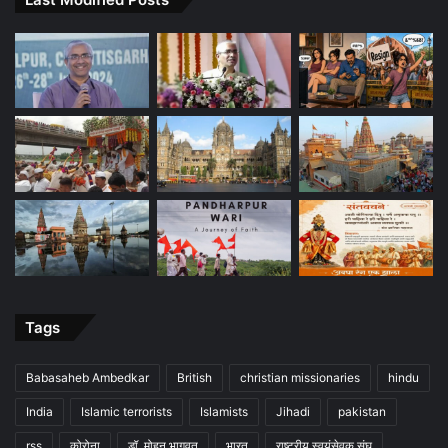
Tags
Babasaheb Ambedkar
British
christian missionaries
hindu
India
Islamic terrorists
Islamists
Jihadi
pakistan
rss
कोरोना
डॉ. मोहन भागवत
भारत
राष्ट्रीय स्वयंसेवक संघ