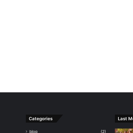
Categories
Last M
blog
(2)