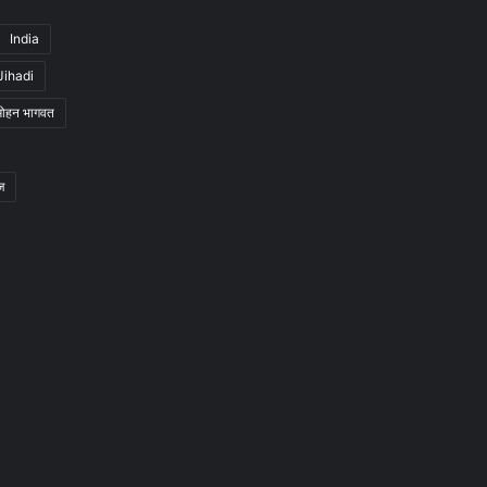
India
Jihadi
मोहन भागवत
ज