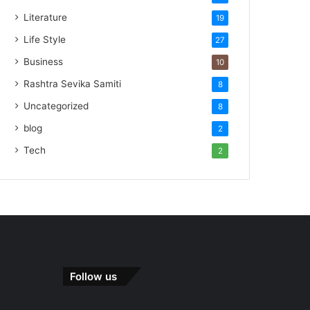
Literature
19
Life Style
27
Business
10
Rashtra Sevika Samiti
8
Uncategorized
8
blog
2
Tech
2
Follow us