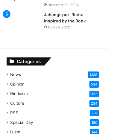
December 20, 2024
Jahangirpuri Riots:
Inspired by the Book
April 28, 2022
Categories
News
1,138
Opinion
534
Hinduism
332
Culture
234
RSS
201
Special Day
150
Islam
144