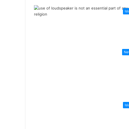
Is
Ne
Is