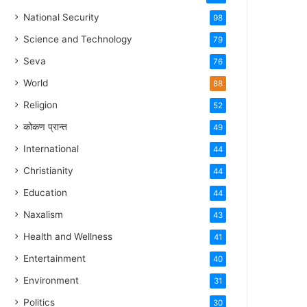
National Security
98
Science and Technology
79
Seva
76
World
88
Religion
52
कोकण प्रान्त
49
International
44
Christianity
44
Education
44
Naxalism
43
Health and Wellness
41
Entertainment
40
Environment
31
Politics
30