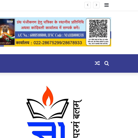
Sidebar
Random
Search
Article
for