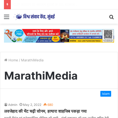
Parenting Has Its Limits….
Menu
S
fo
Home
/
MarathiMedia
MarathiMedia
Islam
Admin
May 2, 2022
680
लवजेहाद की भेंट चढ़ी सोनम, हत्यारा शाहजिब पकड़ा गया
मराठी प्रिंट एवं इलेक्ट्रॉनिक मीडिया की चुप्पी मुंबई महानगर की एक उन्नीस वर्षीया बेटी