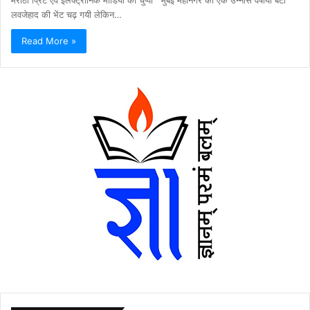
लवजेहाद की भेंट चढ़ गयी लेकिन…
Read More »