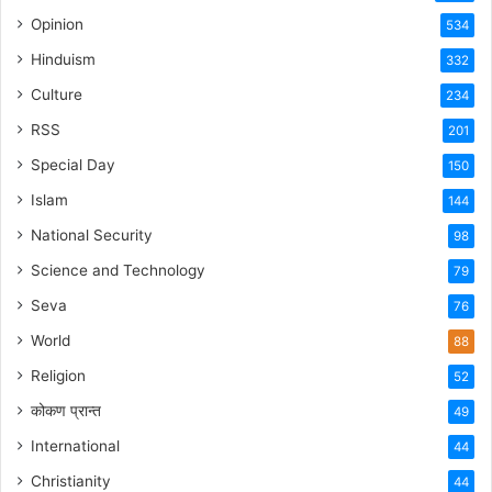
Opinion
534
Hinduism
332
Culture
234
RSS
201
Special Day
150
Islam
144
National Security
98
Science and Technology
79
Seva
76
World
88
Religion
52
कोकण प्रान्त
49
International
44
Christianity
44