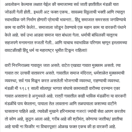
अवलोकन केल्यास लक्षात येईल की समाजाच्या सर्व जाती ज्ञातीतील मंडळी यात
जोडली गेली होती.. इथली अट फक्त एकच.. सावळ्या विठ्ठलाची भक्ती आणि त्यातून
स्वाभाविक पणे निर्माण होणारी प्रेमाची भावना!!.. हिंदू समाजात समरसता जगविण्याचे
काम या वारीने केले!!.. समाजाला जोडून ठेवण्याचे एक महान काम या वारकरी पंथाने
केले आहे. सर्व उभा आडवा समाज यात बांधला गेला. धर्माची बांधिलकी यातूनच
सहजपणे मनामनात रुजली गेली.. आणि याचाच स्वाभाविक परिणाम म्हणून इस्लामच्या
वावटळीतही हिंदू धर्म या महाराष्ट्र भूमीत टिकून राहिला!!
वारी निरनिराळ्या गावातून जात असते. वाटेत एखाद्या गावात मुक्काम असतो. त्या
गावात तर उत्सवी वातावरण असते. गावातील समाज मंदिरात, धर्मशाळेत मुक्कामाची
व्यवस्था, सर्व गाव मिळून करत असलेली भोजनाची व्यवस्था, राहण्याची व्यवस्था.
मंडळी मी १९८९ साली सोलापूर भागात संघाचे कामासाठी वारीच्या दरम्यान एका
गावात असताना हे अनुभवले आहे. रात्री गावातील काही भाविक मंडळींना या वारकरी
मंडळींचे पाय चेपताना, पायाला तेल लावताना आणि तळपायाला कशाच्या वाटीने
घासताना पाहिले आहे. त्यावेळी मुखाने हरिनामाचा गजर!! ज्यांची सेवा आपण करतोय
तो कोण आहे, कुठून आला आहे, गरीब आहे की श्रीमंत, कोणत्या जातीचा/ ज्ञातीचा
आहे याची ना फिकीर ना विचारपूस!! ओळख फक्त एकच की हा वारकरी आहे.