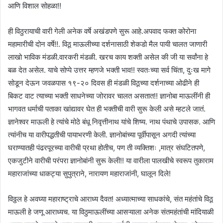
आणि विशाल सोहळा!!
ही विठुरायाची वारी गेली अनेक वर्षे अखंडपणे सुरू आहे.अपवाद फक्त कोरोना
महामारीची दोन वर्षे!!. विठू माऊलीच्या दर्शनासाठी शेकडो मैल पायी चालत जाणारी
लाखो भाविक मंडळी.वारकरी मंडळी. खरच काय शक्ती असेल की जी या सर्वांना हे
बळ देत असेल. याचे सोप्पे उत्तर म्हणजे भक्ती भाव!! स्वतःच्या सर्व चिंता, दुःख मागे
सोडून देऊन जवळपास १९-२० दिवस ही मंडळी विठूच्या दर्शनाच्या ओढीने ही
बिकट वाट त्याच्या भक्ती साधनेच्या जोरावर चालत असतात!! ज्ञानोबा माऊलींनी ही
भागवत धर्माची पताका खांद्यावर घेत ही भक्तीची वारी सुरू केली असे म्हटले जातं.
ज्ञानेश्वर माऊली हे त्यांचे मोठे बंधू निवृत्तीनाथ यांचे शिष्य. नाथ पंथाचे उपासक. आणि
त्यांनीच या वारीपद्धतीची पायाभरणी केली. ज्ञानोबांच्या पूर्वीपासून अगदी त्यांच्या
घराण्यातही पंढरपूरच्या वारीची प्रथा होतीच, पण ती व्यक्तिशः ,मात्र संघटितपणे,
एकजुटीने वारीची परंपरा ज्ञानोबांनी सुरू केली!! या वारीला पालखीचे स्वरूप तुकाराम
महाराजांच्या धाकट्या सुपुत्राने, नारायण महाराजांनी, घालून दिले!
विठ्ठल हे अवघ्या महाराष्ट्राचे आराध्य दैवत! अध्यात्माच्या साधकांचे, संत महंतांचे विठू
माऊली हे जणू आराध्यच. या विठुमाऊलींच्या आसऱ्याला अनेक संतमहंतांची मांदियाळी