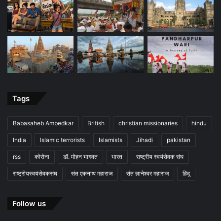
Tags
Babasaheb Ambedkar
British
christian missionaries
hindu
India
Islamic terrorists
Islamists
Jihadi
pakistan
rss
कोरोना
डॉ. मोहन भागवत
भारत
राष्ट्रीय स्वयंसेवक संघ
राष्ट्रीयस्वयंसेवकसंघ
संत एकनाथ महाराज
संत ज्ञानेश्वर महाराज
हिंदू
Follow us