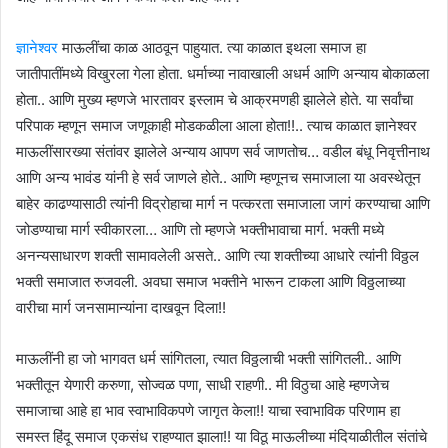
ज्ञानेश्वर
माऊलींचा काळ आठवून पाहुयात. त्या काळात इथला समाज हा
जातीपातींमध्ये विखुरला गेला होता. धर्माच्या नावाखाली अधर्म आणि अन्याय बोकाळला
होता.. आणि मुख्य म्हणजे भारतावर इस्लाम चे आक्रमणही झालेले होते. या सर्वांचा
परिपाक म्हणून समाज जणूकाही मोडकळीला आला होता!!.. त्याच काळात ज्ञानेश्वर
माऊलींसारख्या संतांवर झालेले अन्याय आपण सर्व जाणतोच… वडील बंधू निवृत्तीनाथ
आणि अन्य भावंड यांनी हे सर्व जाणले होते.. आणि म्हणूनच समाजाला या अवस्थेतून
बाहेर काढण्यासाठी त्यांनी विद्रोहाचा मार्ग न पत्करता समाजाला जागं करण्याचा आणि
जोडण्याचा मार्ग स्वीकारला… आणि तो म्हणजे भक्तीभावाचा मार्ग. भक्ती मध्ये
अनन्यसाधारण शक्ती सामावलेली असते.. आणि त्या शक्तीच्या आधारे त्यांनी विठ्ठल
भक्ती समाजात रुजवली. अवघा समाज भक्तीने भारून टाकला आणि विठ्ठलाच्या
वारीचा मार्ग जनसामान्यांना दाखवून दिला!!
माऊलींनी हा जो भागवत धर्म सांगितला, त्यात विठ्ठलाची भक्ती सांगितली.. आणि
भक्तीतून येणारी करुणा, सोज्वळ पणा, साधी राहणी.. मी विठुचा आहे म्हणजेच
समाजाचा आहे हा भाव स्वाभाविकपणे जागृत केला!! याचा स्वाभाविक परिणाम हा
समस्त हिंदू समाज एकसंध राहण्यात झाला!! या विठू माऊलीच्या मंदियाळीतील संतांचे