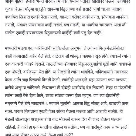
आपण पाहतो. हजारो भक्त वारकरी भागवत धर्माची पताका खांद्यावर घेऊन, डोक्यावर
तुळस घेऊन मोठ्या श्रद्धेने सावळ्या विठ्ठलाच्या दर्शनासाठी पायी चालत जातात.
कदाचित खिशात एकही पैसा नसतो, खायला बरोबर काही नसतं, झोपायला आडोसा
नसतो, अंगावर पांघरायला काही नसतं. पण मंडळी, या भक्तीचा चमत्कार असा की
यातील एकाही वारकऱ्याला विठुमाऊली काहीही कमी पडू देत नाही!!
मध्यंतरी माझ्या एका परिचितांनी सांगितलेला अनुभव. ते त्यांच्या मित्रमंडळींसोबत
काही कामासाठी बाहेर गेले होते. वाटेत गाडी थांबवून चहापान सूरु होते. त्यावेळी त्यांना
एक वारकरी जोडपे दिसले. माऊलीच्या डोक्यावर विठ्ठलरखुमाईची मूर्ती आणि बाबांकडे
एक धोपटी. वारीवरून येत होते. या मित्रांनी त्यांना थांबविले, भक्तिभावाने नमस्कार
केला आणि चहा पिण्याची विनंती केली. त्यांनीही आनंदाने चहा प्यायला गप्पा मारल्या,
वारीचे अनुभव सांगितले. निघताना ती दोघेही आशीर्वाद देत निघाली. तेव्हा या मंडळींनी
त्यांना काही पैसे देऊ केले, बराच लांबचा पल्ला होता म्हणून. पण त्या दोघांनीही
नम्रपणे पैसे घेणे नाकारले!!. म्हणाले मुलांनो, आमचा विठू सोबत आहे, काळजी करू
नका. घरून निघताना एकही पैका सोबत घेतला नव्हता आणि आत्ताही नको!!. ही
मंडळी डोळ्यातून अश्रूधारांना वाट मोकळी करून देत नी:शब्द होऊन पाहतच
राहिली. ही वारी हा एक भक्तीचा सोहळा असतोच.. पण या वारीमुळे काय साध्य झाले
आहे याचा विचार आपण कधी केला आहे का??