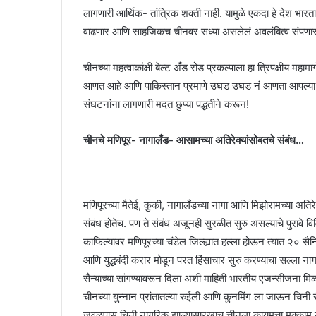
लागणारी आर्थिक- तांत्रिक शक्ती नाही. यामुळे एकदा हे देश भारत
वाढणार आणि साहजिकच चीनवर सध्या असलेलं अवलंबित्व संपणार
चीनच्या महत्वाकांक्षी बेल्ट अँड रोड प्रकल्पाला हा त्रिपक्षीय म
आणत आहे आणि पाकिस्तान प्रमाणे उघड उघड नं आणता आपल्या गुप्
संघटनांना लागणारी मदत छुप्या पद्धतीने करून!
चीनचे मणिपूर- नागालँड- आसामच्या अतिरेक्यांसोबतचे संबंध…
मणिपूरच्या मैतेई, कुकी, नागालँडच्या नागा आणि मिझोरामच्या अ
संबंध होतेच. पण ते संबंध अजूनही सुरळीत सुरु असल्याचे पुरावे वि
काफिल्यावर मणिपूरच्या चंडेल जिल्ह्यात हल्ला होऊन त्यात २० सै
आणि युद्धबंदी करार मोडून परत हिंसाचार सुरु करण्याचा सल्ला 
सैन्याच्या सांगण्यावरून दिला अशी माहिती भारतीय एजन्सीजना म
चीनच्या युन्नान प्रांतातल्या रुईली आणि कुनमिंग ला जाऊन चिनी सैन्
जवळपास चिनी नागरिक झाल्यासारखाच चीनला कायमचा मुक्काम