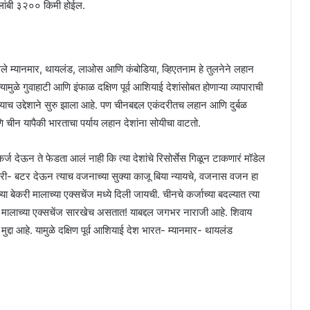
 लांबी ३२०० किमी होईल.
ेले म्यानमार, थायलंड, लाओस आणि कंबोडिया, व्हिएतनाम हे तुलनेने लहान
ुळे गुवाहाटी आणि इंफाळ दक्षिण पूर्व आशियाई देशांसोबत होणाऱ्या व्यापाराची
 याच उद्देशाने सुरु झाला आहे. पण चीनबद्दल एकंदरीतच लहान आणि दुर्बळ
णि चीन यापैकी भारताचा पर्याय लहान देशांना सोयीचा वाटतो.
्ज देऊन ते फेडता आलं नाही कि त्या देशांचे रिसोर्सेस गिळून टाकणारं मॉडेल
खारी- बटर देऊन त्याच वजनाच्या सुक्या काजू बिया न्यायचे, वजनास वजन हा
 बेकरी मालाच्या एक्सचेंज मध्ये दिली जायची. चीनचे कर्जाच्या बदल्यात त्या
करी मालाच्या एक्सचेंज सारखेच असतात! याबद्दल जगभर नाराजी आहे. शिवाय
ा मुद्दा आहे. यामुळे दक्षिण पूर्व आशियाई देश भारत- म्यानमार- थायलंड