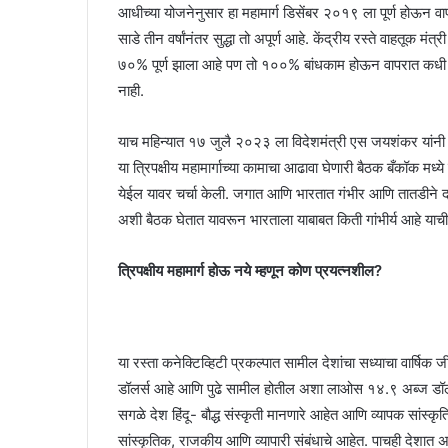
आधीच्या योजनेनुसार हा महामार्ग डिसेंबर २०१९ ला पूर्ण होऊन 
साडे तीन वर्षांनंतर सुद्धा तो अपूर्ण आहे. केंद्रीय रस्ते वाहतूक म
७०% पूर्ण झाला आहे पण तो १००% बांधकाम होऊन वापरात कधी येईल
नाही.
याच महिन्यात १७ जुलै २०२३ ला विदेशमंत्री एस जयशंकर यांनी बर्मी
या त्रिपक्षीय महामार्गाच्या कामाचा आढावा घेणारी बैठक बँकॉक म
येईल यावर चर्चा केली. जगात आणि भारतात गंभीर आणि तातडीने द
अशी बैठक घेतात यावरून भारताला याबाबत किती गांभीर्य आहे याची 
त्रिपक्षीय महामार्ग होऊ नये म्हणून कोण प्रयत्नशील?
या रस्ता कनेक्टिव्हिटी प्रकल्पात सामील देशांचा सध्याचा वार्
डॉलर्स आहे आणि पुढे सामील होतील अशा लाओस १४.९ अब्ज डॉलर
सगळे देश हिंदू- बौद्ध संस्कृती मानणारे आहेत आणि व्यापक सांस्क
सांस्कृतिक, राजकीय आणि व्यापारी संबंधाचे आहेत. पाचही देशात 