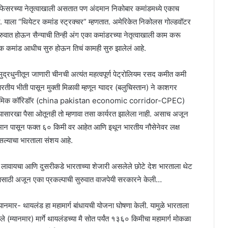
च्या ऑफिसरच्या नेतृत्वाखाली असतात पण अंदमान निकोबार कमांडमध्ये एकाच
ात. याला “थियेटर कमांड स्ट्रक्चर” म्हणतात. अमेरिकेत निकोलस गोल्डवॉटर
वात होऊन सैन्याची तिन्ही अंग एका कमांडरच्या नेतृत्वाखाली काम करू
क कमांड आधीच सुरु होऊन तिचं कामही सुरु झालेलं आहे.
ुद्रधुनीतून जाणारी चीनची अत्यंत महत्वपूर्ण पेट्रोलियम रसद कमीत कमी
तीय भीती पासून मुक्ती मिळावी म्हणून ग्वादर (बलुचिस्तान) ने काशगर
ान इकॉनॉमिक कॉरिडॉर (china pakistan economic corridor-CPEC)
्यासारखा पैसा ओतूनही तो म्हणावा तसा कार्यरत झालेला नाही. असाच अजून
अंदमान पासून फक्त ६० किमी वर आहेत आणि इथून भारतीय नौसेनेवर लक्ष
असल्याचा भारताला संशय आहे.
चाप लावायचा आणि दुसरीकडे भारताच्या शेजारी असलेले छोटे देश भारताला थेट
त्यासाठी अजून एका प्रकल्पाची सुरुवात वाजपेयी सरकारने केली…
ानमार- थायलंड हा महामार्ग बांधायची योजना घोषणा केली. यामुळे भारताला
डाले (म्यानमार) मार्गे थायलंडच्या मै सोत पर्यंत १३६० किमीचा महामार्ग मोकळा