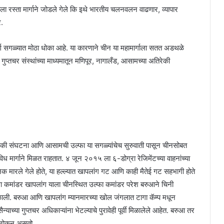
ाला रस्ता मार्गाने जोडले गेले कि इथे भारतीय चलनवलन वाढणार, व्यापार
.
हामार्ग सगळ्यात मोठा धोका आहे. या कारणाने चीन या महामार्गाला सतत अडथळे
तचर संस्थांच्या माध्यमातून मणिपूर, नागालँड, आसामच्या अतिरेकी
तिरेकी संघटना आणि आसामची उल्फा या सगळ्यांचेच सुरुवाती पासून चीनसोबत
विध मार्गाने मिळत राहतात. ४ जून २०१५ ला ६-डोग्रा रेजिमेंटच्या वाहनांच्या
निक मारले गेले होते, या हल्ल्यात खापलांग गट आणि काही मैतेई गट सहभागी होते
नागा कमांडर खापलांग याला चीनस्थित उल्फा कमांडर परेश बरुआने चिनी
िळाली. बरुआ आणि खापलांग म्यानमारच्या खोल जंगलात टागा कॅम्प मधून
याच्या गुप्तचर अधिकाऱ्यांना भेटल्याचे पुरावेही पूर्वी मिळालेले आहेत. बरुआ तर
 ठोकून असतो.