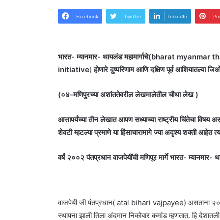
Facebook
Twitter
LinkedIn
Pi
भारत- म्यानमार- थायलंड महामार्गाचे(bharat myanmar
initiative
)
होणारे दुष्परिणाम आणि दक्षिण पूर्व आशियातल्या
(०४-मणिपुरच्या अशांततेवरील लेखमालेतील चौथा लेख )
आत्तापर्यंच्या तीन लेखात आपण सध्याच्या राष्ट्रीय चिंतेचा विषय अस
शेवटी म्हटल्या प्रमाणे या हिंसाचारामागे ज्या अदृश्य शक्ती आहेत 
वर्षं २००२ पंतप्रधान वाजपेयींची मणिपूर मार्गे भारत- म्यानमार- थ
वाजपेयी जी पंतप्रधान( atal bihari vajpayee) असताना २००१
स्थापना झाली तिला अंदमान निकोबार कमांड म्हणतात. हि देशातली पह