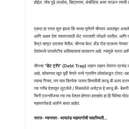
होईल. तोच पुढे लाओस, व्हिएतनाम, कंबोडिया असा जाऊन त्याची
एकदा हा रस्ता सुरु झाला कि सध्या पूर्णपणे चीनवर अवलंबून असल
आणि अक्षम देश व्यापारासाठी थेट भारताशी जोडले जातील. आणि त्याम
केंद्रं म्हणून उदयास येतील. चीनचा बेल्ट अँड रोड प्रकल्प नेमका
देशांमध्ये पराकोटीचं अविश्वासाचं वातावरण आहे. त्यामुळे भारत आ
चीनचा
“डेट ट्रॅप” (Debt Trap)
लहान लहान देशांना प्रचंड कर
आहे. कोकणात खूप पूर्वी येणारे भय्ये ग्रामीण लोकांकडून टोस्ट-
त्याचा नियम, पण यात कित्येक जास्त किमतीची काजू बी अल्प दराच्या
त्या गरीब देशातून लुटलेले / मिळवलेले असेट्स हे काजू बी- बे
चिनी एजन्सीजचा त्या त्या देशात होणारा हस्तक्षेप हा हि चिंतेचा मोठ
महामार्गाकडे आशेने बघत आहेत.
भारत- म्यानमार- थायलंड महामार्गाची सद्यस्थिती…