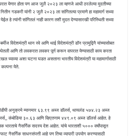
वापरात येणार होता पण आज जुलै २०२३ ला म्हणजे आधी ठरलेल्या मुदतीच्या
ंत्री नितीन गडकरी यांनी २ जुलै २०२३ ला सांगितल्या प्रमाणे हा महामार्ग सध्या
 हे त्यांनी सांगितलं नाही कारण तशी मुदत देण्यासारखी परिस्थिती सध्या
ज विदेशमंत्री थान स्वे आणि थाई विदेशमंत्री डॉन प्रामुद्विनै यांच्यासोबत
ध्ये घेतली आणि तो लवकरात लवकर पूर्ण करून वापरात येण्यासाठी काय करता
खल घ्याव्या अशा घटना घडत असताना भारतीय विदेशमंत्री या महामार्गासाठी
कल्पना येते.
षिक जीडीपी अनुक्रमे म्यानमार ६३.९९ अब्ज डॉलर्स, थायलंड ५७४.२३ अब्ज
्स,, कंबोडिया ३०.६३ आणि व्हिएतनाम ४४९.०९ अब्ज डॉलर्स आहेत. हे
ृतिक भारताचे नैसर्गिक सदस्य देश आहेत. यांचे भारताशी ५००० वर्षांपासून
अफाट नैसर्गिक साधनसंपत्ती आहे पण तिचा व्यापारी उपयोग करण्यासाठी