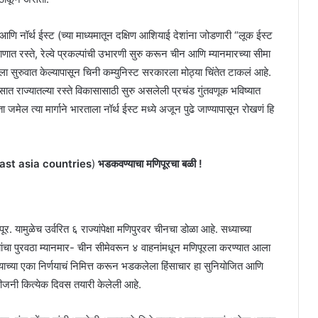
 नॉर्थ ईस्ट (च्या माध्यमातून दक्षिण आशियाई देशांना जोडणारी “लूक ईस्ट
ात रस्ते, रेल्वे प्रकल्पांची उभारणी सुरु करून चीन आणि म्यानमारच्या सीमा
ला सुरुवात केल्यापासून चिनी कम्युनिस्ट सरकारला मोठ्या चिंतेत टाकलं आहे.
 राज्यातल्या रस्ते विकासासाठी सुरु असलेली प्रचंड गुंतवणूक भविष्यात
ल त्या मार्गाने भारताला नॉर्थ ईस्ट मध्ये अजून पुढे जाण्यापासून रोखणं हि
h east asia countries
)
भडकवण्याचा मणिपूरचा बळी !
यामुळेच उर्वरित ६ राज्यांपेक्षा मणिपुरवर चीनचा डोळा आहे. सध्याच्या
यांचा पुरवठा म्यानमार- चीन सीमेवरून ४ वाहनांमधून मणिपूरला करण्यात आला
ाच्या एका निर्णयाचं निमित्त करून भडकलेला हिंसाचार हा सुनियोजित आणि
ीजनी कित्येक दिवस तयारी केलेली आहे.