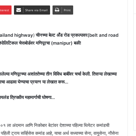
nterest
Share via Email
Print
 thailand highway
)
चीनच्या बेल्ट अँड रोड प्रकल्पावर(belt and road
 जिओपोलिटिकल चेसबोर्डवर मणिपूरचा (manipur) बळी!
लेल्या मणिपूरच्या अशांततेच्या तीन विविध बाबींवर चर्चा केली. तिसऱ्या लेखाच्या
त्याचा आढावा घेण्याचा प्रयत्न या लेखात करू…
ायलंड त्रिपक्षीय महामार्गाची घोषणा…
 ला अंदमान आणि निकोबार बेटांवर देशाच्या पहिल्या थियेटर कमांडची
िली ट्राय सर्व्हिसेस कमांड आहे, याचा अर्थ सध्याच्या सेना, वायुसेना, नौसेना