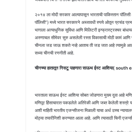
२०१४ ला मोदी सरकार आल्यापासून भारताची पाकिस्तान पॉलिसी आणि
पॉलिसी”) मध्ये भारत सरकारने अब्जावधी रुपये ओतून प्रचंड प्रमाण
भागाला अत्याधुनिक सुविधा आणि मिलिटरी इन्फ्रास्ट्रक्चर बांधाय
अरुणाचल सीमेवर सुरु असलेली रस्ता विकासाची मोठी कामं आणि सात
चीनला जड जाऊ शकते नव्हे आताच ती जड जात आहे त्यामुळे आता जमे
सध्या चीनची रणनीती आहे.
चीनच्या हातातून निसटू पाहणारा साऊथ ईस्ट आशिया( sout
भारताला साऊथ ईस्ट आशिया सोबत जोडणारा मुख्य दुवा आहे मणिपूर. 
मणिपूर हिंसाचारात पकडलेले अतिरेकी आणि जब्त केलेली शस्त्रे 
अशी माहिती भारतीय एजन्सीजना मिळाली याचा अर्थ उच्च न्यायालय
मोठ्या तयारीनिशी करण्यात आला आहे. आणि त्यासाठी चिनी एजन्स