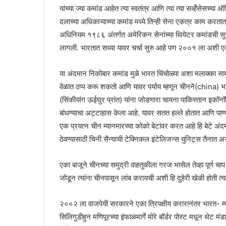
यांच्या ज्या कमांड आहेत त्या स्वतंत्र आणि त्या त्या सर्व्हेसेस
दलाच्या अधिकाऱ्याच्या कमांड मध्ये तिन्ही सेना एकत्र काम करत
अधिनियम १९८६ अंतर्गत अमेरिकन सेनांच्या थियेटर कमांडची सुरु
लागली. भारतात सध्या यावर चर्चा सुरु आहे पण २००१ ला अशी ए
या अंदमान निकोबार कमांड मुळे भारत चिंचोळ्या अशा मलाक्का साम
वेळात ठप्प करू शकतो आणि यावर पर्याय म्हणून चीनने(china) भार
(सिंकीयांग ऊईघुर प्रांत) यांना जोडणारा चायना पाकिस्त
बांधण्याचा अट्टाहास केला आहे. यावर सतत हल्ले होतात आणि पाण
एक प्रयत्न चीन म्यानमारच्या कोको बेटांवर करत आहे हि बेटे 
ठेवण्यासाठी चिनी सैन्याची टेक्निकल इंटेलिजन्स युनिट्स तैनात 
एका बाजूने चीनच्या समुद्री वाहतुकीला गरज भासेल तेव्हा पूर्ण 
जोडून त्यांना चीनपासून लांब करायची अशी हि दुहेरी खेळी होती 
२००२ ला वाजपेयी सरकारने एका त्रिपक्षीय करारानंतर भारत- म्य
सिलिगुडीहुन मणिपूरच्या इंफाळमार्गे मोरे बॉर्डर पोस्ट मधून थेट मं