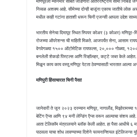
मणिपूरला म्यानमार सोबत जोडणारी आंतरराष्ट्रीय सीमा निबिड जंग
निव्वळ अशक्य आहे. सीमेच्या दोन्ही बाजूंना एकाच जातीचे लोक असल्य
मधील काही गटांना हाताशी धरून चिनी एजन्सी आपला उद्देश साध्
भारतीय सेनेचा दिमापूर स्थित स्पियर कोअर (३ कोअर) मणिपूर-मिझोर
रोजच्या ऑपरेशन्स ची माहिती मिळते. आजपर्यंत सेना, आसाम रायफल
वेगवेगळ्या १५०० ऑटोमेटिक रायफल्स, २०,००० गोळ्या, १२०० हॅन
बनलेली शेकडो पिस्टल्स आणि रिव्हॉल्व्हर, कट्टे जब्त केले आह
मिळून काय काय वस्तू मणिपूर पेटता ठेवण्यासाठी भारतात आल्या 
मणिपुरी हिंसाचारात चिनी पैसा!
जानेवारी ते जून २०२३ दरम्यान मणिपूर, नागालँड, मिझोरामच्
बेटिंग ऍप्स आणि ९४ मनी लेन्डिंग ऍप्स वरून आल्याचा संशय आहे.
आता टेलिकॉम मंत्रालयाने ब्लॉक केली आहेत. हा पैसा आधीचे ६ 
पाठवला याचा शोध लावण्याच्या दिशेने फायनान्शियल इंटेलिजन्स य