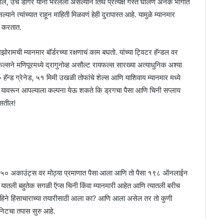
ल, उंच डोंगर यांनी भरलेली असल्याने तिथे प्रत्यक्ष गस्त घालणं अनेक भागात
ाने त्यांच्यात राहून माहिती मिळवणं हेही दुरापास्त आहे. यामुळे म्यानमार
य करतात.
ामची म्यानमार बॉर्डरच्या रक्षणाचं काम बघतो. यांच्या ट्विटर हॅन्डल वर
्सने मणिपूरमध्ये द्रागुनोव्ह असौल्ट रायफल्स सारख्या अत्याधुनिक अश्या
्ड ग्रेनेड, ५१ मिमी उखळी तोफांचे शेल्स आणि याशिवाय म्यानमार मध्ये
ेत. यावरून आपल्याला कल्पना येऊ शकते कि ड्रगचा पैसा आणि चिनी सप्लाय
असतील!
या १५० अकाउंट्स वर मोठ्या प्रमाणात पैसा आला आणि तो पैसा १९८ ऑनलाईन
 यातली बहुतेक सगळी ऍप्स चिनी किंवा म्यानमारी आहेत आणि त्यातली बरीच
महिने हिंसाचाराच्या तयारीसाठी आला का? आणि आला असेल तर तो कुणी
ुनिटचा तपास सुरु आहे.