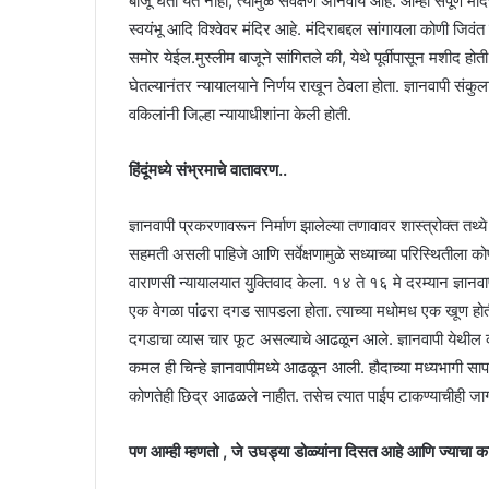
बाजू घेता येत नाही, त्यामुळे सर्वेक्षण अनिवार्य आहे. आम्ही संपूर्
स्वयंभू आदि विश्वेवर मंदिर आहे. मंदिराबद्दल सांगायला कोणी जिवं
समोर येईल.मुस्लीम बाजूने सांगितले की, येथे पूर्वीपासून मशीद होती
घेतल्यानंतर न्यायालयाने निर्णय राखून ठेवला होता. ज्ञानवापी संकुल
वकिलांनी जिल्हा न्यायाधीशांना केली होती.
हिंदूंमध्ये संभ्रमाचे वातावरण..
ज्ञानवापी प्रकरणावरून निर्माण झालेल्या तणावावर शास्त्रोक्त तथ्
सहमती असली पाहिजे आणि सर्वेक्षणामुळे सध्याच्या परिस्थितीला कोण
वाराणसी न्यायालयात युक्तिवाद केला. १४ ते १६ मे दरम्यान ज्ञानव
एक वेगळा पांढरा दगड सापडला होता. त्याच्या मधोमध एक खूण ह
दगडाचा व्यास चार फूट असल्याचे आढळून आले. ज्ञानवापी येथील 
कमल ही चिन्हे ज्ञानवापीमध्ये आढळून आली. हौदाच्या मध्यभागी साप
कोणतेही छिद्र आढळले नाहीत. तसेच त्यात पाईप टाकण्याचीही जाग
पण आम्ही म्हणतो , जे उघड्या डोळ्यांना दिसत आहे आणि ज्याचा क