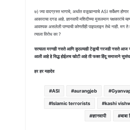
७) ज्या वादग्रस्त भागाचे, अर्थात वजूखान्याचे ASI सर्वेक्षण होणा
आकाराचा दगड आहे. ज्ञानवापी मशिदीच्या मुसलमान पक्षकारांचे म्ह
आवश्यक असलेली पाण्याची कोणतीही पाइपलाइन तेथे नाही. मग ते क
त्याला विरोध का ?
सत्याला मरणही नसते आणि कुठल्याही टेकूची गरजही नसते आज ना उ
आली आहे हे सिद्ध होईलच खोटी आहे ती फक्त हिंदू समाजाने सुसं
हर हर महादेव
ASI
aurangjeb
Gyanvap
Islamic terrorists
kashi vish
ज्ञानवापी
बाबा 