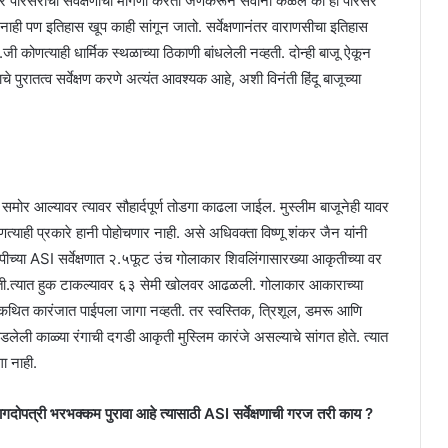
ण मंदिर परिसराची सर्वेक्षणाची मागणी करतो जेणेकरून सर्वांना कळेल की हा परिसर
त नाही पण इतिहास खूप काही सांगून जातो. सर्वेक्षणानंतर वाराणसीचा इतिहास
.जी कोणत्याही धार्मिक स्थळाच्या ठिकाणी बांधलेली नव्हती. दोन्ही बाजू ऐकून
ाचे पुरातत्व सर्वेक्षण करणे अत्यंत आवश्यक आहे, अशी विनंती हिंदू बाजूच्या
ये समोर आल्यावर त्यावर सौहार्दपूर्ण तोडगा काढला जाईल. मुस्लीम बाजूनेही यावर
त्याही प्रकारे हानी पोहोचणार नाही. असे अधिवक्ता विष्णू शंकर जैन यांनी
ापीच्या ASI सर्वेक्षणात २.५फूट उंच गोलाकार शिवलिंगासारख्या आकृतीच्या वर
ोती.त्यात हुक टाकल्यावर ६३ सेमी खोलवर आढळली. गोलाकार आकाराच्या
कथित कारंजात पाईपला जागा नव्हती. तर स्वस्तिक, त्रिशूल, डमरू आणि
डलेली काळ्या रंगाची दगडी आकृती मुस्लिम कारंजे असल्याचे सांगत होते. त्यात
ा नाही.
ागदोपत्री भरभक्कम पुरावा आहे त्यासाठी ASI सर्वेक्षणाची गरज तरी काय ?