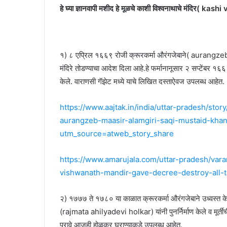
हे घ्या ज्ञानवापी मशीद हे मूळचे काशी विश्वनाथाचे मंदिर( 
१) ८ एप्रिल १६६९ रोजी क्रूरकर्मा औरंगजेबाने( aurangzeb)
मंदिरे तोडण्याचा आदेश दिला आहे.हे फर्मानानूसार २ सप्टेंबर १६६
केले. वाराणसी गॅझेट मध्ये याचे लिखित दस्ताऐवज उपलब्ध आहेत.
https://www.aajtak.in/india/uttar-pradesh/st
aurangzeb-maasir-alamgiri-saqi-mustaid-kha
utm_source=atweb_story_share
https://www.amarujala.com/uttar-pradesh/var
vishwanath-mandir-gave-decree-destroy-all-t
२) १७७७ ते १७८० या काळात क्रूरकर्मा औरंगजेबाने उध्वस्त केले
(rajmata ahilyadevi holkar) यांनी पुनर्निर्माण केले व मूर्ती
पुरावे आजही होळकर घराण्याकडे उपलब्ध आहेत.