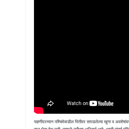
पाहणीदरम्यान पश्चिमेकडील भिंतीवर सापडलेल्या खुणा व अवशेषांवरून