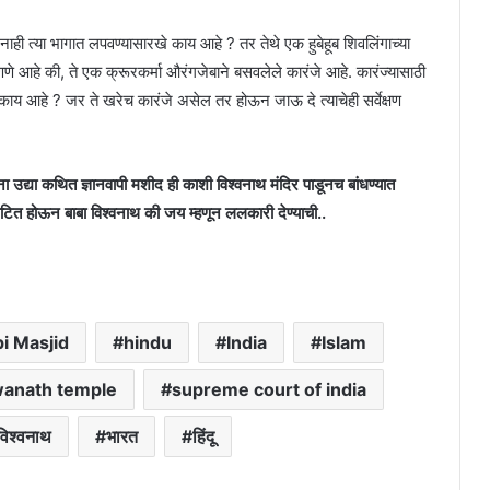
र नाही त्या भागात लपवण्यासारखे काय आहे ? तर तेथे एक हुबेहूब शिवलिंगाच्या
णणे आहे की, ते एक क्रूरकर्मा औरंगजेबाने बसवलेले कारंजे आहे. कारंज्यासाठी
ाय आहे ? जर ते खरेच कारंजे असेल तर होऊन जाऊ दे त्याचेही सर्वेक्षण
द्या कथित ज्ञानवापी मशीद ही काशी विश्वनाथ मंदिर पाडूनच बांधण्यात
घटित होऊन बाबा विश्वनाथ की जय म्हणून ललकारी देण्याची..
i Masjid
hindu
India
Islam
wanath temple
supreme court of india
विश्वनाथ
भारत
हिंदू