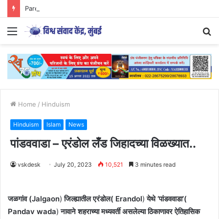
Parenting Has Its Limits….
Menu
S
fo
Home
/
Hinduism
Hinduism
Islam
News
पांडववाडा – एरंडोल लँड जिहादच्या विळख्यात..
vskdesk
July 20, 2023
10,521
3 minutes read
जळगांव (Jalgaon
)
जिल्ह्यातील एरंडोल( Erandol
)
येथे ‘पांडववाडा’(
Pandav wada
)
नावाने शहराच्या मध्यवर्ती असलेल्या ठिकाणावर ऐतिहासिक