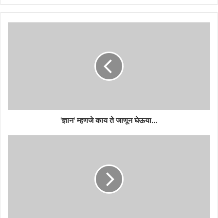
'ज्ञान' म्हणजे काय ते जाणून घेऊया…