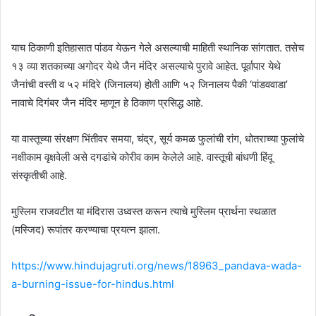
याच ठिकाणी इतिहासात पांडव येऊन गेले असल्याची माहिती स्थानिक सांगतात. तसेच
१३ व्या शतकाच्या अगोदर येथे जैन मंदिर असल्याचे पुरावे आहेत. पूर्वापार येथे
जैनांची वस्ती व ५२ मंदिरे (जिनालय) होती आणि ५२ जिनालय पैकी ‘पांडववाडा’
नावाचे दिगंबर जैन मंदिर म्हणून हे ठिकाण प्रसिद्ध आहे.
या वास्तूच्या संरक्षण भिंतीवर समया, चंद्र, सूर्य कमळ फुलांची रांग, धोतराच्या फुलांचे
नक्षीकाम वृक्षवेली असे दगडांचे कोरीव काम केलेले आहे. वास्तूची बांधणी हिंदू
संस्कृतीची आहे.
मुस्लिम राजवटीत या मंदिरास उध्वस्त करून त्याचे मुस्लिम प्रार्थना स्थळात
(मस्जिद) रूपांतर करण्याचा प्रयत्न झाला.
https://www.hindujagruti.org/news/18963_pandava-wada-
a-burning-issue-for-hindus.html