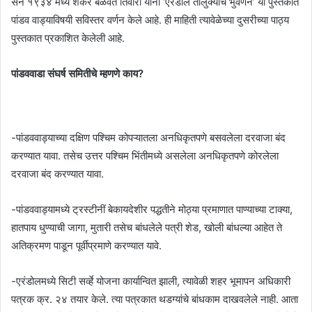
सन १९३४ मध्ये शंकर बळवंत तिवारी यांनी ‘एरंडोल तालुक्याचे भुवर्णन’ या पुस्तकात
पांडव वाड्याविषयी सविस्तर वर्णन केले आहे. ही माहिती त्यावेळेच्या दुसरीच्या पाठ्य
पुस्तकात प्रकाशित केलेली आहे.
पांडववाडा संघर्ष समितीचे म्हणणे काय?
-पांडववाड्याच्या दक्षिण पश्चिम कोपऱ्यातला अनधिकृतपणे बसवलेला दरवाजा बंद
करण्यात यावा. तसेच उत्तर पश्चिम भिंतीमध्ये असलेला अनधिकृतपणे कोरलेला
दरवाजा बंद करण्यात यावा.
-पांडववाड्यामध्ये ट्रस्टीनीं बेकायदेशीर पद्धतीने मोठ्या प्रमाणात पाण्याच्या टाक्या,
हातपाय धुण्याची जागा, मुतारी तसेच बांधलेले पत्री शेड, खोली बांधल्या आहेत ते
अतिक्रमण पाडून पूर्वीप्रमाणे करण्यात यावे.
-एरंडोलमध्ये सिटी सर्व्हे योजना कार्यान्वित झाली, त्यावेळी शहर भूमापन अधिकारी
पत्रक क्र. २४ तयार केले. त्या पत्रकात थडग्यांचे बांधकाम दाखवलेले नाही. आता