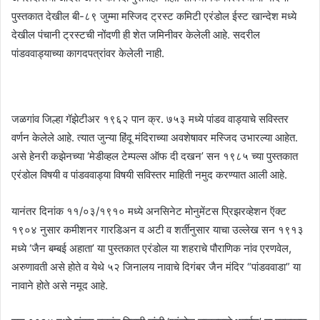
पुस्तकात देखील बी-८९ जुम्मा मस्जिद ट्रस्ट कमिटी एरंडोल ईस्ट खान्देश मध्ये
देखील पंचानी ट्रस्टची नोंदणी ही शेत जमिनीवर केलेली आहे. सदरील
पांडववाड्याच्या कागदपत्रांवर केलेली नाही.
जळगांव जिल्हा गॅझेटीअर १९६२ पान क्र. ७५३ मध्ये पांडव वाड्याचे सविस्तर
वर्णन केलेले आहे. त्यात जुन्या हिंदू मंदिराच्या अवशेषावर मस्जिद उभारल्या आहेत.
असे हेनरी कझेनच्या ‘मेडीव्हल टेम्पल्स ऑफ दी दखन’ सन १९८५ च्या पुस्तकात
एरंडोल विषयी व पांडववाड्या विषयी सविस्तर माहिती नमुद करण्यात आली आहे.
यानंतर दिनांक ११/०३/१९१० मध्ये अनसिनेट मोनुमेंटस प्रिझरव्हेशन ऍक्ट
१९०४ नुसार कमीशनर गारडिअन व अटी व शर्तीनुसार याचा उल्लेख सन १९१३
मध्ये ‘जैन बम्बई अहाता’ या पुस्तकात एरंडोल या शहराचे पौराणिक नांव एरणवेल,
अरुणावती असे होते व येथे ५२ जिनालय नावाचे दिगंबर जैन मंदिर “पांडववाडा” या
नावाने होते असे नमूद आहे.