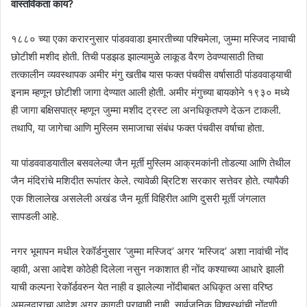
वास्तविकता काय?
१८८० च्या एका करारनुसार पांडववाडा इमारतीच्या पश्चिमेला, जुम्मा मस्जिद नावाची
छोटीशी मशीद होती. तिची पडझड झाल्यामुळे लाकूड वैरण ठेवण्यासाठी तिचा
तत्कालीन व्यवस्थापक अमीर मंगु खतीब यास फक्त पंचवीस वर्षासाठी पांडववाड्याची
इनाम म्हणून छोटीशी जागा देण्यात आली होती. अमीर मंगुच्या बायकोने १९३० मध्ये
ही जागा बक्षिसपात्र म्हणून जुम्मा मशीद ट्रस्ट ला अनधिकृतपणे देऊन टाकली.
तथापि, या जागेचा आणि मुस्लिम समाजाचा संबंध फक्त पंचवीस वर्षाचा होता.
या पांडववाडयातील बसवलेल्या जैन मूर्ती मुस्लिम आक्रमकांनी तोडल्या आणि तेथील
जैन मंदिरांचे मशिदीत रूपांतर केले. त्यावेळी ब्रिटिश सरकार सत्तेवर होते. त्यापैकी
एक शिलालेख असलेली अखंड जैन मूर्ती विहिरीत आणि दुसरी मूर्ती जंगलात
सापडली आहे.
नगर भूमापन मधील रेकॉर्डनुसार ‘जुम्मा मस्जिद’ अगर ‘मस्जिद’ अशा नावांची नोंद
व्हावी, असा आदेश कोठेही दिलेला नसुन नकाशात ही नोंद कश्याच्या आधारे झाली
याची कल्पना रेकॉर्डवरुन येत नाही व झालेल्या नोंदीबाबत अधिकृत असा वरिष्ठ
अमलदाराचा आदेश अगर कागदी पुरावाही नाही. सार्वजनिक विश्वस्थांची नोंदणी