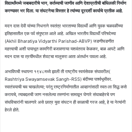
विद्यार्थांमध्ये जबाबदारीचे भान, कर्तव्याची जाणीव आणि देशाप्रतीची बांधिलकी निर्माण
करण्यावर भर दिला. या संघटनेचा विस्तार हे त्यांच्या दूरदर्शी कार्याचे प्रतीक आहे.
मदन दास देवी यांच्या निधनाने स्वतंत्र भारताच्या विद्यार्थी आणि युवक चळवळींच्या
इतिहासातील एक पर्व संपुष्टात आले आहे. अखिल भारतीय विद्यार्थी परिषदेच्या
(Akhil Bharatiya Vidyarthi Parishad-ABVP) जडणीघडणीत
महत्त्वाची अशी पायाभूत कामगिरी बजावणाऱ्या यशवंतराव केळकर, बाळ आपटे आणि
मदन दास या त्रयींमधील शेवटचा मालुसरा आता अंतर्धान पावला आहे.
अभाविपची स्थापना १९४८मध्ये झाली ती राष्ट्रीय स्वयंसेवक संघावरील(
Rashtriya Swayamsevak Sangh-RSS) बंदीच्या पार्श्वभूमीवर.
स्वातंत्र्याची चव चाखलेल्या; परंतु राष्ट्रनिर्माणातील आव्हानांसाठी स्वतःला सिद्ध कसे
करायचे, त्याबद्दलची जाण नसलेल्या तरुणांना सामावून घेणारे संघाबाहेरचे पण
संघविचारांनी चालणारे असे छात्र युवा संघटन ही काळाची गरज आहे, हे या नेत्यांनी
हेरले होते.