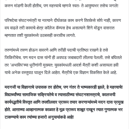
करुन मांडणी केली होतीच, पण महत्त्वाचे म्हणजे स्वतः ते आयुष्यभर तसेच जगले!
परिषदेचा संघटनमंत्री या नात्याने दीर्घकाळ काम करणे तितकेसे सोपे नाही, कारण
वय वाढले तरी कामाचे क्षेत्र कॉलेज कॅम्पस हेच असल्याने शिंगे मोडून वासरात
म्हणतात तशी युवकांमध्ये उठबसही करावीच लागते.
तरुणांमध्ये तरुण होऊन वावरणे आणि तरीही पदाची प्रतिष्ठा राखणे हे तसे
जिकिरीचेच. पण मदन दास यांनी ही अवघड जबाबदारी लीलया पेलली. तसे बघितले
तर ‘अभाविप’च्या धुरीणांनी मुख्यत: युवकांमधली आदर्श मैत्री कशी असायला हवी
याचे अनेक वस्तुपाठ घालून दिले आहेत. मैत्रीचे एक विज्ञान विकसित केले आहे.
मदनजी या विज्ञानाचे उपासक तर होतेच, पण नंतर ते भाष्यकारही झाले, हे महत्त्वाचे!
विद्यार्थ्यांच्या सामाजिक सक्रियतेचे व त्यासाठीच्या संघटनशास्त्राचे, कालजयी
कार्यपद्धतीचे विस्तृत आणि तपशीलवार प्रारूप तयार करणाऱ्यांमध्ये मदन दास प्रमुख
होते. आत्ताच्या आव्हानात्मक काळात हे मूळ प्रारूप शाबूत राखून त्यात गुणात्मक भर
टाकण्याचे काम त्यांच्या हजारो अनुयायांकडे आहे!