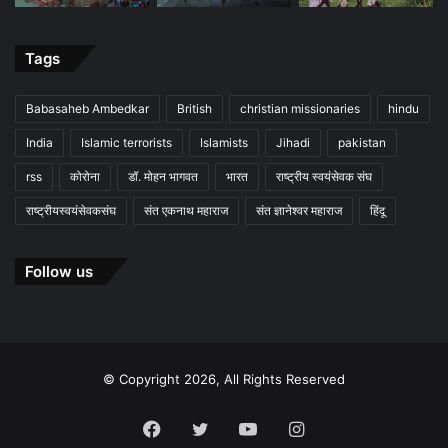
Tags
Babasaheb Ambedkar
British
christian missionaries
hindu
India
Islamic terrorists
Islamists
Jihadi
pakistan
rss
कोरोना
डॉ. मोहन भागवत
भारत
राष्ट्रीय स्वयंसेवक संघ
राष्ट्रीयस्वयंसेवकसंघ
संत एकनाथ महाराज
संत ज्ञानेश्वर महाराज
हिंदू
Follow us
© Copyright 2026, All Rights Reserved
Facebook
Twitter
YouTube
Instagram