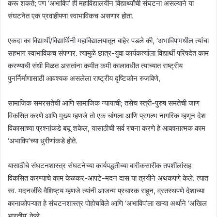
करू शकते; पण ‘अभाविप’ ही महाविद्यालयीन विद्यार्थ्यांची संघटना असल्याने या
संघटनेत एक प्रवाहीपणा स्वाभाविकच असणार होता.
एकदा का विद्यार्थी/विद्यार्थिनी महाविद्यालयातून बाहेर पडले की, ‘अभाविप’मधील त्यांचा
सहभाग स्वाभाविकच संपणार. त्यामुळे छात्र-युवा कार्यकर्त्याला विद्यार्थी परिषदेत काम
करण्याची संधी मिळत असतांना कमीत कमी कालावधीत त्याच्यात राष्ट्रीय
पुनर्निर्माणासाठी आवश्यक असलेला राष्ट्रीय दृष्टिकोन रुजविणे,
सामाजिक समरसतेची आणि सामाजिक न्यायाची; तसेच स्त्री-पुरुष समतेची जाण
विकसित करणे आणि मुख्य म्हणजे तो एक चांगला आणि प्रगल्भ नागरिक म्हणून देश
विकासाच्या प्रश्नांकडे बघू शकेल, यासाठीची सर्व रचना करणे हे आव्हानात्मक काम
‘अभाविप’च्या धुरीणांकडे होते.
यासाठीचे संघटनशास्त्र संघटनेच्या कार्यपद्धतीच्या बारीकसारीक तपशीलांसह
विकसित करण्याचे काम केळकर-आपटे-मदन दास या त्रयीने अथकपणे केले. त्यात
स्व. मदनजींचे वैशिष्ट्य म्हणजे त्यांनी आजन्म प्रचारक राहून, व्रतस्थपणे देशाच्या
कानाकोपऱ्यात हे संघटनशास्त्र पोहोचविले आणि ‘अभाविप’ला खऱ्या अर्थाने ‘अखिल
भारतीय’ केले.