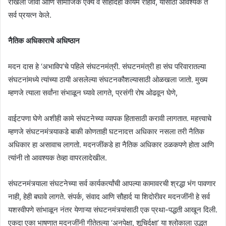
राखली जावी आणि सामाजिक ऐक्य व सौहार्दही कायम राहावे, यासाठी आवश्यक ते
सर्व प्रयत्न केले.
नैतिक अधिकाराचे अधिष्ठान
मदन दास हे ‘अभाविप’चे पहिले संघटनमंत्री. संघटनमंत्री हा संघ परिवारातल्या
संघटनांमध्ये त्यांच्या ठायी असलेल्या संघटनकौशल्यासाठी ओळखला जातो. मुख्य
म्हणजे त्याला सर्वांना संभाळून घ्यावे लागते, प्रसंगी रोष ओढवून घेणे,
वाईटपणा घेणे अशीही कामे संघटनेच्या व्यापक हितासाठी करावी लागतात. महत्त्वाचे
म्हणजे संघटनमंत्र्याकडे बाकी कोणताही घटनादत्त अधिकार नसला तरी नैतिक
अधिकार हा असावाच लागतो. मदनजींकडे हा नैतिक अधिकार ठळकपणे होता आणि
त्यांनी तो आवश्यक तेव्हा वापरलादेखील.
संघटनमंत्र्याला संघटनेच्या सर्व कार्यकर्त्यांची आपल्या कामावरची श्रद्धा भंग पावणार
नाही, हेही बघावे लागते. संपर्क, संवाद आणि सौहार्द या शिदोरीवर मदनजींनी हे सर्व
यशस्वीपणे सांभाळून नंतर येणाऱ्या संघटनमंत्र्यांसाठी एक प्रथा-पद्धती आखून दिली.
एकदा एका भाषणात मदनजींनी गीतेतल्या ‘अनपेक्षा, शूचिर्दक्षा’ या श्लोकाला उद्धृत