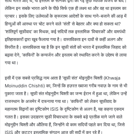
साथ भारत आए थे, या इस्लाम के सैनिकों द्वारा की गई कुछ व्यापक विजय के बाद।
लेकिन इन सबके भारत आने के पीछे सिर्फ एक ही लक्ष्य था और वह था इस्लाम का
प्रचार। इसके लिए उलेमाओं के क्रूरतम आदेशों के साथ गाने-बजाने की आड़ में
हिन्दुओं की आस्था पर चोट करने वाले ‘संतों’ से बेहतर और क्या हो सकता था?
‘शांतिपूर्ण सूफीवाद’ का मिथक, कई सदियों तक इस्लामिक ‘विचारकों’ और वामपंथी
इतिहासकारों द्वारा खूब फैलाया गया है। वास्तविकता इन दावों से कहीं अलग और
विपरीत है। वास्तविकता यह है कि इन सूफी संतों को भारत में इस्लामिक जिहाद को
बढ़ावा देने, ‘काफिरों’ के कन्वर्जन और इस्लाम को स्थापित करने के उद्देश्य से लाया
गया था।
इसी में एक सबसे प्रसिद्ध नाम आता है ‘सूफी संत’ मोइनुद्दीन चिश्ती (Khwaja
Moinuddin Chishti) का, जिन्हें कि हज़रत ख्वाजा गरीब नवाज़ के नाम से भी
पुकारा जाता है। सूफी संत मोइनुद्दीन चिश्ती का जन्म ईरान में हुआ था, लेकिन उन्हें
राजस्थान के अजमेर में दफनाया गया था। ‘काफिरों’ को लेकर सूफीवाद के
महानतम विद्वानों का दृष्टिकोण ISIS के दृष्टिकोण से अलग है, यह कहना एकदम
गलत है। इसका उदाहरण सूफी विचारधारा के सबसे बड़े प्रतीक माने जाने वाले
मोइनुद्दीन चिश्ती और औलिया हैं, जिन्होंने वो काम सदियों पहले कर दिया था, जिसे
ISIS और कट्टर इस्लामिक संगठन आज की सदी में कर रहे हैं।