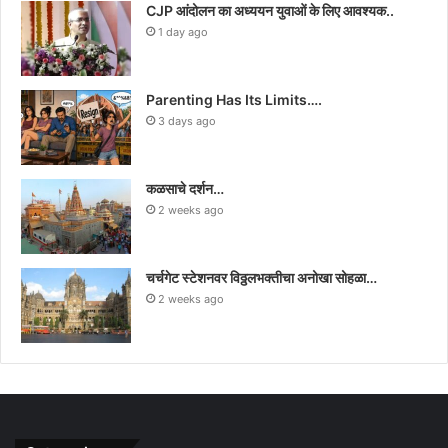
CJP आंदोलन का अध्ययन युवाओं के लिए आवश्यक..
1 day ago
Parenting Has Its Limits….
3 days ago
कळसाचे दर्शन…
2 weeks ago
चर्चगेट स्टेशनवर विठ्ठलभक्तीचा अनोखा सोहळा…
2 weeks ago