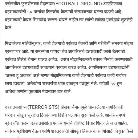
प्रांतातील फुटबॉलच्या मैदानावर(FOOTBALL GROUND) आयसिसच्या
दहशतवाद्यांनी ५० जणांचा शिरच्छेद केल्याची संतापजनक घटना घडली आहे.
दहशतवादी केवळ शिरच्छेद करून थांबले नाहीत तर त्यांनी त्यांच्या मृतदेहाचे तुकडेही
केले.
मिळालेल्या माहितीनुसार, काबो डेलगाडो प्रांतात बेकारी आणि गरीबीची समस्या मोठ्या
प्रमाणावर आहे. या समस्येचा फायदा घेत आयसिसचे दहशतवादी काबो डेलगाडो
प्रांतात हिंसेचे थैमान घालत आहेत. तसेच मोझाम्बिकमध्ये वर्चस्व निर्माण करण्यासाठी
आयसिसचे दहशतवादी सातत्याने प्रयत्न करत आहेत. आयसिसच्या दहशतवाद्यांनी
‘अल्ला हू अकबर’ असे म्हणत मोझाम्बिकच्या काबो डेलगाडो प्रांतात काही गावांवर
छापा टाकला. अनेकांना शस्त्रांचा धाक दाखवून पळवून नेले. यापैकी ५० हून
अधिक जणांना फुटबॉल मैदानावर ठार केले.
दहशतवाद्यांच्या(TERRORISTS) हिंसक थैमानामुळे घाबरलेल्या नागरिकांनी
घरदार सोडून सुरक्षित ठिकाणाच्या दिशेने पलायन सुरू केले आहे. आयसिसमध्ये
ब्रेन वॉश करुन दहशतवाद्यांना एकाच धर्माचे विशिष्ट विचार शिकवले जात आहेत.
यानंतर प्रशिक्षण देऊन आणि शस्त्र हाती सोपवून हिंसक कारवायांसाठी नियुक्त केले