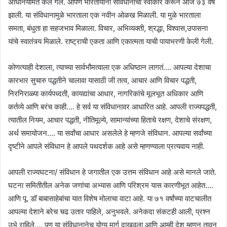
अधिनियमित केले गेले. आपण भारतीयांनी संविधानाचा स्वीकार करून आज ७३ वर्ष
झाली. या संविधानामुळे भारताला एक नवीन ओळख मिळाली. या मुळे भारताला
समता, बंधुता हा सहजभाव मिळाला. विचार, अभिव्यक्ती, श्रद्धा, विश्वास,उपासना
यांचे स्वातंत्र्य मिळाले. राष्ट्राची एकता आणि एकात्मता याची पायाभरणी केली गेली.
कोणत्याही देशाला, त्याच्या सार्वभौमत्वाला एक अधिष्ठान लागतं…. आपल्या देशाचा
कारभार सुचारु पद्धतीने चालावा यासाठी जी तत्व, आचार आणि विचार पद्धती,
निरनिराळ्या कार्यपध्दती, कायद्यांचा आधार, नागरिकांचे मूलभूत अधिकार आणि
कर्तव्ये आणि बरंच काही…. हे सर्व या संविधानावर आधारित आहे. आपली राज्यपद्धती,
त्यातील नियम, आचार पद्धती, नीतिमूल्ये, सामान्यांच्या हिताचे रक्षण, देशाचे संरक्षण,
अर्थ समायोजन…. या सर्वांचा आधार असलेले हे म्हणजे संविधान. आपल्या सर्वांच्या
दृष्टीने आपले संविधान हे आपले पथदर्शक आहे असे म्हणण्याला प्रत्यवाय नाही.
आपली राज्यघटना/ संविधान हे जगातील एक उत्तम संविधान आहे असे मानले जाते.
घटना समितीतील अनेक जणांचा अभ्यास आणि परिश्रम यास कारणीभूत आहेत….
आणि पू. डॉ बाबासाहेबांचा यात विशेष मोलाचा वाटा आहे. या ७१ वर्षांच्या वाटचालीत
आपल्या देशाने बरेच चढ उतार पाहिले, अनुभवले. अनेकदा संकटही आली, प्रश्न
उभे राहिले…. पण या संविधानानेच योग्य मार्ग दाखवला आणि आम्ही देश म्हणून तावून