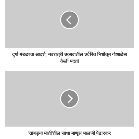
दुर्गा मंडळाचा आदर्श; नवरात्री उत्सवातील उर्वरित निधीतून गोशाळेस
केली मदत!
'तांबड्या माती'तील साधा माणूस भालजी पेंढारकर