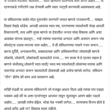
जे परकीय मदतीवर चालतात…. याला खतपाणी घालण्याचे काम करत आहेत….. या
प्रश्नाकडे गंभीरतेने लक्ष देण्याची आणि यावर जागृती करण्याची आवश्यकता आहे.
या संविधानाचा सर्वात मोठा दुरूपयोग करणारी जमात म्हणजे राजकारणी…. याबद्दल
लिहावं तेव्हढे थोडेच. आजही आपल्या स्वतःच्या, घराण्याच्या स्वार्थापायी जेव्हा आपली
विचारसरणी, तत्व आणि मुख्य म्हणजे या देशातील जनता यांचा विश्वास आणि अशा
आकांक्षा यांनाच डावलून… नव्हे त्यांच्या भावनांचा अनादर आणि अपमान करून ज्या
कोलांट्या उडया मारल्या जात आहेत…. ते ही संविधानाच्या नावाने गजर करून…..
खरच दुर्दैवी, अनाकलनीय, धक्कादायक आणि अविश्वसनीय!! लोकशाही म्हणजे
लोकांचे, लोकांनी, लोकांसाठी चालवलेले राज्य….. पण सध्या चे हे प्रताप पाहता हे
म्हणजे संधीसाधू लोकांनी स्वतःसाठी/ स्वतःच्या स्वार्थासाठी लोकांच्या मताचा आणि
भावनांचा अनादर करून चालवलेली ठोकशाही आहे असेच म्हणावे लागेल. संविधान
“दीन” होतेय की काय असं वातावरण आहे.
तरीही मंडळी या आपल्या संविधानाने जो मजबूत आधार दिला आहे त्याचा पाय एव्हढा
भक्कम आहे की या अशा प्रसंगातून आजवर तावून सुलाखून आपण बाहेर पडलो
आहोत….. आताही तसेच होईल. थोडा वेळ नक्की लागेल…. सत्याचाच विजय होतो हे
आपले ब्रीद आहे ना? विश्वास मात्र पाहिजे.