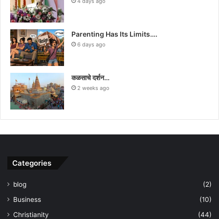
4 days ago
Parenting Has Its Limits….
6 days ago
कळसाचे दर्शन…
2 weeks ago
Categories
blog
(2)
Business
(10)
Christianity
(44)