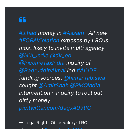
#Jihad
money in
#Assam
– All new
#FCRAViolation
exposes by LRO is
most likely to invite multi agency
@NIA_India
@dir_ed
@IncomeTaxIndia
inquiry of
@BadruddinAjmal
led
#AIUDF
funding sources.
@himantabiswa
sought
@AmitShah
@PMOIndia
intervention n inquiry to root out
dirty money
pic.twitter.com/degxA09tlC
— Legal Rights Observatory- LRO