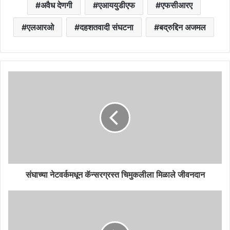
अवैध देणगी
एआययुडीएफ
एफसीआरए
एलआरओ
दहशतवादी संघटना
बद्रुद्दिन अजमल
संघाच्या नेटवर्कमधून कॅन्सरग्रस्त चिमुकलीला मिळाले जीवनदान