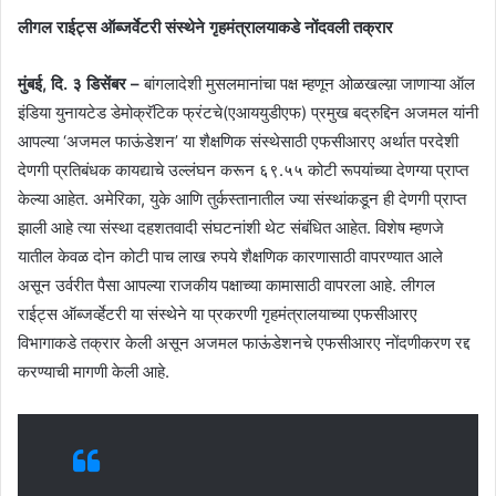
लीगल राईट्स ऑब्जर्वेटरी संस्थेने गृहमंत्रालयाकडे नोंदवली तक्रार
मुंबई, दि. ३ डिसेंबर –
बांगलादेशी मुसलमानांचा पक्ष म्हणून ओळखल्य़ा जाणाऱ्या ऑल
इंडिया युनायटेड डेमोक्रॅटिक फ्रंटचे(एआययुडीएफ) प्रमुख बद्रुद्दिन अजमल यांनी
आपल्या ‘अजमल फाऊंडेशन’ या शैक्षणिक संस्थेसाठी एफसीआरए अर्थात परदेशी
देणगी प्रतिबंधक कायद्याचे उल्लंघन करून ६९.५५ कोटी रूपयांच्या देणग्या प्राप्त
केल्या आहेत. अमेरिका, युके आणि तुर्कस्तानातील ज्या संस्थांकडून ही देणगी प्राप्त
झाली आहे त्या संस्था दहशतवादी संघटनांशी थेट संबंधित आहेत. विशेष म्हणजे
यातील केवळ दोन कोटी पाच लाख रुपये शैक्षणिक कारणासाठी वापरण्यात आले
असून उर्वरीत पैसा आपल्या राजकीय पक्षाच्या कामासाठी वापरला आहे. लीगल
राईट्स ऑब्जर्व्हेटरी या संस्थेने या प्रकरणी गृहमंत्रालयाच्या एफसीआरए
विभागाकडे तक्रार केली असून अजमल फाऊंडेशनचे एफसीआरए नोंदणीकरण रद्द
करण्याची मागणी केली आहे.