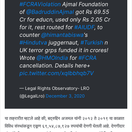
#FCRAViolation
Ajmal Foundation
of
@BadruddinAjmal
got Rs 69.55
Cr for educn, used only Rs 2.05 Cr
for it, rest routed for
#AIUDF
, to
counter
@himantabiswa
's
#Hindutva
juggernaut,
#Turkish
n
UK terror grps funded it in crores!
Wrote
@HMOIndia
for
#FCRA
cancellation. Details here+
pic.twitter.com/xqIbbhqb7V
— Legal Rights Observatory- LRO
(@LegalLro)
December 3, 2020
या तक्रारीत म्हटले आहे की, बद्रुद्दिन अजमल यांनी २०१२ ते २०१९ या काळात
विविध संस्थांकडून एकूण ६९,५४,८७,९२७ रुपयांची देणगी घेतली आहे. देणगीदार