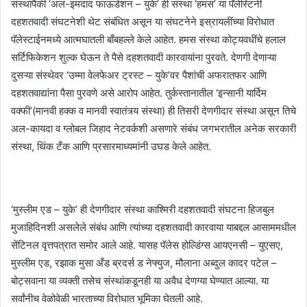
संस्थांपैकी ‘अल-इमदाद फाऊंडेशन – युके’ ही संस्था ‘हमस’ या पॅलेस्टिनी
दहशतवादी संघटनेशी थेट संबंधित असून या संघटनेने इस्रायलींच्या विरोधात
पॅलेस्टाईनमध्ये आत्मघातली बाँबहल्ले केले आहेत. हमस संस्था कोट्यवधींचे हलाल
सर्टिफिकेशन शुल्क घेऊन ते पैसे दहशतवादी कारवायांना पुरवते. देणगी देणाऱ्या
दुसऱ्या संस्थेवर ‘उम्मा वेलफेअर ट्रस्ट – युके’वर पैशांची अफरातफर आणि
दहशतवाद्यांना पैसा पुरवणे असे आरोप आहेत. तुर्कस्तानातील ‘इन्सानी यार्दिम
वक्फी’(मानवी हक्क व मानवी स्वातंत्र्य संस्था) ही तिसरी देणगीदार संस्था असून तिचे
अल-कायदा व ग्लोबल जिहाद नेटवर्कशी असणारे संबंध जगभरातील अनेक सरकारी
संस्था, थिंक टँक आणि प्रसारमाध्यमांनी उघड केले आहेत.
‘मुस्लीम एड – युके’ ही देणगीदार संस्था काश्मिरी दहशतवादी संघटना हिजबुल
मुजाहिदिनशी असलेले संबंध आणि त्यांच्या दहशतवादी कारवाया याबद्दल आसाममधील
सेंटिनल वृत्तपत्रात समोर आले आहे. यासह पॅलेस होल्डिंग्स आयएनसी – युएसए,
मुस्लीम एड, रझाक मुसा अँड ब्रदर्स ड नेफ्युज, मौलाना अब्दुल कादर पटेल –
बोट्सवाना या व्यक्ती तसेच संस्थांकडूनही या अवैध देणग्या घेण्यात आल्या. या
सर्वांनीच वेळोवेळी भारताच्या विरोधात भूमिका घेतली आहे.