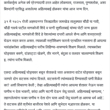
कार्यकर्तृत्व अनेक वर्ष प्रेरणादायी ठरत आहेत लोकमाता, राजमाता, पुण्यश्लोक, अशा
बिरुदांनी प्रसिद्ध असलेल्या अहिल्याबाई होळकर यांचा आज जन्म दिन.
३१ मे १७२५ रोजी अहमदनगर जिल्ह्यातील जामखेड तालुक्यात चौंडी या गावी,
चौंडी गावचे पाटील माणकोजी शिंदे व पत्नी सुशीलाबाई यांच्या पोटी जन्म झाला
अहिल्याबाईचा. माणकोजी शिंदे हे पेशव्यांच्या दप्तरी आपले सैन्य आणि शस्त्रास्त्रे
घेऊन मदत करत असत. त्याकाळी स्त्रीशिक्षण फारसे प्रचलित नसताना ही आपल्या
भावंडांबरोबर अहिल्याबाईंना घरीच लिहिण्या-वाचण्याचे शिक्षण मिळाले. त्याचबरोबर
घोड्यावर बसणे, दांडपट्टा खेळणे, तीर मारणे, बंदुका व तलवार चालवण्याचे शिक्षण
इ. त्यांना घरीच मिळाले.
एकदा अहिल्याबाई घोड्यावर बसून शेताकडे जात असताना वाटेत घोड्यावर बसून
जाणारे दोन वाटसरू त्यांना दिसले. वाटसरूंनी त्यांच्याकडे पिण्यासाठी पाणी मिळेल
का? अशी विचारणा केली ; तेव्हा अहिल्याबाईंनी त्यांना आपल्या शेतावर नेऊन फक्त
पाणीच न देता भाकरी, कांदा आणि चटणी देऊन जेवू घातले. अहिल्याबाई म्हणाल्या, ‘
तहानलेल्यांना फक्त पाणीच न देता दोन घास आधी जेवू घालणे हा आमचा धर्म आहे.’.
ते वाटसरू होते श्रीमंत बाजीराव पेशवे आणि सुभेदार मल्हारराव होळकर. या