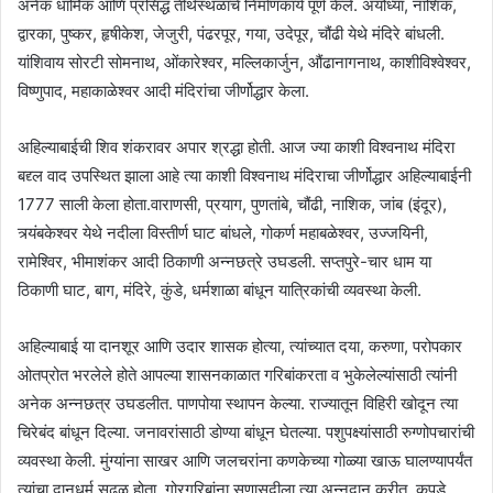
अनेक धार्मिक आणि प्रसिद्ध तीर्थस्थळांचे निर्माणकार्य पूर्ण केले. अयोध्या, नाशिक,
द्वारका, पुष्कर, हृषीकेश, जेजुरी, पंढरपूर, गया, उदेपूर, चौंढी येथे मंदिरे बांधली.
यांशिवाय सोरटी सोमनाथ, ओंकारेश्वर, मल्लिकार्जुन, औंढानागनाथ, काशीविश्वेश्वर,
विष्णुपाद, महाकाळेश्वर आदी मंदिरांचा जीर्णोद्धार केला.
अहिल्याबाईची शिव शंकरावर अपार श्रद्धा होती. आज ज्या काशी विश्वनाथ मंदिरा
बद्द्ल वाद उपस्थित झाला आहे त्या काशी विश्वनाथ मंदिराचा जीर्णोद्धार अहिल्याबाईनी
1777 साली केला होता.वाराणसी, प्रयाग, पुणतांबे, चौंढी, नाशिक, जांब (इंदूर),
त्र्यंबकेश्वर येथे नदीला विस्तीर्ण घाट बांधले, गोकर्ण महाबळेश्वर, उज्जयिनी,
रामेश्विर, भीमाशंकर आदी ठिकाणी अन्नछत्रे उघडली. सप्तपुरे-चार धाम या
ठिकाणी घाट, बाग, मंदिरे, कुंडे, धर्मशाळा बांधून यात्रिकांची व्यवस्था केली.
अहिल्याबाई या दानशूर आणि उदार शासक होत्या, त्यांच्यात दया, करुणा, परोपकार
ओतप्रोत भरलेले होते आपल्या शासनकाळात गरिबांकरता व भुकेलेल्यांसाठी त्यांनी
अनेक अन्नछत्र उघडलीत. पाणपोया स्थापन केल्या. राज्यातून विहिरी खोदून त्या
चिरेबंद बांधून दिल्या. जनावरांसाठी डोण्या बांधून घेतल्या. पशुपक्ष्यांसाठी रुग्णोपचारांची
व्यवस्था केली. मुंग्यांना साखर आणि जलचरांना कणकेच्या गोळ्या खाऊ घालण्यापर्यंत
त्यांचा दानधर्म सढळ होता. गोरगरिबांना सणासुदीला त्या अन्नदान करीत, कपडे