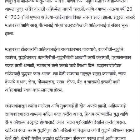
चिमुरड्या बालिकेचे चातुर्य आणि धाडस, बाणेदारपणा पाहून मल्हारराव होळकरानी
आपला पुत्र खंडेरावांसाठी अहिल्येला मागणी घातली. आणि वयाच्या आठव्या वर्षी 20
मे 1733 रोजी पुण्यात अहिल्या-खंडेरावांचा विवाह संपन्न झाला झाला. इंदूरला सासरे
मल्हारराव आणि सासू गौतमाबाई यांच्या छत्रछायेखाली अहिल्याबाईंचा संसार सुरू
झाला.
मल्हारराव होळकरांनी अहिल्याबाईंना राज्यकारभार पाहण्याचे, राजनीती-युद्धांचे
डावपेच, युद्धक्षेत्रावर कामगिरीची-युद्धनीतीची आखणी कशी करायची, प्रशासनावर
पकड कशी असावी, न्यायदान कसे करावे याचे शिक्षण दिले. मल्हाररावांसोबत
खंडेरावही युद्धावर जात असत. त्या वेळी राज्याचा महसूल वसूल करण्याचे, न्याय
देण्याचे व धन, सेना, गोळाबारूद, रसद, तोफा, बैल व चाराबंदी इत्यादी कामे
अहिल्याबाई स्वत: करू लागल्या होत्या.
खंडेरावांपासून त्यांना मालेराव आणि मुक्ताबाई ही दोन अपत्ये झाली. अहिल्याबाई
राज्यकारभारात आपल्या पतीला मदत करीत असत, शिवाय त्यांच्यातील युद्ध आणि
सैन्य कौशल्य उत्कृष्ट होण्यासाठी त्यांना सतत प्रोत्साहित देखील करीत असत.
खंडेराव स्वतः उत्तम युद्धनिपुण होते. वडिलांच्या नेतृत्वात त्यांनी युद्धाचे कौशल्य प्राप्त
केले होते. कुंभेरी येथील लढाईत खंडेरावाना वीरमरण प्राप्त झाले आणि वयाच्या