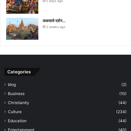
5 days ago
कळसाचे दर्शन…
2 weeks ago
Categories
blog
(2)
Business
(10)
Christianity
(44)
Culture
(234)
Education
(44)
Entertainment
(40)