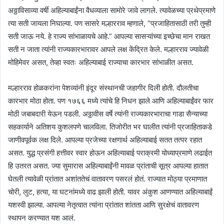
अठ्ठाविसाव्या वर्षी अहिल्याबाईंना वैधव्याला सामोरे जावे लागले. त्यावेळच्या प्रथेप्रमाणे
त्या सती जायला निघाल्या. पण सासरे मल्हारराव म्हणाले, “प्रजाहितासाठी तरी तुम्ही
सती जाऊ नये. हे राज्य सांभाळायचे आहे.” आपल्या सासऱ्यांच्या इच्छेचा मान राखत
सती न जाता त्यांनी राज्यकारभारावर आपले लक्ष केंद्रित केले. मल्हारराव ज्यावेळी
मोहिमेवर असत, तेव्हा स्वतः अहिल्याबाई राज्याचा कारभार सांभाळीत असत.
मल्हारराव होळकरांना पेशव्यांनी इंदूर संस्थानची जहागीर दिली होती. दौलतीचा
कारभार मोठा होता. पण १७६६ मध्ये त्यांचे हि निधन झाले आणि अहिल्याबाईंवर फार
मोठी जबाबदारी येऊन पडली. अठ्ठावीस वर्षे त्यांनी राज्यकारभाराचा गाडा सैन्याच्या
सहकार्याने अतिशय कुशलपणे चालविला. तिजोरीत भर घालीत त्यांनी प्रजाहिताकडे
जाणीवपूर्वक लक्ष दिले. आपल्या प्रजेच्या रक्षणार्थ अहिल्याबाई सतत तत्पर रहात
असत. युद्ध प्रसंगी हत्तीवर स्वार होऊन अहिल्याबाई पराक्रमी योध्याप्रमाणे लढाईत
हि उतरत असत. ज्या सुमारास अहिल्याबाईंनी मावळ प्रांताची सूत्र आपल्या हातात
घेतली त्यावेळी प्रांतात अशांततेचं वातावरण पसरलं होतं. राज्यात मोठ्या प्रमाणात
चोरी, लुट, हत्या, या घटनांमध्ये वाढ झाली होती. यावर अंकुश आणण्यात अहिल्याबाईं
यशस्वी झाल्या. आपल्या नेतृत्वात त्यांना प्रांतात शांतता आणि सुरक्षेचं वातावरण
स्थापन करण्यात यश आलं.