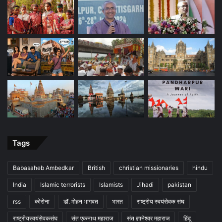
Tags
Babasaheb Ambedkar
British
christian missionaries
hindu
India
Islamic terrorists
Islamists
Jihadi
pakistan
rss
कोरोना
डॉ. मोहन भागवत
भारत
राष्ट्रीय स्वयंसेवक संघ
राष्ट्रीयस्वयंसेवकसंघ
संत एकनाथ महाराज
संत ज्ञानेश्वर महाराज
हिंदू