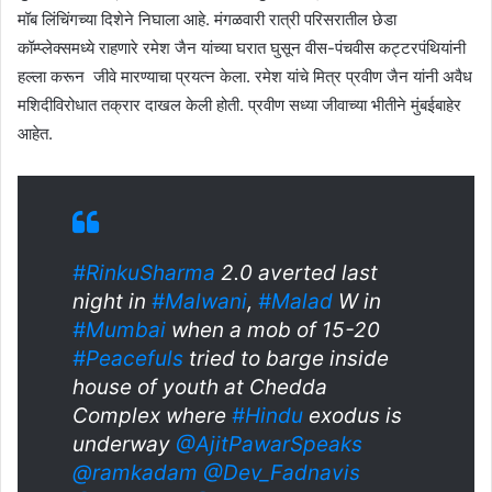
मॉब लिंचिंगच्या दिशेने निघाला आहे. मंगळवारी रात्री परिसरातील छेडा
कॉम्प्लेक्समध्ये राहणारे रमेश जैन यांच्या घरात घुसून वीस-पंचवीस कट्टरपंथियांनी
हल्ला करून जीवे मारण्याचा प्रयत्न केला. रमेश यांचे मित्र प्रवीण जैन यांनी अवैध
मशिदीविरोधात तक्रार दाखल केली होती. प्रवीण सध्या जीवाच्या भीतीने मुंबईबाहेर
आहेत.
#RinkuSharma
2.0 averted last
night in
#Malwani
,
#Malad
W in
#Mumbai
when a mob of 15-20
#Peacefuls
tried to barge inside
house of youth at Chedda
Complex where
#Hindu
exodus is
underway
@AjitPawarSpeaks
@ramkadam
@Dev_Fadnavis