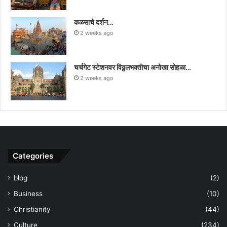
कळसाचे दर्शन…
2 weeks ago
चर्चगेट स्टेशनवर विठ्ठलभक्तीचा अनोखा सोहळा…
2 weeks ago
Categories
blog
(2)
Business
(10)
Christianity
(44)
Culture
(234)