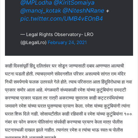
@MPLodha
@KiritSomaiya
@manoj_kotak
@NiteshNRane
+
pic.twitter.com/UMB4vEOnB4
— Legal Rights Observatory- LRO
(@LegalLro)
February 24, 2021
काही दिवसांपूर्वी हिंदू दलितांवर घर सोडून जाण्यासाठी दबाव आणण्यात आल्याची
घटना घडली होती. त्याचप्रमाणे संवेदनशील परिसर असल्याचे सांगत राम मंदिर
निधी समर्पणाचे फलक उतरवले गेले होते. त्याच परिसरात आता हिंदूविरोधाचा हा नवा
प्रकार समोर आला आहे. मंगळवारी संध्याकाळी रमेश यांच्या कुटुंबियांना दमदाटी
करण्याचा प्रकार घडला तर रात्री अकराच्या सुमारास काही कट्टरपंथियांच्या
जमावाने रमेश यांच्या घरात घुसण्याचा प्रयत्न केला. रमेश यांच्या कुटुंबियांनी त्यांना
घरात शिरू दिले नाही. सोसायटीतील काही रहिवासी व रमेश यांच्या कुटुंबियांना १००
नंबर वर फोन करून पोलिसांना संपर्कही करण्याचा प्रयत्न केला मात्र पोलीस
घटनास्थळी दाखल झाले नाहीत. त्यानंतर रमेश व त्यांचा भाऊ स्वतःच पोलीस
स्थानकात गेले असल्याचे समजते.