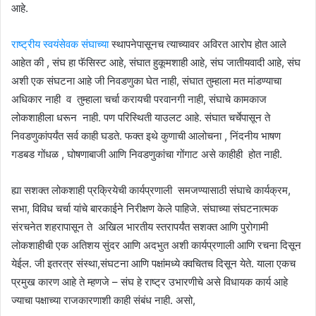
आहे.
राष्ट्रीय स्वयंसेवक संघाच्या
स्थापनेपासूनच त्याच्यावर अविरत आरोप होत आले
आहेत की , संघ हा फॅसिस्ट आहे, संघात हुकूमशाही आहे, संघ जातीयवादी आहे, संघ
अशी एक संघटना आहे जी निवडणुका घेत नाही, संघात तुम्हाला मत मांडण्याचा
अधिकार नाही व तुम्हाला चर्चा करायची परवानगी नाही, संघाचे कामकाज
लोकशाहीला धरून नाही. पण परिस्थिती याउलट आहे. संघात चर्चेपासून ते
निवडणुकांपर्यंत सर्व काही घडते. फक्त इथे कुणाची आलोचना , निंदनीय भाषण
गडबड गोंधळ , घोषणाबाजी आणि निवडणुकांचा गोंगाट असे काहीही होत नाही.
ह्या सशक्त लोकशाही प्रक्रियेची कार्यप्रणाली समजण्यासाठी संघाचे कार्यक्रम,
सभा, विविध चर्चा यांचे बारकाईने निरीक्षण केले पाहिजे. संघाच्या संघटनात्मक
संरचनेत शहरापासून ते अखिल भारतीय स्तरापर्यंत सशक्त आणि पुरोगामी
लोकशाहीची एक अतिशय सुंदर आणि अदभुत अशी कार्यप्रणाली आणि रचना दिसून
येईल. जी इतरत्र संस्था,संघटना आणि पक्षांमध्ये क्वचितच दिसून येते. याला एकच
प्रमुख कारण आहे ते म्हणजे – संघ हे राष्ट्र उभारणीचे असे विधायक कार्य आहे
ज्याचा पक्षाच्या राजकारणाशी काही संबंध नाही. असो,