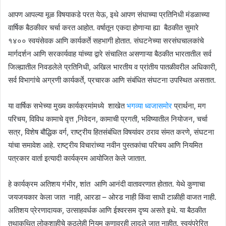
आपण आपल्या मूळ विषयाकडे परत येऊ, इथे आपण संघाच्या प्रतिनिधी मंडळाच्या
वार्षिक बैठकीवर चर्चा करत आहोत. वर्षातून एकदा होणाऱ्या ह्या बैठकीत सुमारे
१४०० स्वयंसेवक आणि कार्यकर्ते सहभागी होतात. संघटनेच्या सरसंघचालकांचे
मार्गदर्शन आणि सरकार्यवाह यांच्या द्वारे संचालित असणाऱ्या बैठकीत भारतातील सर्व
जिल्ह्यातील निवडलेले प्रतिनिधी, अखिल भारतीय व प्रांतीय पातळीवरील अधिकारी,
सर्व विभागांचे अग्रणी कार्यकर्ते, प्रचारक आणि संबंधित संघटना उपस्थित असतात.
या वार्षिक सभेच्या मुख्य कार्यक्रमांमध्ये शाखेत
भगव्या ध्वजासमोर
प्रार्थना, मग
परिचय, विविध कामाचे वृत्त ,निवेदन, कामाची प्रगती, भविष्यातील नियोजन, चर्चा
सत्र, विशेष बौद्धिक वर्ग, राष्ट्रीय हितसंबंधित विषयांवर ठराव संमत करणे, संघटना
यांचा समावेश आहे. राष्ट्रीय विचारांच्या नवीन पुस्तकांचा परिचय आणि नियमित
पत्रकार वार्ता इत्यादी कार्यक्रम आयोजित केले जातात.
हे कार्यक्रम अतिशय गंभीर, शांत आणि आनंदी वातावरणात होतात. येथे कुणाचा
जयजयकार केला जात नाही, आरडा – ओरड नाही किंवा साधी टाळीही वाजत नाही.
अतिशय प्रेरणादायक, उत्साहवर्धक आणि ईश्वरसम दृष्य असते इथे. या बैठकीत
तथाकथित लोकशाहीचे कुठलेही नियम कुणावरही लादले जात नाहीत. स्वयंप्रेरित