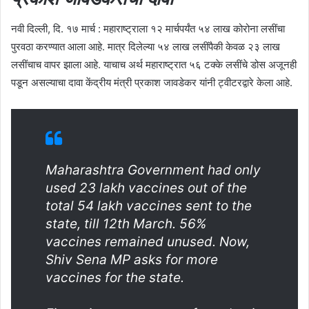
नवी दिल्ली, दि. १७ मार्च : महाराष्ट्राला १२ मार्चपर्यंत ५४ लाख कोरोना लसींचा
पुरवठा करण्यात आला आहे. मात्र दिलेल्या ५४ लाख लसींपैकी केवळ २३ लाख
लसींचाच वापर झाला आहे. याचाच अर्थ महाराष्ट्रात ५६ टक्के लसींचे डोस अजूनही
पडून असल्याचा दावा केंद्रीय मंत्री प्रकाश जावडेकर यांनी ट्वीटरद्वारे केला आहे.
Maharashtra Government had only
used 23 lakh vaccines out of the
total 54 lakh vaccines sent to the
state, till 12th March. 56%
vaccines remained unused. Now,
Shiv Sena MP asks for more
vaccines for the state.