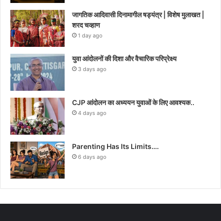
जागतिक आदिवासी दिनामागील षड्यंत्र | विशेष मुलाखत |
शरद चव्हाण
1 day ago
युवा आंदोलनों की दिशा और वैचारिक परिप्रेक्ष्य
3 days ago
CJP आंदोलन का अध्ययन युवाओं के लिए आवश्यक..
4 days ago
Parenting Has Its Limits….
6 days ago