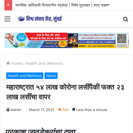
जागतिक आदिवासी दिनामागील षड्यंत्र | विशेष मुलाखत | शरद चव्हाण
Menu
S
fo
Home
/
Health and Wellness
Health and Wellness
News
महाराष्ट्रात ५४ लाख कोरोना लसींपैकी फक्त २३
लाख लसींचा वापर
Admin
March 17, 2021
584
Less than a minute
प्रकाश जावडेकरांचा दावा