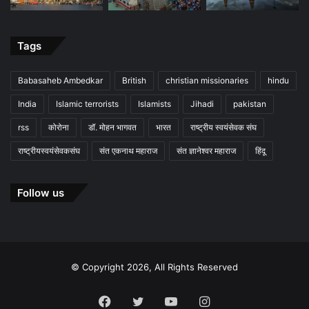
Tags
Babasaheb Ambedkar
British
christian missionaries
hindu
India
Islamic terrorists
Islamists
Jihadi
pakistan
rss
कोरोना
डॉ. मोहन भागवत
भारत
राष्ट्रीय स्वयंसेवक संघ
राष्ट्रीयस्वयंसेवकसंघ
संत एकनाथ महाराज
संत ज्ञानेश्वर महाराज
हिंदू
Follow us
© Copyright 2026, All Rights Reserved
Facebook
Twitter
YouTube
Instagram