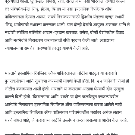
प्रत्यक्षात आला. पूर्वेकडील बियास, रावी, सतलज या नद्या भारताला देण्यात आल्या,
तर पश्चिमेकडील सिंधू, झेलम, चिनाब या नद्या इस्लामिक रिपब्लिक ऑफ
पाकिस्तानला देण्यात आल्या. संघर्ष निराकरणासाठी द्विपक्षीय यंत्रणा म्हणून स्थायी
‘सिंधू आयोगा’ची स्थापना करण्यात आली. यात दोन्ही देशांचे आयुक्त असतात आणि ते
नद्यांशी संबंधित माहितीचे आदान-प्रदान करतात. तसेच, दोन्ही देशांमधील विवाद
आणि मतभेदांचे निराकरण करण्यासाठी संधी प्रदान केली जाते. लवादाच्या
न्यायालयाचा समावेश करण्याची तरतूद यामध्ये केली आहे.
भारताने इस्लामिक रिपब्लिक ऑफ पाकिस्तानला नोटीस पाठवून या कराराचे
पुनरावलोकन आणि सुधारणा करण्याची मागणी केली होती. दि. २५ जानेवारी रोजी ही
नोटीस बजावण्यात आली होती. भारताने या कराराचा आढावा घेण्याची दोन प्रमुख
कारणे दिली होती. ‘किशनगंगा’ आणि ‘रतले’ या दोन जलविद्युत प्रकल्पांवरील
आक्षेपांचे निराकरण इस्लामिक रिपब्लिक ऑफ पाकिस्तानला करता आलेले नाही
आणि इस्लामिक रिपब्लिक ऑफ पाकिस्तान पश्चिमेकडील नद्यांवर अनेक लहान
धरणे बांधत आहे, जे कराराच्या अटींचे उल्लंघन करत असल्याचा आरोप केला आहे.