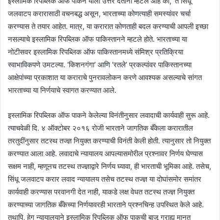
इस्लामिक रिपब्लिक ऑफ पाकने याला उत्तर देताना म्हटले आहे की, ‘ते सिंधू
जलवाटप करारासाठी वचनबद्ध असून, भारताच्या कोणत्याही समस्यांवर चर्चा
करण्यास ते तयार आहेत. मात्र, या करारात कोणताही बदल करण्याची आपली इच्छा
नसल्याचे इस्लामिक रिपब्लिक ऑफ पाकिस्तानने म्हटले होते. भारताच्या या
नोटीसवर इस्लामिक रिपब्लिक ऑफ पाकिस्तानमध्ये संमिश्र प्रतिक्रिया
स्वाभाविकपणे उमटल्या. ‘किशनगंगा’ आणि ‘रतले’ प्रकल्पांवर पाकिस्तानच्या
आक्षेपांच्या प्रकाशात या कराराचे पुनरावलोकन करणे आवश्यक असल्याचे सांगत
भारताच्या या निर्णयाचे स्वागत करण्यात आले.
इस्लामिक रिपब्लिक ऑफ पाकने केलेल्या विनंतीनुसार लवादाची कार्यवाही सुरू आहे.
त्याचवेळी दि. ४ ऑक्टोबर २०१६ रोजी भारताने जागतिक बँकेला करारातील
तरतुदींनुसार तटस्थ तज्ज्ञ नियुक्त करण्याची विनंती केली होती. त्यानुसार तो नियुक्त
करण्यात आला आहे. लवादाचे न्यायालय आपल्यासमोरील प्रश्नावर निर्णय घेण्यास
सक्षम नाही, म्हणूनच तटस्थ तज्ज्ञाद्वारे निर्णय घ्यावा, ही भारताची भूमिका आहे. तसेच,
सिंधू जलवाटप करार लवाद न्यायालय तसेच तटस्थ तज्ज्ञ या दोघांसमोर समांतर
कार्यवाही करण्यास परवानगी देत नाही, याकडे लक्ष वेधत तटस्थ तज्ज्ञ नियुक्त
करण्याच्या जागतिक बँकेच्या निर्णयावरही भारताने प्रश्नचिन्ह उपस्थित केले आहे.
तथापि, हेग न्यायालयाने इस्लामिक रिपब्लिक ऑफ पाकची बाजू ग्राह्य मानत