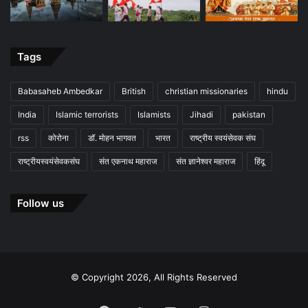
Tags
Babasaheb Ambedkar
British
christian missionaries
hindu
India
Islamic terrorists
Islamists
Jihadi
pakistan
rss
कोरोना
डॉ. मोहन भागवत
भारत
राष्ट्रीय स्वयंसेवक संघ
राष्ट्रीयस्वयंसेवकसंघ
संत एकनाथ महाराज
संत ज्ञानेश्वर महाराज
हिंदू
Follow us
© Copyright 2026, All Rights Reserved