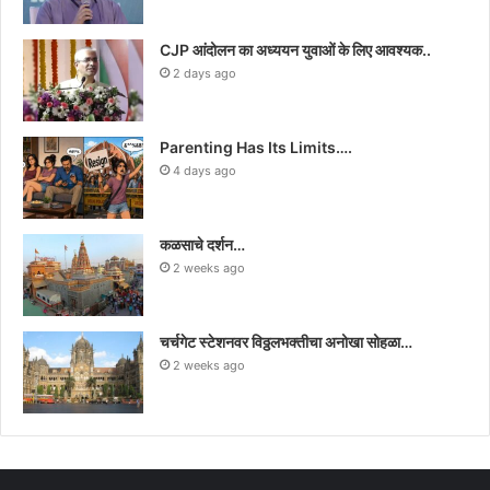
CJP आंदोलन का अध्ययन युवाओं के लिए आवश्यक..
2 days ago
Parenting Has Its Limits….
4 days ago
कळसाचे दर्शन…
2 weeks ago
चर्चगेट स्टेशनवर विठ्ठलभक्तीचा अनोखा सोहळा…
2 weeks ago