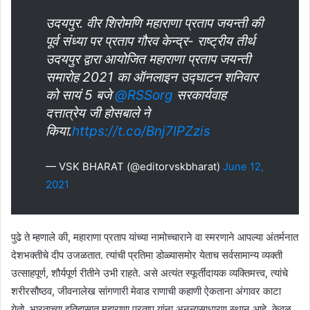
उदयपुर. वीर शिरोमणि महाराणा प्रताप जयन्ती की
पूर्व संध्या पर प्रताप गौरव केन्द्र- राष्ट्रीय तीर्थ
उदयपुर द्वारा आयोजित महाराणा प्रताप जयन्ती
समारोह 2021 का ऑनलाइन उद्घाटन शनिवार
को सायं 5 बजे
@RSSorg
सरकार्यवाह
दत्तात्रेय जी होसबाले ने
किया.
https://t.co/Bnj7IPZzis
— VSK BHARAT (@editorvskbharat)
June 12,
2021
पुढे ते म्हणाले की, महाराणा प्रताप यांच्या नामोच्चाराने वा स्मरणाने आपल्या अंतर्मनात
देशभक्तीचे दीप उजळतात. त्यांची प्रतिमा डोळ्यासमोर येताच सर्वसामान्य व्यक्ती
उत्साहपूर्ण, शौर्यपूर्ण रीतीने उभी राहते. असे अत्यंत स्फूर्तीदायक व्यक्तिमत्त्व, त्यांचे
शरीरसौष्ठव, जीवनालेख सांगणारी मेवाड राणाची कहाणी ऐकताना अंगावर काटा
येतो. भारताच्या इतिहासात महाराणा प्रताप यांना अनन्यसाधारण स्थान आहे. केवळ