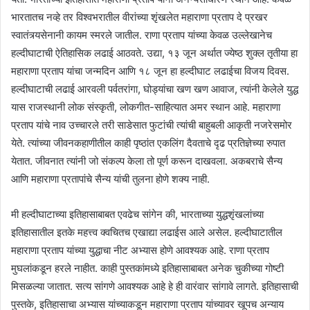
भारतातच नव्हे तर विश्वभरातील वीरांच्या शृंखलेत महाराणा प्रताप दे प्रखर
स्वातंत्र्यसेनानी कायम स्मरले जातील. राणा प्रताप यांच्या केवळ उल्लेखानेच
हल्दीघाटाची ऐतिहासिक लढाई आठवते. उद्या, १३ जून अर्थात ज्येष्ठ शुक्ल तृतीया हा
महाराणा प्रताप यांचा जन्मदिन आणि १८ जून हा हल्दीघाट लढाईचा विजय दिवस.
हल्दीघाटाची लढाई आरवली पर्वतरांगा, घोड्यांचा खण खण आवाज, त्यांनी केलेले युद्ध
यास राजस्थानी लोक संस्कृती, लोकगीत-साहित्यात अमर स्थान आहे. महाराणा
प्रताप यांचे नाव उच्चारले तरी साडेसात फुटांची त्यांची बाहुबली आकृती नजरेसमोर
येते. त्यांच्या जीवनकहाणीतील काही पृष्ठांत एकलिंग दैवताचे दृढ प्रतिज्ञेच्या रुपात
येतात. जीवनात त्यांनी जो संकल्प केला तो पूर्ण करून दाखवला. अकबराचे सैन्य
आणि महाराणा प्रतापांचे सैन्य यांची तुलना होणे शक्य नाही.
मी हल्दीघाटाच्या इतिहासाबाबत एवढेच सांगेन की, भारताच्या युद्धशृंखलांच्या
इतिहासातील इतके महत्त्व क्वचितच एखाद्या लढाईस आले असेल. हल्दीघाटातील
महाराणा प्रताप यांच्या युद्धाचा नीट अभ्यास होणे आवश्यक आहे. राणा प्रताप
मुघलांकडून हरले नाहीत. काही पुस्तकांमध्ये इतिहासाबाबत अनेक चुकीच्या गोष्टी
मिसळल्या जातात. सत्य सांगणे आवश्यक आहे हे ही वारंवार सांगावे लागते. इतिहासाची
पुस्तके, इतिहासाचा अभ्यास यांच्याकडून महाराणा प्रताप यांच्यावर खूपच अन्याय