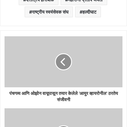
राष्ट्रीय स्वयंसेवक संघ
हल्दीघाट
पंचगव्य आणि ओझोन वायूपासून तयार केलेले 'आयुर व्हायरोनील' ठरतेय
संजीवनी