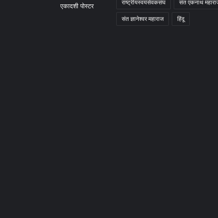
राष्ट्रीयस्वयंसेवकसंघ
संत एकनाथ महारा
संत ज्ञानेश्वर महाराज
हिंदू