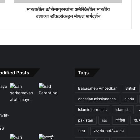
भारतातील कोरोनाग्रस्तांना अमेरिकेतील भारतीय
वंशाच्या डॉक्टरांकडून मोफत मार्गदर्शन
odified Posts
Tags
Babasaheb Ambedkar
British
christian missionaries
hindu
Islamic terrorists
Islamists
pakistan
rss
कोरोना
डॉ. 
भारत
राष्ट्रीय स्वयंसेवक संघ